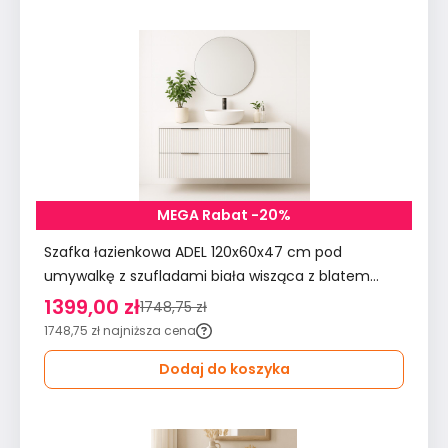
MEGA Rabat -20%
Szafka łazienkowa ADEL 120x60x47 cm pod
umywalkę z szufladami biała wisząca z blatem
ryflowane
1399,00 zł
1748,75 zł
1748,75 zł
najniższa cena
Dodaj do koszyka