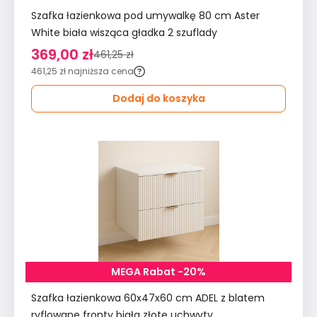
Szafka łazienkowa pod umywalkę 80 cm Aster
White biała wisząca gładka 2 szuflady
369,00 zł
461,25 zł
461,25 zł
najniższa cena
Dodaj do koszyka
MEGA Rabat -20%
Szafka łazienkowa 60x47x60 cm ADEL z blatem
ryflowane fronty biała złote uchwyty