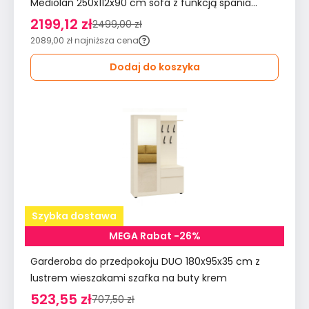
Mediolan 250x112x90 cm sofa z funkcją spania
tkanina LOOP kremowa
2199,12 zł
2499,00 zł
2089,00 zł
najniższa cena
Dodaj do koszyka
Szybka dostawa
MEGA Rabat -26%
Garderoba do przedpokoju DUO 180x95x35 cm z
lustrem wieszakami szafka na buty krem
523,55 zł
707,50 zł