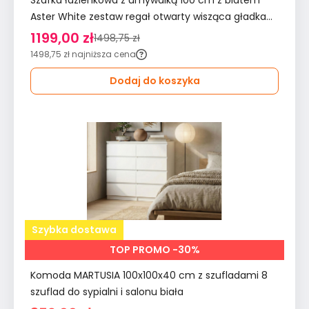
Szafka łazienkowa z umywalką 100 cm z blatem
Aster White zestaw regał otwarty wisząca gładka
biała dąb cremona do łazienki
1199,00 zł
1498,75 zł
1498,75 zł
najniższa cena
Dodaj do koszyka
Szybka dostawa
TOP PROMO -30%
Komoda MARTUSIA 100x100x40 cm z szufladami 8
szuflad do sypialni i salonu biała