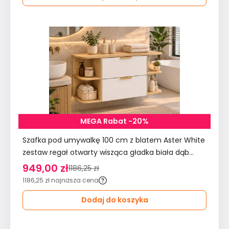
MEGA Rabat -20%
Szafka pod umywalkę 100 cm z blatem Aster White
zestaw regał otwarty wisząca gładka biała dąb
cremona do łazienki
949,00 zł
1186,25 zł
1186,25 zł
najniższa cena
Dodaj do koszyka