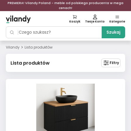
PREMIERA! Vilandy Poland - meble od polskiego producenta w mega
cenach!
Koszyk
Twoje Konto
Kategorie
Szukaj
>
Vilandy
Lista produktów
Lista produktów
Filtry