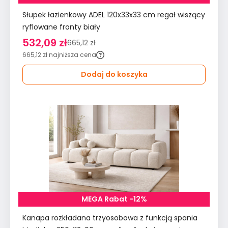
Słupek łazienkowy ADEL 120x33x33 cm regał wiszący
ryflowane fronty biały
532,09 zł
665,12 zł
665,12 zł
najniższa cena
Dodaj do koszyka
MEGA Rabat -12%
Kanapa rozkładana trzyosobowa z funkcją spania