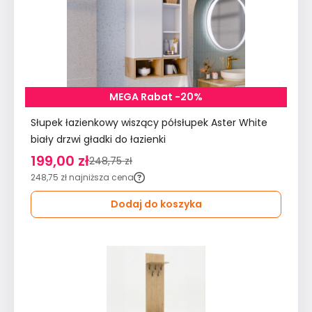
MEGA Rabat -20%
Słupek łazienkowy wiszący półsłupek Aster White
biały drzwi gładki do łazienki
199,00 zł
248,75 zł
248,75 zł
najniższa cena
Dodaj do koszyka