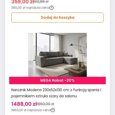
359,00 zł
512,86 zł
360,00 zł
najniższa cena
Dodaj do koszyka
MEGA Rabat -20%
Narożnik Modena 230x52x130 cm z funkcją spania i
pojemnikiem sztruks szary do salonu
1488,00 zł
1860,00 zł
1860,00 zł
najniższa cena