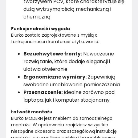
tworzywem PCV, które charakteryzuje się
Konstrukcja korpusu
Płyta laminowana
dużą wytrzymałością mechaniczną i
chemiczną
Szuflady
1
Funkcjonalność i wygoda
Strona
Prawa
Biurko zostało zaprojektowane z myślą o 
funkcjonalności i komforcie użytkowania:
Materiał
Płyta laminowana
Bezuchwytowe fronty:
Nowoczesne
Kolor
Biele kremy
rozwiązanie, które dodaje elegancji i
ułatwia otwieranie
Marka
FRAMIRE
Ergonomiczne wymiary:
Zapewniają
swobodne umeblowanie pomieszczenia
Montaż
Rozłożony
Przeznaczenie:
Idealne zarówno pod
laptopa, jak i komputer stacjonarny
Rok produkcji
2024
Łatwość montażu
Biurko MODERN jest meblem do samodzielnego 
montażu. W opakowaniu znajdziesz wszystkie 
niezbędne akcesoria oraz szczegółową instrukcję 
montażu, co umożliwia szybkie i bezproblemowe 