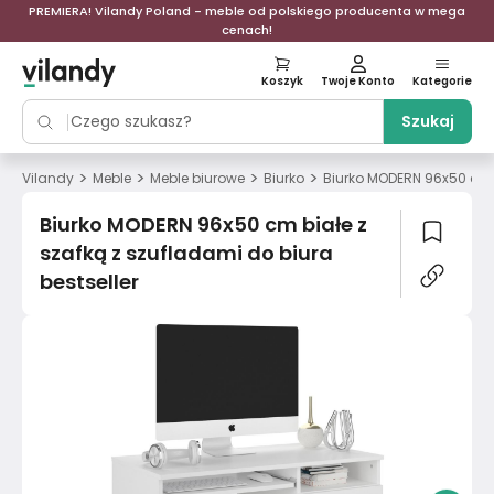
PREMIERA! Vilandy Poland - meble od polskiego producenta w mega
cenach!
Koszyk
Twoje Konto
Kategorie
Szukaj
>
>
>
>
Vilandy
Meble
Meble biurowe
Biurko
Biurko MODERN 96x50 cm b
Biurko MODERN 96x50 cm białe z
szafką z szufladami do biura
bestseller