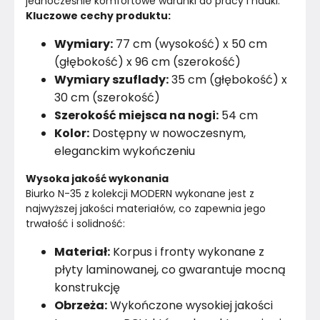
jednocześnie komfortowe warunki do pracy i nauki.
Kluczowe cechy produktu:
Regulowane nogi
Nie
Wymiary:
77 cm (wysokość) x 50 cm
(głębokość) x 96 cm (szerokość)
Podświetlenie LED
Nie
Wymiary szuflady:
35 cm (głębokość) x
Nogi / Stopki
30 cm (szerokość)
Nie dotyczy
Szerokość miejsca na nogi:
54 cm
Konstrukcja frontów
Płyta laminowana
Kolor:
Dostępny w nowoczesnym,
eleganckim wykończeniu
Konstrukcja półki
Płyta laminowana
Wysoka jakość wykonania
Biurko N-35 z kolekcji MODERN wykonane jest z 
Wykończenie blatu
Płyta laminowana
najwyższej jakości materiałów, co zapewnia jego 
trwałość i solidność:
Wykończenie korpusu
Płyta laminowana
Materiał:
Korpus i fronty wykonane z
Liczba wnęk otwartych
2
płyty laminowanej, co gwarantuje mocną
konstrukcję
Konstrukcja blatu
Płyta laminowana
Obrzeża:
Wykończone wysokiej jakości