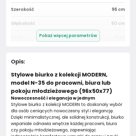
Szerokość
96
cm
Głębokość
50
cm
Pokaż więcej parametrów
Kolor
Biały
Pomieszczenie
Biuro
Opis
:
Kolor Frontu
Biały
Stylowe biurko z kolekcji MODERN,
Kolor Korpusu
Biały
model N-35 do pracowni, biura lub
pokoju młodzieżowego (96x50x77)
Liczba drzwi
1
Nowoczesność i elegancja w jednym
Stylowe biurko z kolekcji MODERN to doskonały wybór 
Rodzaj drzwi
Otwierane
dla osób ceniących nowoczesny styl i elegancję. 
Dzięki minimalistycznej, ale solidnej konstrukcji, biurko 
Wykończenie frontów
Płyta laminowana
wspaniale odnawia wnętrze każdej pracowni, biura 
czy pokoju młodzieżowego, zapewniając 
Grubość blatu
1.8
cm