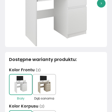
>
Dostępne warianty produktu
:
Kolor Frontu
(
2
)
Biały
Dąb sonoma
Kolor Korpusu
(
2
)