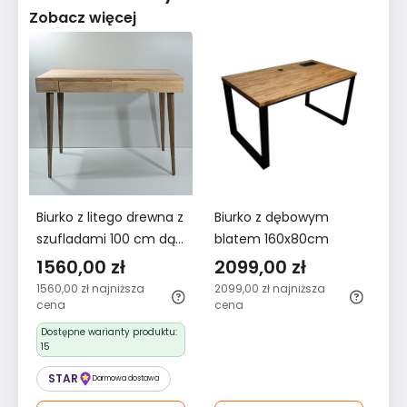
Zobacz więcej
Biurko z litego drewna z
Biurko z dębowym
szufladami 100 cm dąb
blatem 160x80cm
olejowany biały do
1560,00 zł
2099,00 zł
biura salonu - Kolekcja
1560,00 zł
najniższa
2099,00 zł
najniższa
Dzisiaj
cena
cena
Dostępne warianty produktu:
15
STAR
Darmowa dostawa