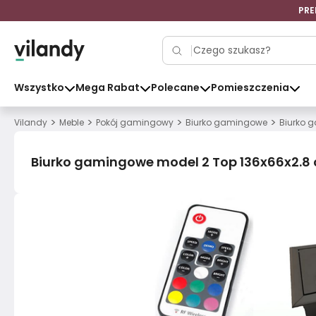
PRE
Wszystko
Mega Rabat
Polecane
Pomieszczenia
>
>
>
>
Vilandy
Meble
Pokój gamingowy
Biurko gamingowe
Biurko g
Biurko gamingowe model 2 Top 136x66x2.8 c