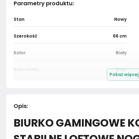
Parametry produktu
:
Stan
Nowy
Szerokość
66
cm
Kolor
Biały
Kolor blatu
Biały
Pokaż więce
Grubość blatu
2.8
cm
Podświetlenie LED
Tak
Opis
:
BIURKO GAMINGOWE K
Przepust na kable
Tak
STABILNE LOFTOWE NOG
Materiał
Płyta laminowana