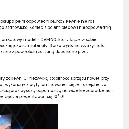
osłupa pełni odpowiedni biurko? Pewnie nie raz 
go stanowiska. Koniec z bólem pleców i nieodpowiednią 
nikatowy model - DAMING, który łączy w sobie 
okiej jakości materiały. Biurko wyróżnia wytrzymała 
które z pewnością zostaną docenione przez 
ry zapewni Ci niezwykłą stabilność sprzętu nawet przy 
t wykonany z płyty laminowanej, ciętej i oklejanej za 
cią oraz wysoką odpornością na wszelkie zabrudzenia i 
ze będzie prezentować się 10/10!