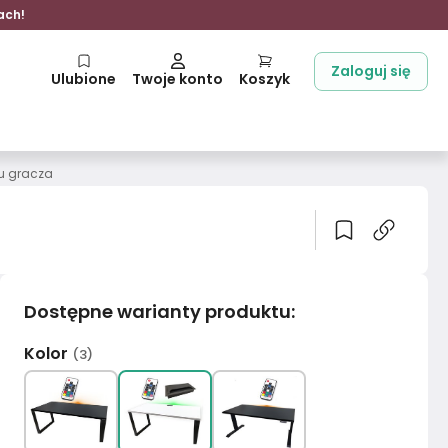
ach!
Zaloguj się
Ulubione
Twoje konto
Koszyk
ju gracza
Dostępne warianty produktu
:
Kolor
(
3
)