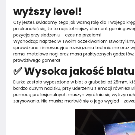
wyższy level!
Czy jesteś świadomy tego jak ważną rolę dla Twojego kręg
przekonałeś się, że to najistotniejszy element gamingowe
pozycją przy siedzeniu - czas na przełom!
Wychodząc naprzeciw Twoim oczekiwaniom stworzyliśmy u
sprawdzone i innowacyjne rozwiązania techniczne oraz wys
rama, metalowe nogi oraz masa praktycznych gadżetów, 
prawdziwego gamera!
✅ Wysoka jakość blatu
Biurko zostało wyposażone w blat o grubości aż 28mm, któ
bardzo dużym nacisku, przy uderzeniu z emocji również! Bla
pomocą profesjonalnych maszyn wyróżnia się wytrzymałoś
zarysowania. Nie musisz martwić się o jego wygląd - zaws