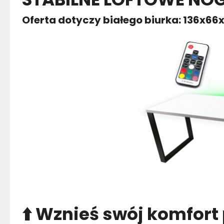
Oferta dotyczy białego biurka: 136x66
Kolor nóżek
Czarny
Montaż
Rozłożony
⬆️ Wznieś swój komfort