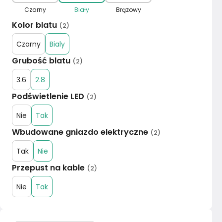
Czarny
Biały
Brązowy
Kolor blatu
(
2
)
Czarny
Bialy
Grubość blatu
(
2
)
3.6
2.8
Podświetlenie LED
(
2
)
Nie
Tak
Wbudowane gniazdo elektryczne
(
2
)
Tak
Nie
Przepust na kable
(
2
)
Nie
Tak