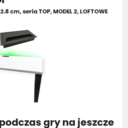
x2.8 cm, seria TOP, MODEL 2, LOFTOWE
Marka
DAMING
Rok produkcji
2023
 podczas gry na jeszcze