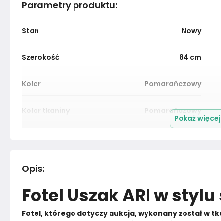
Parametry produktu
:
Stan
Nowy
Szerokość
84
cm
Kolor
Pomarańczowy
Kolor tkaniny
Pomarańczowy
Pokaż więce
Kolekcja
ARI
Kolor
Żółty i pomarańczowy
Opis
:
Fotel Uszak ARI w sty
Marka
Family Meble
Fotel, którego dotyczy aukcja, wykonany został w tka
Rok produkcji
2024