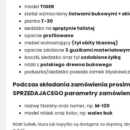
model
TIGER
stelaż wzmocniony
listwami bukowymi + skl
pianka
T-30
siedzisko na
sprężynie falistej
oparcie
profilowane
mebel wolnostojący
(tył obity tkaniną)
oparcie zdobione
3
guzikami materiałowym
boczki, siedzisko oraz tył
ozdobione żyłką
nóżki z
polskiego
drewna bukowego
poduszka/siedzisko posiada zamek błyskawic
Podczas składania zamówienia prosim
SPRZEDAJACEGO parametry zamówien
nazwę tkaniny oraz numer, np.
M-120
model nóżek oraz kolor, np.
walec buk
Nóżki ludwik, laura lub kopytko są dostępne za dopłatą, a