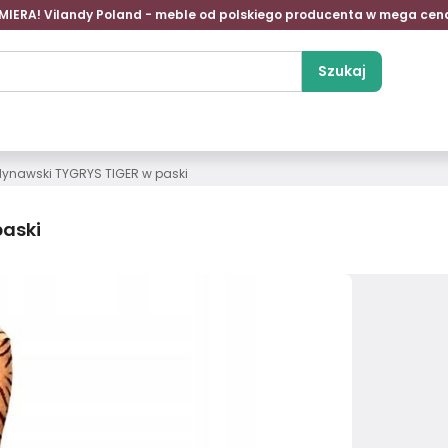
MIERA! Vilandy Poland - meble od polskiego producenta w mega cen
Szukaj
dynawski TYGRYS TIGER w paski
paski