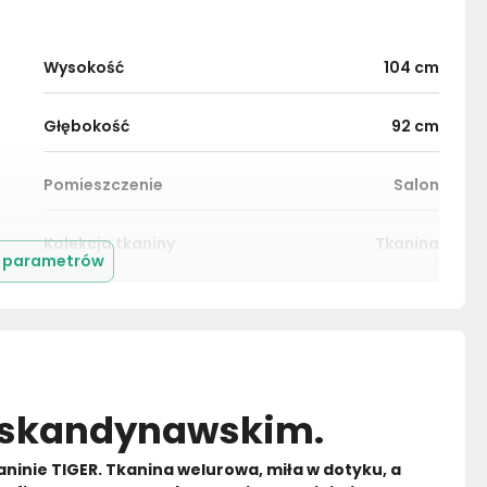
Wysokość
104
cm
Głębokość
92
cm
Pomieszczenie
Salon
Kolekcja tkaniny
Tkanina
j parametrów
Materiał
Tkanina
Kolor nóżek
Czarny
lu skandynawskim.
Montaż
Złożony
ninie TIGER. Tkanina welurowa, miła w dotyku, a 