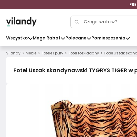
PRE
Wszystko
Mega Rabat
Polecane
Pomieszczenia
>
>
>
>
Vilandy
Meble
Fotele i pufy
Fotel rozkładany
Fotel Uszak skan
Fotel Uszak skandynawski TYGRYS TIGER w 