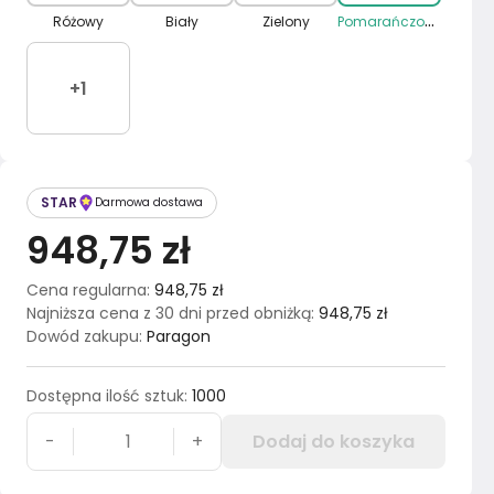
P
omarańczowy
Różowy
Biały
Zielony
+
1
STAR
Darmowa dostawa
948,75 zł
Cena regularna
:
948,75 zł
Najniższa cena z 30 dni przed obniżką
:
948,75 zł
Dowód zakupu
:
Paragon
Dostępna ilość sztuk
:
1000
-
+
Dodaj do koszyka