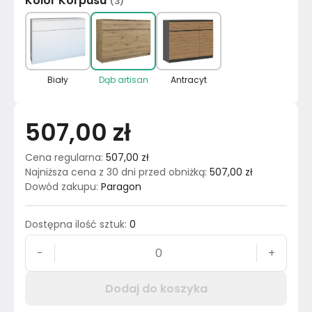
Kolor Korpusu
(
3
)
Biały
Dąb artisan
Antracyt
507,00 zł
Cena regularna
:
507,00 zł
Najniższa cena z 30 dni przed obniżką
:
507,00 zł
Dowód zakupu
:
Paragon
Dostępna ilość sztuk
:
0
-
+
Dodaj do koszyka