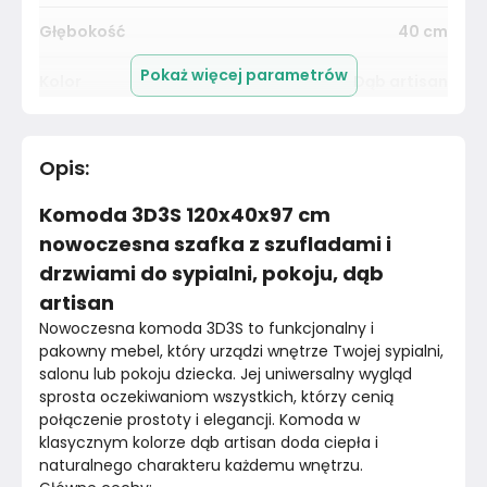
Głębokość
40
cm
Pokaż więcej parametrów
Kolor
Dąb artisan
Kolekcja
Bez kolekcji
Opis
:
Kolor blatu
Dąb artrisan
Komoda 3D3S 120x40x97 cm
Liczba wnęk zamykanych
3
nowoczesna szafka z szufladami i
drzwiami do sypialni, pokoju, dąb
Nogi / Stopki
Nie dotyczy
artisan
Nowoczesna komoda 3D3S to funkcjonalny i 
Oświetlenie
Nie dotyczy
pakowny mebel, który urządzi wnętrze Twojej sypialni, 
salonu lub pokoju dziecka. Jej uniwersalny wygląd 
Uchwyty
Nie dotyczy
sprosta oczekiwaniom wszystkich, którzy cenią 
połączenie prostoty i elegancji. Komoda w 
Prowadnice
Rolkowe
klasycznym kolorze dąb artisan doda ciepła i 
naturalnego charakteru każdemu wnętrzu.
Wykończenie półek
Płyta wiórowa