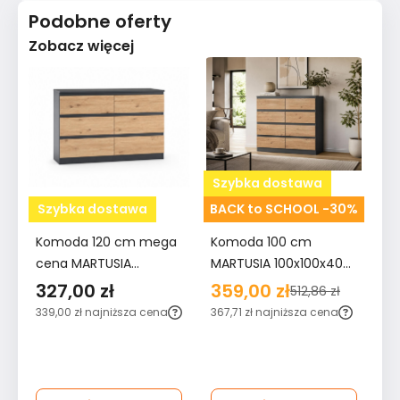
Podobne oferty
Zobacz więcej
Szybka dostawa
Szybka dostawa
BACK to SCHOOL -30%
Komoda 120 cm mega
Komoda 100 cm
K
cena MARTUSIA
MARTUSIA 100x100x40
sz
78,5x120x40 cm z 6
cm z szufladami 8
do
327,00 zł
359,00 zł
2
512,86 zł
szufladami dąb artisan
szuflad dąb artisan
BE
339,00 zł
najniższa cena
367,71 zł
najniższa cena
26
antracyt do salonu i
antracyt do sypialni i
ce
sypialni
salonu