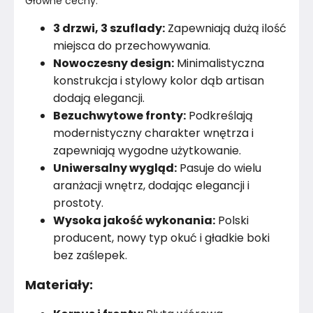
Główne cechy:
3 drzwi, 3 szuflady:
Zapewniają dużą ilość
Konstrukcja półki
Płyta wiórowa
miejsca do przechowywania.
Wykończenie blatu
Płyta wiórowa
Nowoczesny design:
Minimalistyczna
konstrukcja i stylowy kolor dąb artisan
Wykończenie korpusu
Płyta wiórowa
dodają elegancji.
Bezuchwytowe fronty:
Podkreślają
Konstrukcja blatu
Płyta wiórowa
modernistyczny charakter wnętrza i
zapewniają wygodne użytkowanie.
Materiał
Unknown
Uniwersalny wygląd:
Pasuje do wielu
aranżacji wnętrz, dodając elegancji i
Pomieszczenie
Salon
prostoty.
Wysoka jakość wykonania:
Polski
Konstrukcja frontów
Płyta wiórowa
producent, nowy typ okuć i gładkie boki
Kolor Frontu
Dąb artisan
bez zaślepek.
Materiały:
Kolor Korpusu
Dąb artisan