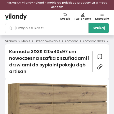
PREMIERA! Vilandy Poland - meble od polskiego producenta w mega
cenach!
Koszyk
Twoje Konto
Kategorie
Szukaj
>
>
>
>
Vilandy
Meble
Przechowywanie
Komoda
Komoda 3D3S 120x40
Komoda 3D3S 120x40x97 cm
nowoczesna szafka z szufladami i
drzwiami do sypialni pokoju dąb
artisan