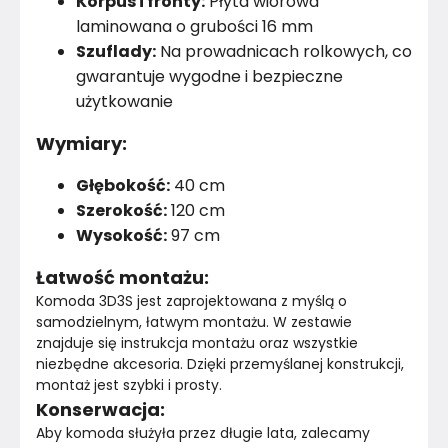
Korpus i fronty:
Płyta wiórowa
Liczba szuflad
3
laminowana o grubości 16 mm
Szuflady:
Na prowadnicach rolkowych, co
Marka
Topeshop
gwarantuje wygodne i bezpieczne
Montaż
Złożony
użytkowanie
Wymiary:
Głębokość:
40 cm
Szerokość:
120 cm
Wysokość:
97 cm
Łatwość montażu:
Komoda 3D3S jest zaprojektowana z myślą o 
samodzielnym, łatwym montażu. W zestawie 
znajduje się instrukcja montażu oraz wszystkie 
niezbędne akcesoria. Dzięki przemyślanej konstrukcji, 
montaż jest szybki i prosty.
Konserwacja:
Aby komoda służyła przez długie lata, zalecamy 