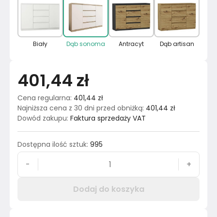
Biały
Dąb sonoma
Antracyt
Dąb artisan
401,44 zł
Cena regularna
:
401,44 zł
Najniższa cena z 30 dni przed obniżką
:
401,44 zł
Dowód zakupu
:
Faktura sprzedaży VAT
Dostępna ilość sztuk
:
995
-
+
Dodaj do koszyka