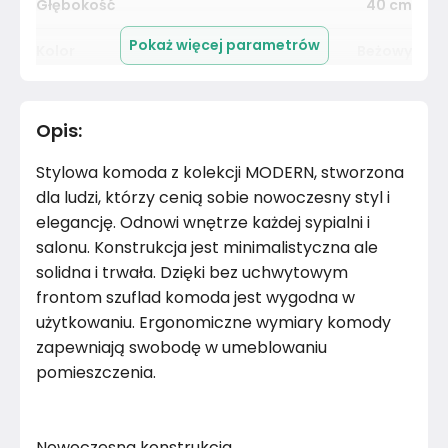
Głębokość
40
cm
Pokaż więcej parametrów
Kolor
Beżowy
Kolekcja
Modern
Opis
:
Kolor blatu
Dąb sonoma
Stylowa komoda z kolekcji MODERN, stworzona
Liczba wnęk zamykanych
5
dla ludzi, którzy cenią sobie nowoczesny styl i
elegancję. Odnowi wnętrze każdej sypialni i
Nogi / Stopki
Nie dotyczy
salonu. Konstrukcja jest minimalistyczna ale
solidna i trwała. Dzięki bez uchwytowym
Oświetlenie
Nie dotyczy
frontom szuflad komoda jest wygodna w
użytkowaniu. Ergonomiczne wymiary komody
Uchwyty
Nie dotyczy
zapewniają swobodę w umeblowaniu
pomieszczenia.
Prowadnice
Rolkowe
Wykończenie półek
Płyta laminowana
Nowoczesna konstrukcja.