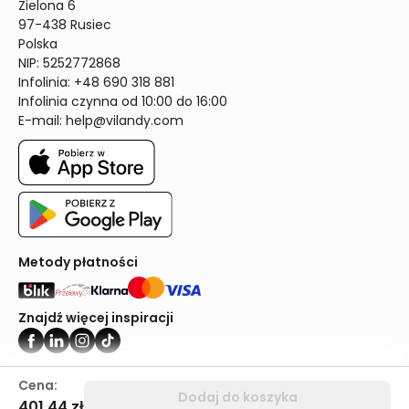
Zielona 6

97-438 Rusiec

Polska

NIP: 5252772868

Infolinia: +48 690 318 881

Infolinia czynna od 10:00 do 16:00
E-mail: 
help@vilandy.com
Metody płatności
Znajdź więcej inspiracji
Vilandy ©2024
Cena:
Dodaj do koszyka
401,44 zł