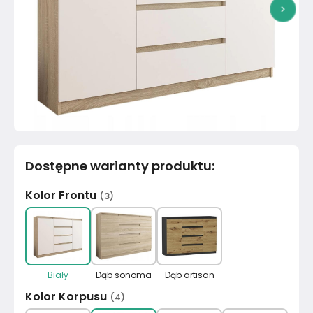
>
Dostępne warianty produktu
:
Kolor Frontu
(
3
)
Biały
Dąb sonoma
Dąb artisan
Kolor Korpusu
(
4
)