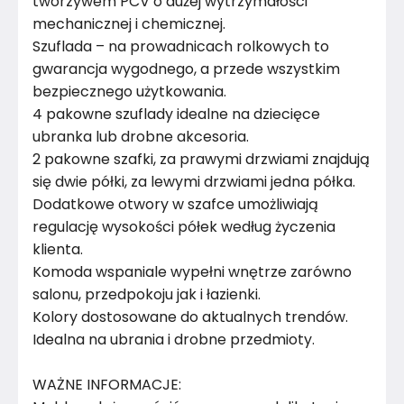
tworzywem PCV o dużej wytrzymałości
mechanicznej i chemicznej.
Liczba szuflad
3
Szuflada – na prowadnicach rolkowych to
Marka
gwarancja wygodnego, a przede wszystkim
FRAMIRE
bezpiecznego użytkowania.
Montaż
Rozłożony
4 pakowne szuflady idealne na dziecięce
ubranka lub drobne akcesoria.
Rok produkcji
2024
2 pakowne szafki, za prawymi drzwiami znajdują
się dwie półki, za lewymi drzwiami jedna półka.
Dodatkowe otwory w szafce umożliwiają
regulację wysokości półek według życzenia
klienta.
Komoda wspaniale wypełni wnętrze zarówno
salonu, przedpokoju jak i łazienki.
Kolory dostosowane do aktualnych trendów.
Idealna na ubrania i drobne przedmioty.
WAŻNE INFORMACJE: