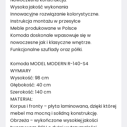
Konstrukcja półki
Płyta laminowana
Wysoka jakość wykonania
Innowacyjne rozwiązanie kolorystyczne.
Wykończenie blatu
Płyta laminowana
Instrukcja montażu w przesyłce
Meble produkowane w Polsce
Wykończenie korpusu
Płyta laminowana
Komoda doskonale wpasowuje się w
nowoczesne jak i klasyczne wnętrze.
Konstrukcja blatu
Płyta laminowana
Funkcjonalne szuflady oraz półki.
Kolor
Beże
Komoda MODEL MODERN R-140-S4
Kolor nóżek
Nie dotyczy
WYMIARY
Wysokość: 98 cm
Pomieszczenie
Salon
Głębokość: 40 cm
Szerokość: 140 cm
Konstrukcja frontów
Płyta laminowana
MATERIAŁ:
Korpus i fronty – płyta laminowana, dzięki której
Kolor Frontu
Biały
mebel ma mocną i solidną konstrukcję.
Obrzeża – wykończone wysokiej jakości
Kolor Korpusu
Dąb sonoma