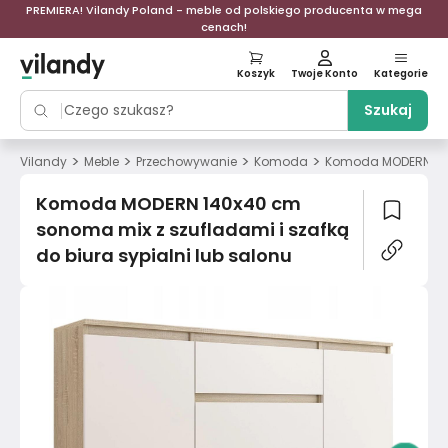
PREMIERA! Vilandy Poland - meble od polskiego producenta w mega
cenach!
Koszyk
Twoje Konto
Kategorie
Szukaj
>
>
>
>
Vilandy
Meble
Przechowywanie
Komoda
Komoda MODERN 140x
Komoda MODERN 140x40 cm
sonoma mix z szufladami i szafką
do biura sypialni lub salonu