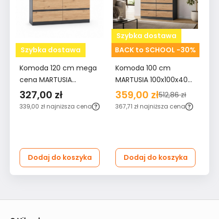
Szybka dostawa
Szybka dostawa
BACK to SCHOOL -30%
Komoda 120 cm mega
Komoda 100 cm
K
cena MARTUSIA
MARTUSIA 100x100x40
sz
78,5x120x40 cm z 6
cm z szufladami 8
do
327,00 zł
359,00 zł
2
512,86 zł
szufladami dąb artisan
szuflad dąb artisan
BE
339,00 zł
najniższa cena
367,71 zł
najniższa cena
26
antracyt do salonu i
antracyt do sypialni i
ce
sypialni
salonu
Dodaj do koszyka
Dodaj do koszyka