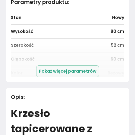
Parametry produktu
:
Stan
Nowy
Wysokość
80
cm
Szerokość
52
cm
Głębokość
60
cm
Pokaż więcej parametrów
Kolor
Beżowy
Pomieszczenie
Jadalnia
Opis
:
Kolekcja tkaniny
Nie dotyczy
Krzesło
Rodzaj tkaniny
Szenil
tapicerowane z
Wykonanie nóżek
Metal