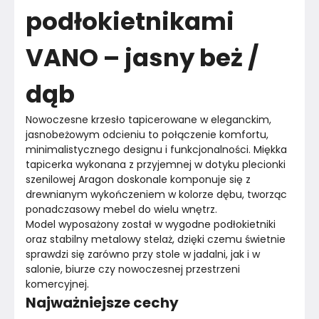
podłokietnikami
Wykonanie siedziska
Pianka poliuretanowa
VANO – jasny beż /
Wykonanie oparcia
Tkanina
Wykończenie nogi
Metal
dąb
Wykonanie stelaża
Metal
Nowoczesne krzesło tapicerowane w eleganckim, 
jasnobeżowym odcieniu to połączenie komfortu, 
Wykończenie stelaża
Metal
minimalistycznego designu i funkcjonalności. Miękka 
tapicerka wykonana z przyjemnej w dotyku plecionki 
szenilowej Aragon doskonale komponuje się z 
Wykończenie oparcia
Tkanina
drewnianym wykończeniem w kolorze dębu, tworząc 
ponadczasowy mebel do wielu wnętrz.
Konstrukcja podstawy
Nogi
Model wyposażony został w wygodne podłokietniki 
oraz stabilny metalowy stelaż, dzięki czemu świetnie 
Wykończenie siedziska
Tkanina
sprawdzi się zarówno przy stole w jadalni, jak i w 
salonie, biurze czy nowoczesnej przestrzeni 
Kolor
Beże
komercyjnej.
Najważniejsze cechy
Kolor nóżek
Brązowe