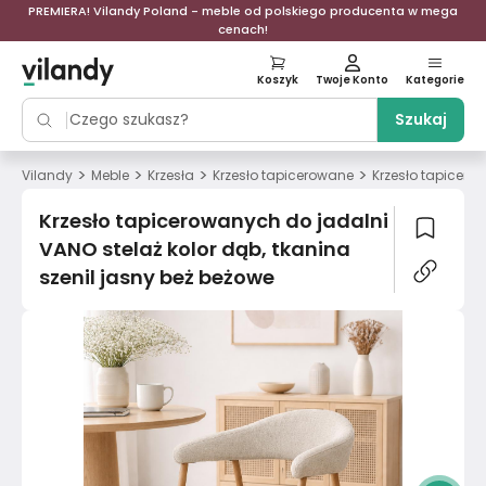
PREMIERA! Vilandy Poland - meble od polskiego producenta w mega
cenach!
Koszyk
Twoje Konto
Kategorie
Szukaj
>
>
>
>
Vilandy
Meble
Krzesła
Krzesło tapicerowane
Krzesło tapicero
Krzesło tapicerowanych do jadalni
VANO stelaż kolor dąb, tkanina
szenil jasny beż beżowe