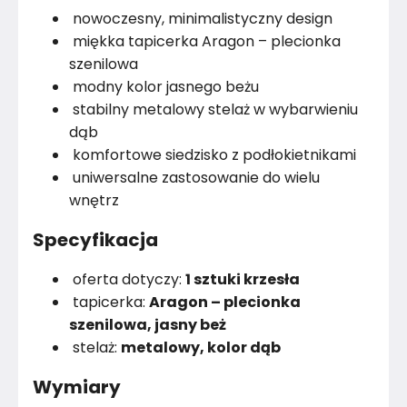
nowoczesny, minimalistyczny design
Rodzaj tkaniny
Szenil
miękka tapicerka Aragon – plecionka
szenilowa
Marka
Vilandy
modny kolor jasnego beżu
stabilny metalowy stelaż w wybarwieniu
Montaż
Złożony
dąb
komfortowe siedzisko z podłokietnikami
Rok produkcji
2025
uniwersalne zastosowanie do wielu
wnętrz
Specyfikacja
oferta dotyczy:
1 sztuki krzesła
tapicerka:
Aragon – plecionka
szenilowa, jasny beż
stelaż:
metalowy, kolor dąb
Wymiary