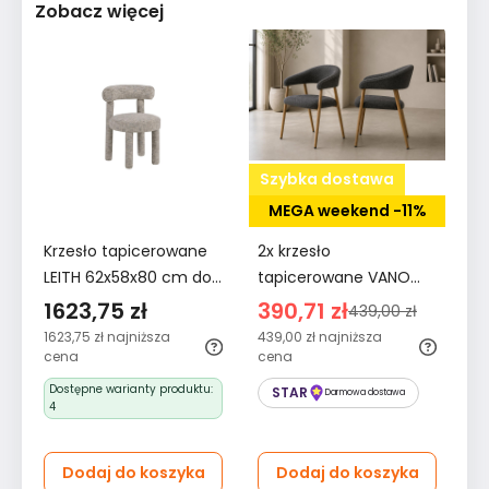
Zobacz więcej
Szybka dostawa
MEGA weekend -11%
S
Krzesło tapicerowane
2x krzesło
Kr
LEITH 62x58x80 cm do
tapicerowane VANO
do
salonu jadalni szare
zestaw krzeseł do
cz
1623,75 zł
390,71 zł
2
439,00 zł
szenil nowoczesny
jadalni stelaż kolor dąb
ja
1623,75 zł
najniższa
439,00 zł
najniższa
213
desing
tkanina szenil szary
cena
cena
Dostępne warianty produktu:
STAR
Darmowa dostawa
4
Dodaj do koszyka
Dodaj do koszyka