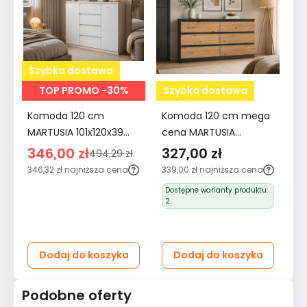
Szybka dostawa
S
TOP PROMO -30%
Szybka dostawa
Komoda 120 cm
Komoda 120 cm mega
Sz
MARTUSIA 101x120x39
cena MARTUSIA
sł
cm z 2 drzwiami i 4
78,5x120x40 cm z 6
1
346,00 zł
327,00 zł
2
494,29 zł
szufladami biała do
szufladami dąb artisan
sz
346,32 zł
najniższa cena
339,00 zł
najniższa cena
30
salonu i sypialni
antracyt do salonu i
ko
ce
Dostępne warianty produktu:
pojemna
sypialni
bi
2
Dodaj do koszyka
Dodaj do koszyka
Podobne oferty