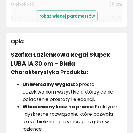
Głębokość
30
cm
Pokaż więcej parametrów
Kolor
Biały
Pomieszczenie
Salon
Opis
:
Kolekcja
Bez kolekcji
Szafka Łazienkowa Regał Słupek
Kolor Frontu
Biały
LUBA IA 30 cm - Biała
Charakterystyka Produktu:
Kolor Korpusu
Biały
Uniwersalny wygląd
: Sprosta
Liczba drzwi
2
oczekiwaniom wszystkich, którzy cenią
połączenie prostoty i elegancji.
Rodzaj drzwi
Niepełne
Wbudowany kosz na pranie:
Praktyczne
Dopuszczalne obciążenie półki
5
kg
i dyskretne rozwiązanie, które pozwala
ukryć bieliznę i utrzymać porządek w
Wykończenie frontów
Płyta wiórowa
łazience.