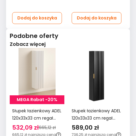
Dodaj do koszyka
Dodaj do koszyka
Podobne oferty
Zobacz więcej
MEGA Rabat -20%
Słupek łazienkowy ADEL
Słupek łazienkowy ADEL
Sł
120x33x33 cm regał
120x33x33 cm regał
WI
wiszący ryflowane
wiszący ryflowane
re
532,09 zł
589,00 zł
5
665,12 zł
fronty biały
fronty czarny złote
ry
665,12 zł
najniższa cena
736,25 zł
najniższa cena
72