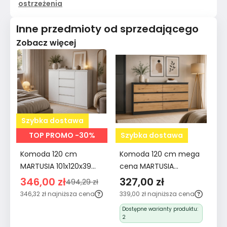
ostrzeżenia
Inne przedmioty od sprzedającego
Zobacz więcej
Szybka dostawa
S
TOP PROMO -30%
Szybka dostawa
Komoda 120 cm
Komoda 120 cm mega
Sz
MARTUSIA 101x120x39
cena MARTUSIA
sł
cm z 2 drzwiami i 4
78,5x120x40 cm z 6
1
346,00 zł
327,00 zł
2
494,29 zł
szufladami biała do
szufladami dąb artisan
sz
346,32 zł
najniższa cena
339,00 zł
najniższa cena
30
salonu i sypialni
antracyt do salonu i
ko
ce
Dostępne warianty produktu:
pojemna
sypialni
bi
2