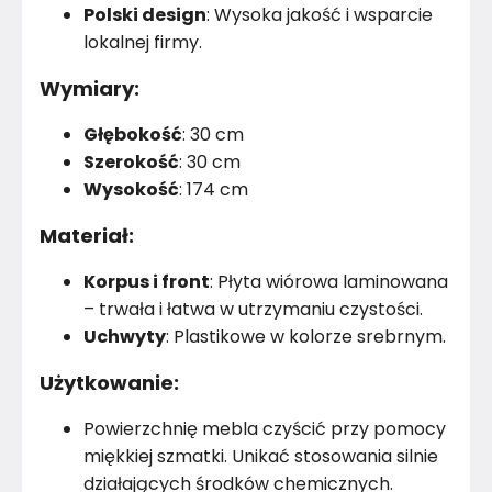
Polski design
: Wysoka jakość i wsparcie
lokalnej firmy.
Kolor
Biele kremy
Wymiary:
Marka
Vilandy
Głębokość
: 30 cm
Montaż
Rozłożony
Szerokość
: 30 cm
Wysokość
: 174 cm
Materiał:
Korpus i front
: Płyta wiórowa laminowana
– trwała i łatwa w utrzymaniu czystości.
Uchwyty
: Plastikowe w kolorze srebrnym.
Użytkowanie:
Powierzchnię mebla czyścić przy pomocy
miękkiej szmatki. Unikać stosowania silnie
działających środków chemicznych.