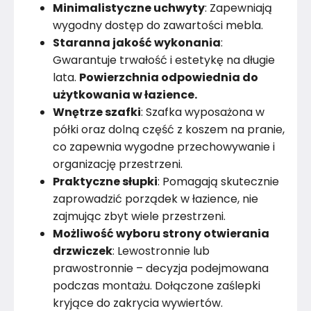
Minimalistyczne uchwyty
: Zapewniają
Liczba wnęk zamykanych
2
wygodny dostęp do zawartości mebla.
Staranna jakość wykonania
:
Uchwyty
Tak
Gwarantuje trwałość i estetykę na długie
lata.
Powierzchnia odpowiednia do
Konstrukcja frontów
Płyta wiórowa
użytkowania w łazience.
Wnętrze szafki
: Szafka wyposażona w
Wykończenie półek
Płyta wiórowa
półki oraz dolną część z koszem na pranie,
Konstrukcja półki
co zapewnia wygodne przechowywanie i
Płyta wiórowa
organizację przestrzeni.
Wykończenie korpusu
Płyta wiórowa
Praktyczne słupki
: Pomagają skutecznie
zaprowadzić porządek w łazience, nie
Liczba wnęk otwartych
Tak
zajmując zbyt wiele przestrzeni.
Możliwość wyboru strony otwierania
Konstrukcja blatu
Płyta wiórowa
drzwiczek
: Lewostronnie lub
prawostronnie – decyzja podejmowana
Konstrukcja korpusu
Płyta wiórowa
podczas montażu. Dołączone zaślepki
kryjące do zakrycia wywiertów.
Materiał
Unknown