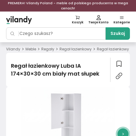
PREMIERA! Vilandy Poland - meble od polskiego producenta w mega
cenach!
Koszyk
Twoje Konto
Kategorie
Szukaj
>
>
>
>
Vilandy
Meble
Regały
Regał łazienkowy
Regał łazienkowy Lu
Regał łazienkowy Luba IA
174×30×30 cm biały mat słupek
>