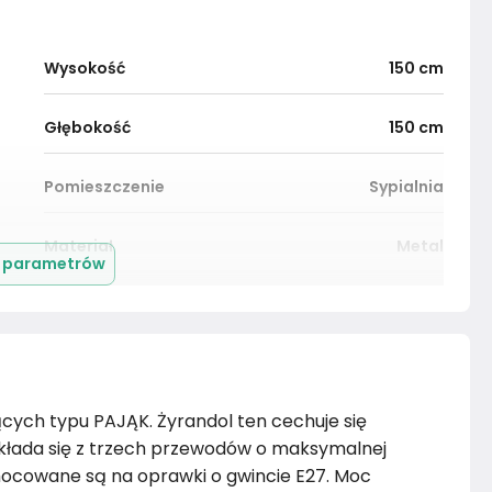
Wysokość
150
cm
Głębokość
150
cm
Pomieszczenie
Sypialnia
Materiał
Metal
j parametrów
Marka
LYSNE.PL
Rok produkcji
2024
cych typu PAJĄK. Żyrandol ten cechuje się
składa się z trzech przewodów o maksymalnej
mocowane są na oprawki o gwincie E27. Moc