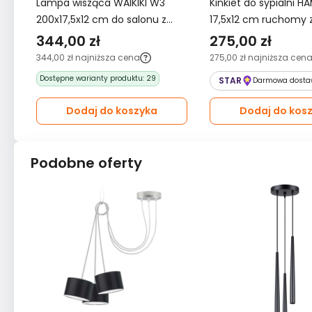
Lampa wisząca WAIKIKI W3
Kinkiet do sypialni H
200x17,5x12 cm do salonu z
17,5x12 cm ruchomy 
regulacją zieleń butelkowa
abażurem zielony
344,00 zł
275,00 zł
344,00 zł
najniższa cena
275,00 zł
najniższa cen
Dostępne warianty produktu:
29
STAR
Darmowa dosta
Dodaj do koszyka
Dodaj do kos
Podobne oferty