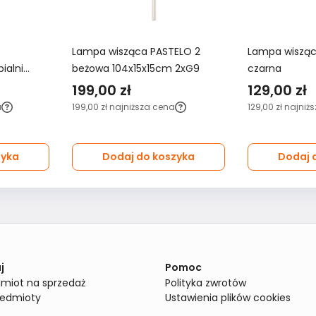
Lampa wisząca PASTELO 2
Lampa wisząca
ialni
beżowa 104x15x15cm 2xG9
czarna
199,00 zł
129,00 zł
a
199,00 zł
najniższa cena
129,00 zł
najniżs
zyka
Dodaj do koszyka
Dodaj 
j
Pomoc
miot na sprzedaż
Polityka zwrotów
zedmioty
Ustawienia plików cookies