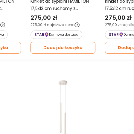
AMILTON
Kinkiet do sypialni HAMILTON
Kinkiet do sy
z
17,5x12 cm ruchomy z
17,5x12 cm r
abażurem granatowy
abażurem sza
275,00 zł
275,00 zł
a
275,00 zł
najniższa cena
275,00 zł
najniż
STAR
STAR
wa
Darmowa dostawa
Darmo
zyka
Dodaj do koszyka
Dodaj 