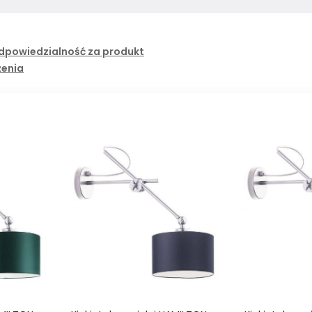
dpowiedzialność za produkt
żenia