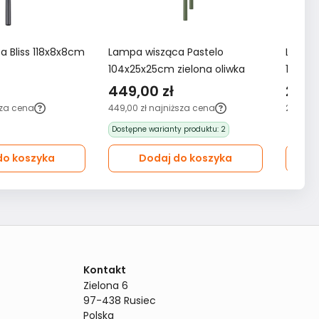
 Bliss 118x8x8cm
Lampa wisząca Pastelo
Lampa 
104x25x25cm zielona oliwka
104x19
salonu
449,00 zł
299,
za cena
449,00 zł
najniższa cena
299,00 
Dostępne warianty produktu:
2
do koszyka
Dodaj do koszyka
Kontakt
Zielona 6

97-438 Rusiec

Polska
