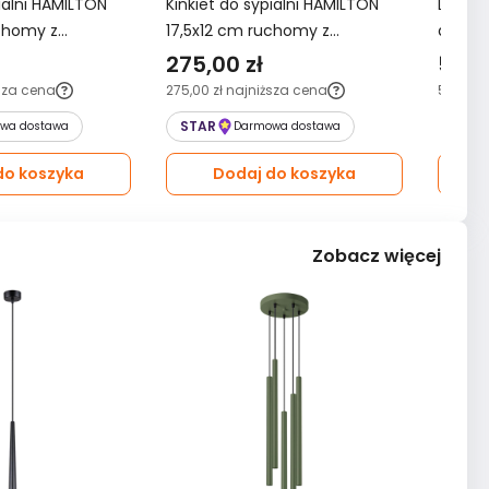
pialni HAMILTON
Kinkiet do sypialni HAMILTON
Lampa 
uchomy z
17,5x12 cm ruchomy z
abażu
ry
abażurem brązowy
275,00 zł
543,
sza cena
275,00 zł
najniższa cena
543,00 
STAR
wa dostawa
Darmowa dostawa
do koszyka
Dodaj do koszyka
Zobacz więcej