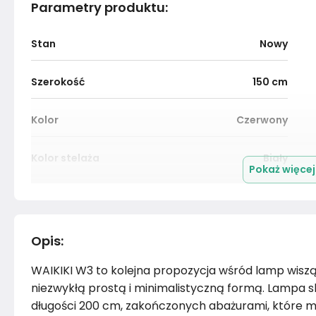
Parametry produktu
:
Stan
Nowy
Szerokość
150
cm
Kolor
Czerwony
Kolor stelaża
Biały
Pokaż więce
Kolor
Czerwone i bordowe
Montaż
Złożony
Opis
:
WAIKIKI W3 to kolejna propozycja wśród lamp wiszą
niezwykłą prostą i minimalistyczną formą. Lampa 
długości 200 cm, zakończonych abażurami, które 