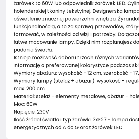
żarówek to 60W lub odpowiednik żarówek LED. Cyli
holenderskiej tkaniny tekstylnej. Designerska lam
oświetlenie znacznej powierzchni wnętrza. Żyrand
funkcjonalnością, a to za sprawą przewodów, któr
formować, w zależności od wizji i potrzeby. Dołą
łatwe mocowanie lampy. Dzięki nim rozplanujesz dow
padania światła.
Istnieje możliwość doboru trzech różnych wariant
informację o preferowanej kolorystyce podczas sk
Wymiary abażuru: wysokość - 12 cm, szerokość - 17
Wymiary lampy (stelaż + abażur): wysokość - regu
max. 200 cm
Materiał: stelaż - elementy metalowe, abażur - hol
Moc: 60W
Napięcie: 230V
Ilość źródeł światła i typ żarówki: 3xE27 - lampa do
energetycznych od A do G oraz żarówek LED