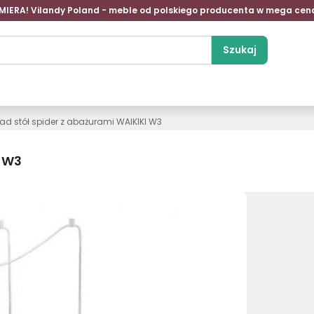
MIERA! Vilandy Poland - meble od polskiego producenta w mega cen
Szukaj
d stół spider z abażurami WAIKIKI W3
I W3