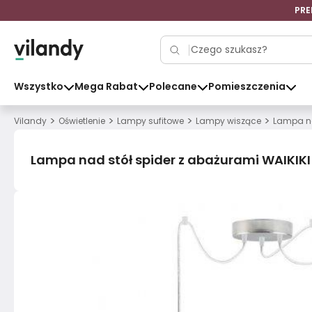
PRE
Wszystko
Mega Rabat
Polecane
Pomieszczenia
>
>
>
>
Vilandy
Oświetlenie
Lampy sufitowe
Lampy wiszące
Lampa na
Lampa nad stół spider z abażurami WAIKIK