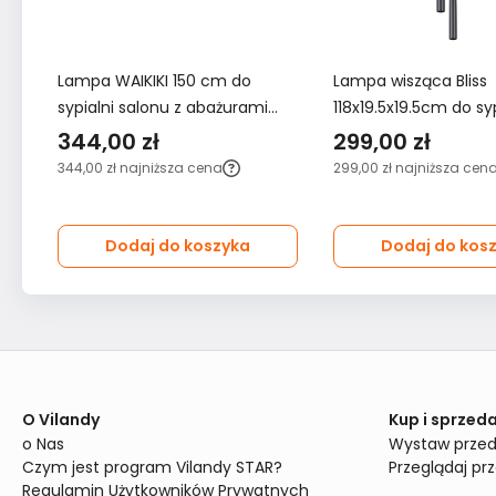
Lampa WAIKIKI 150 cm do
Lampa wisząca Bliss
sypialni salonu z abażurami
118x19.5x19.5cm do syp
czarna
salonu czarna
344,00 zł
299,00 zł
344,00 zł
najniższa cena
299,00 zł
najniższa cen
Dodaj do koszyka
Dodaj do kos
O Vilandy
Kup i sprzeda
o Nas
Wystaw przed
Czym jest program Vilandy STAR?
Przeglądaj pr
Regulamin Użytkowników Prywatnych 