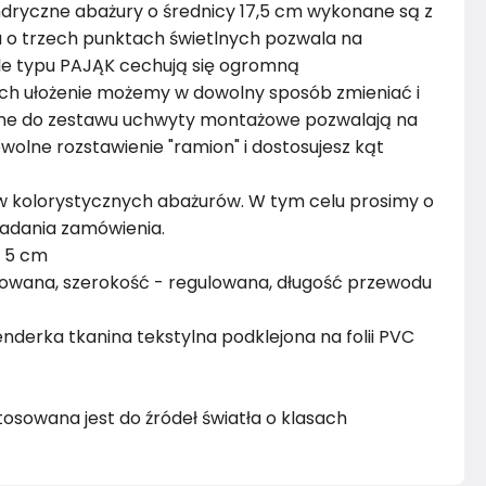
ndryczne abażury o średnicy 17,5 cm wykonane są z
pa o trzech punktach świetlnych pozwala na
ole typu PAJĄK cechują się ogromną
ych ułożenie możemy w dowolny sposób zmieniać i
czone do zestawu uchwyty montażowe pozwalają na
olne rozstawienie "ramion" i dostosujesz kąt
ów kolorystycznych abażurów. W tym celu prosimy o
ładania zamówienia.
, 5 cm
lowana, szerokość - regulowana, długość przewodu
enderka tkanina tekstylna podklejona na folii PVC
stosowana jest do źródeł światła o klasach