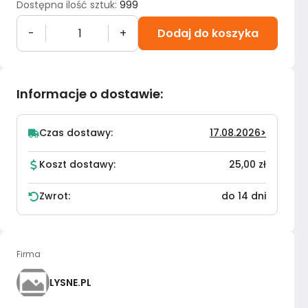
Dostępna ilość sztuk
:
999
-
+
Dodaj do koszyka
Informacje o dostawie
:
Czas dostawy:
17.08.2026
>
Koszt dostawy:
25,00 zł
Zwrot:
do 14 dni
Firma
LYSNE.PL