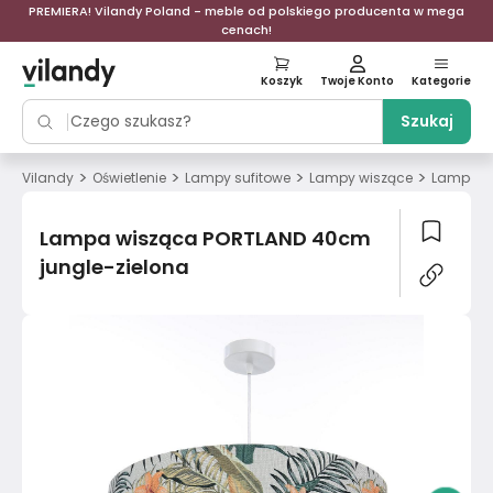
PREMIERA! Vilandy Poland - meble od polskiego producenta w mega
cenach!
Koszyk
Twoje Konto
Kategorie
Szukaj
>
>
>
>
Vilandy
Oświetlenie
Lampy sufitowe
Lampy wiszące
Lampa wi
Lampa wisząca PORTLAND 40cm
jungle-zielona