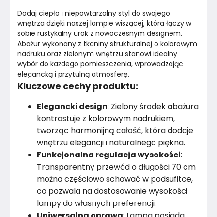
Kolor stelaża
Biały
Dodaj ciepło i niepowtarzalny styl do swojego 
Średnica
40
cm
wnętrza dzięki naszej lampie wiszącej, która łączy w 
sobie rustykalny urok z nowoczesnym designem. 
Abażur wykonany z tkaniny strukturalnej o kolorowym 
Kolor
Wielobarwne
nadruku oraz zielonym wnętrzu stanowi idealny 
wybór do każdego pomieszczenia, wprowadzając 
Marka
BPS Koncept
elegancką i przytulną atmosferę.
Kluczowe cechy produktu:
Montaż
Rozłożony
Elegancki design
: Zielony środek abażura
Rok produkcji
2024
kontrastuje z kolorowym nadrukiem,
tworząc harmonijną całość, która dodaje
wnętrzu elegancji i naturalnego piękna.
Funkcjonalna regulacja wysokości
:
Transparentny przewód o długości 70 cm
można częściowo schować w podsufitce,
co pozwala na dostosowanie wysokości
lampy do własnych preferencji.
Uniwersalna oprawa
: Lampa posiada