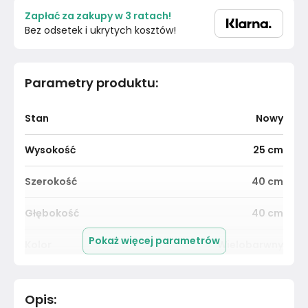
Zapłać za zakupy w 3 ratach!
Bez odsetek i ukrytych kosztów!
Parametry produktu
:
Stan
Nowy
Wysokość
25
cm
Szerokość
40
cm
Głębokość
40
cm
Pokaż więcej parametrów
Kolor
Wielobarwny
Pomieszczenie
Salon
Opis
: