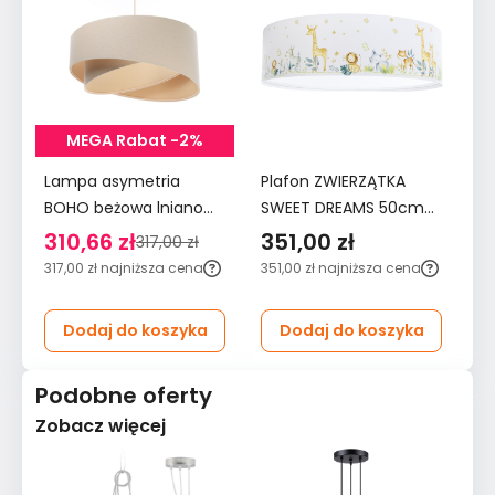
MEGA Rabat -2%
Lampa asymetria
Plafon ZWIERZĄTKA
L
BOHO beżowa lniano
SWEET DREAMS 50cm
a
jutowa do salonu
biały do pokoju dziecka
be
310,66 zł
351,00 zł
2
317,00 zł
sypialni biura bestseller
sa
317,00 zł
najniższa cena
351,00 zł
najniższa cena
27
Dodaj do koszyka
Dodaj do koszyka
Podobne oferty
Zobacz więcej