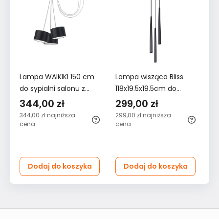
Lampa WAIKIKI 150 cm
Lampa wisząca Bliss
L
do sypialni salonu z
118x19.5x19.5cm do
PA
abażurami czarna
sypialni salonu czarna
10
344,00 zł
299,00 zł
1
344,00 zł
najniższa
299,00 zł
najniższa
19
cena
cena
Dodaj do koszyka
Dodaj do koszyka