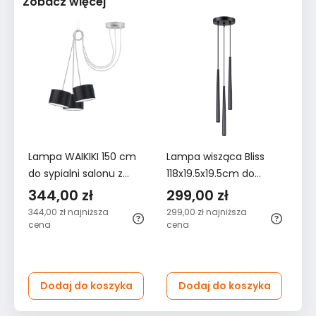
Zobacz więcej
Lampa WAIKIKI 150 cm
Lampa wisząca Bliss
L
do sypialni salonu z
118x19.5x19.5cm do
PA
abażurami czarna
sypialni salonu czarna
10
344,00 zł
299,00 zł
1
344,00 zł
najniższa
299,00 zł
najniższa
19
cena
cena
Dodaj do koszyka
Dodaj do koszyka