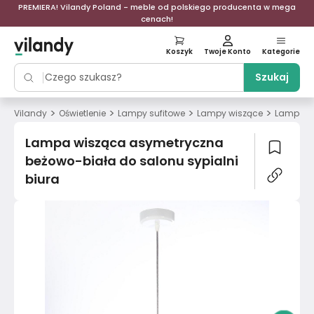
PREMIERA! Vilandy Poland - meble od polskiego producenta w mega
cenach!
Koszyk
Twoje Konto
Kategorie
Szukaj
>
>
>
>
Vilandy
Oświetlenie
Lampy sufitowe
Lampy wiszące
Lampa wi
Lampa wisząca asymetryczna
beżowo-biała do salonu sypialni
biura