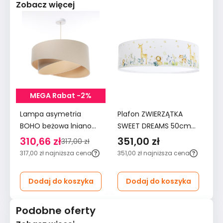
Zobacz więcej
MEGA Rabat -2%
Lampa asymetria
Plafon ZWIERZĄTKA
L
BOHO beżowa lniano
SWEET DREAMS 50cm
a
jutowa do salonu
biały do pokoju dziecka
be
310,66 zł
351,00 zł
2
317,00 zł
sypialni biura bestseller
sa
317,00 zł
najniższa cena
351,00 zł
najniższa cena
27
Dodaj do koszyka
Dodaj do koszyka
Podobne oferty