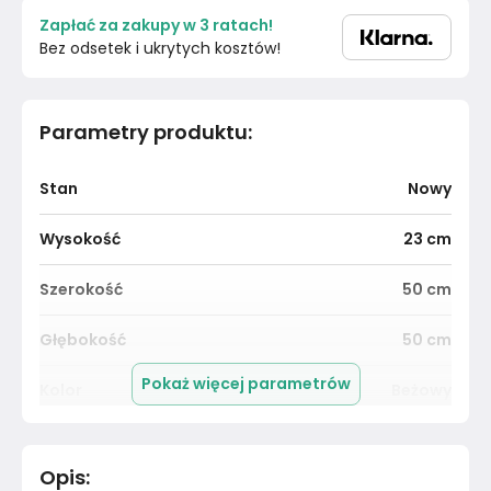
Zapłać za zakupy w 3 ratach!
Bez odsetek i ukrytych kosztów!
Parametry produktu
:
Stan
Nowy
Wysokość
23
cm
Szerokość
50
cm
Głębokość
50
cm
Pokaż więcej parametrów
Kolor
Beżowy
Pomieszczenie
Salon
Opis
: