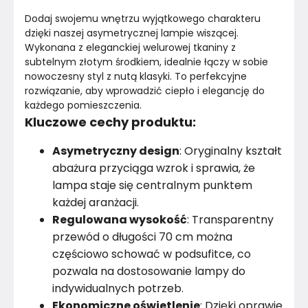
Kolor stelaża
Biały
Dodaj swojemu wnętrzu wyjątkowego charakteru 
Średnica
50
cm
dzięki naszej asymetrycznej lampie wiszącej. 
Wykonana z eleganckiej welurowej tkaniny z 
subtelnym złotym środkiem, idealnie łączy w sobie 
Materiał
Tkanina
nowoczesny styl z nutą klasyki. To perfekcyjne 
rozwiązanie, aby wprowadzić ciepło i elegancję do 
Marka
BPS KOncept
każdego pomieszczenia.
Kluczowe cechy produktu:
Montaż
Rozłożony
Asymetryczny design
: Oryginalny kształt
Rok produkcji
2024
abażura przyciąga wzrok i sprawia, że
lampa staje się centralnym punktem
każdej aranżacji.
Regulowana wysokość
: Transparentny
przewód o długości 70 cm można
częściowo schować w podsufitce, co
pozwala na dostosowanie lampy do
indywidualnych potrzeb.
Ekonomiczne oświetlenie
: Dzięki oprawie