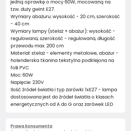
jedną oprawkę o mocy 60W, mocowaną na
tzw. duży gwint E27.
Wymiary abażuru: wysokość - 20 cm, szerokość
- 40 cm
Wymiary lampy (stelaż + abażur): wysokość -
regulowana, szerokość - regulowana, długość
przewodu max. 200 cm
Materiał: stelaż - elementy metalowe, abażur -
holenderska tkanina tekstylna podklejona na
folii PVC
Moc: 60W
Napięcie: 230V
Ilość źródeł światła i typ żarówki: 1xE27 - lampa
dostosowana jest do źródeł światła o klasach
energetycznych od A do G oraz żarówek LED
Prawa konsumenta