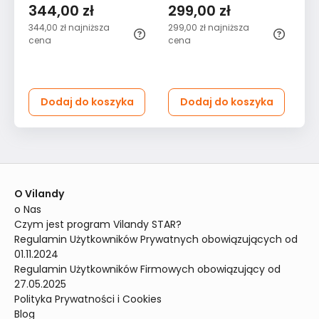
abażurami czarna
sypialni salonu czarna
10
344,00 zł
299,00 zł
1
344,00 zł
najniższa
299,00 zł
najniższa
19
cena
cena
Dodaj do koszyka
Dodaj do koszyka
O Vilandy
o Nas
Czym jest program Vilandy STAR?
Regulamin Użytkowników Prywatnych obowiązujących od 
01.11.2024
Regulamin Użytkowników Firmowych obowiązujący od 
27.05.2025
Polityka Prywatności i Cookies
Blog