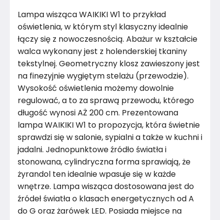
Kolor stelaża
Biały
Lampa wisząca WAIKIKI W1 to przykład
Materiał
Metal
oświetlenia, w którym styl klasyczny idealnie
łączy się z nowoczesnością. Abażur w kształcie
Kolor
Szarości
walca wykonany jest z holenderskiej tkaniny
tekstylnej. Geometryczny klosz zawieszony jest
Marka
LYSNE.PL
na finezyjnie wygiętym stelażu (przewodzie).
Wysokość oświetlenia możemy dowolnie
Montaż
Złożony
regulować, a to za sprawą przewodu, którego
długość wynosi AŻ 200 cm. Prezentowana
Rok produkcji
2024
lampa WAIKIKI W1 to propozycja, która świetnie
sprawdzi się w salonie, sypialni a także w kuchni i
jadalni. Jednopunktowe źródło światła i
stonowana, cylindryczna forma sprawiają, że
żyrandol ten idealnie wpasuje się w każde
wnętrze. Lampa wisząca dostosowana jest do
źródeł światła o klasach energetycznych od A
do G oraz żarówek LED. Posiada miejsce na