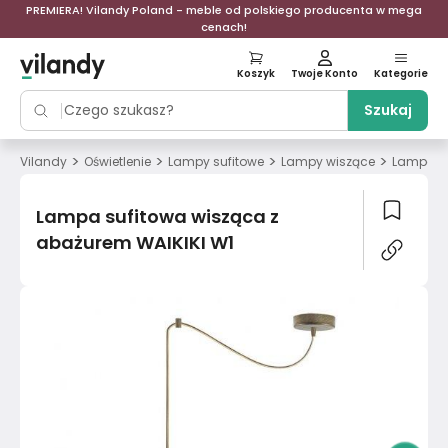
PREMIERA! Vilandy Poland - meble od polskiego producenta w mega
cenach!
Koszyk
Twoje Konto
Kategorie
Szukaj
>
>
>
>
Vilandy
Oświetlenie
Lampy sufitowe
Lampy wiszące
Lampa su
Lampa sufitowa wisząca z
abażurem WAIKIKI W1