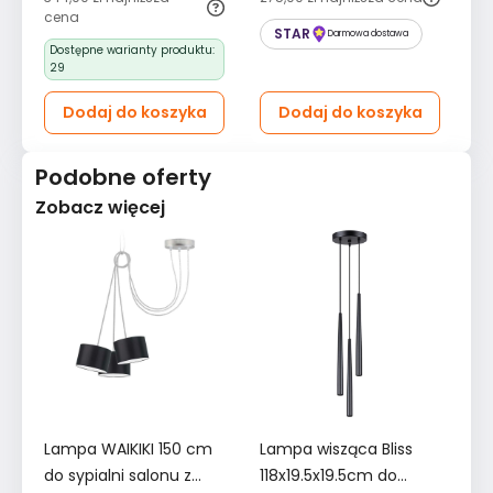
cena
STAR
Darmowa dostawa
Dostępne warianty produktu:
29
Dodaj do koszyka
Dodaj do koszyka
Podobne oferty
Zobacz więcej
Lampa WAIKIKI 150 cm
Lampa wisząca Bliss
L
do sypialni salonu z
118x19.5x19.5cm do
PA