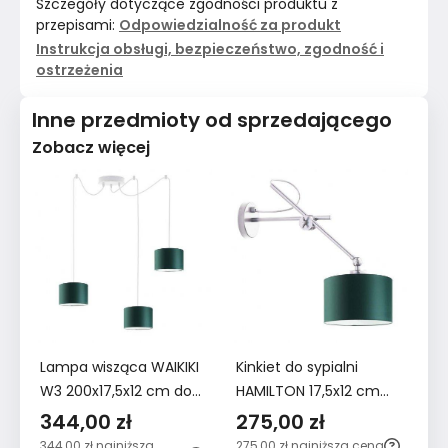
Szczegóły dotyczące zgodności produktu z
przepisami:
Odpowiedzialność za produkt
Instrukcja obsługi, bezpieczeństwo, zgodność i
ostrzeżenia
Inne przedmioty od sprzedającego
Zobacz więcej
Lampa wisząca WAIKIKI
Kinkiet do sypialni
Ki
W3 200x17,5x12 cm do
HAMILTON 17,5x12 cm
HA
salonu z regulacją
ruchomy z abażurem
r
344,00 zł
275,00 zł
2
zieleń butelkowa
zielony
g
344,00 zł
najniższa
275,00 zł
najniższa cena
27