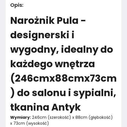
Opis
:
Materiał
Tkanina
Narożnik Pula -
Kolor
Zielenie
designerski i
Marka
KOMFORTOWE MEBLE
wygodny, idealny do
Montaż
Rozłożony
każdego wnętrza
(246cmx88cmx73cm
) do salonu i sypialni,
tkanina Antyk
Wymiary:
 246cm (szerokość) x 88cm (głębokość) 
x 73cm (wysokość)