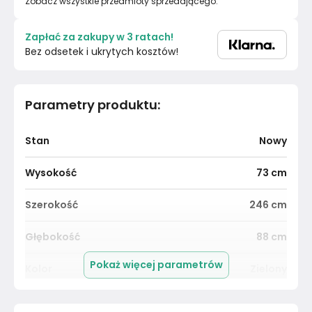
Zobacz wszystkie przedmioty sprzedającego.
Zapłać za zakupy w 3 ratach!
Bez odsetek i ukrytych kosztów!
Parametry produktu
:
Stan
Nowy
Wysokość
73
cm
Szerokość
246
cm
Głębokość
88
cm
Pokaż więcej parametrów
Kolor
Zielony
Pomieszczenie
Salon