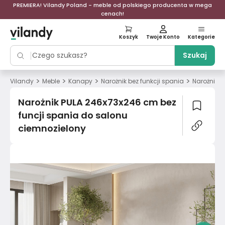
PREMIERA! Vilandy Poland - meble od polskiego producenta w mega
cenach!
Koszyk
Twoje Konto
Kategorie
Szukaj
>
>
>
>
Vilandy
Meble
Kanapy
Narożnik bez funkcji spania
Narożnik P
Narożnik PULA 246x73x246 cm bez
funcji spania do salonu
ciemnozielony