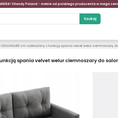
MIERA! Vilandy Poland - meble od polskiego producenta w mega cen
Szukaj
IO 230x140x86 cm rozkładany z funkcją spania velvet welur ciemnoszary d
funkcją spania velvet welur ciemnoszary do salo