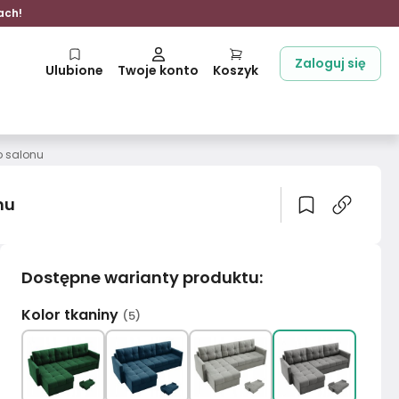
ach!
Zaloguj się
Ulubione
Twoje konto
Koszyk
o salonu
nu
Dostępne warianty produktu
:
Kolor tkaniny
(
5
)