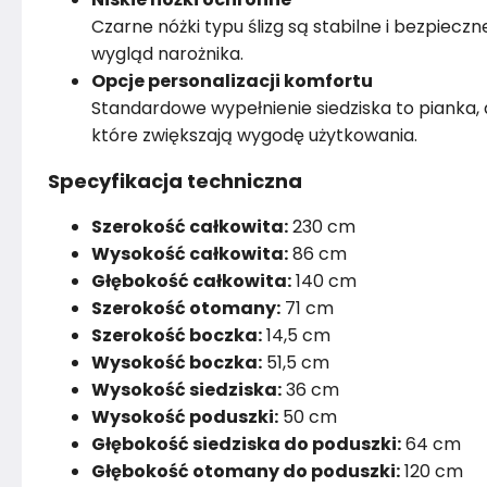
Czarne nóżki typu ślizg są stabilne i bezpiec
wygląd narożnika.
Opcje personalizacji komfortu
Standardowe wypełnienie siedziska to pianka,
które zwiększają wygodę użytkowania.
Specyfikacja techniczna
Szerokość całkowita:
230 cm
Wysokość całkowita:
86 cm
Głębokość całkowita:
140 cm
Szerokość otomany:
71 cm
Szerokość boczka:
14,5 cm
Wysokość boczka:
51,5 cm
Wysokość siedziska:
36 cm
Wysokość poduszki:
50 cm
Głębokość siedziska do poduszki:
64 cm
Głębokość otomany do poduszki:
120 cm