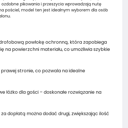
a ozdobne pikowania i przeszycia wprowadzają nutę 
m na pościel, model ten jest idealnym wyborem dla osób 
Styl
Skandynawski
alonu.
Marka
Sofello
hydrofobową powłokę ochronną, która zapobiega
Rok produkcji
2024
ię na powierzchni materiału, co umożliwia szybkie
prawej stronie, co pozwala na idealne
e łóżko dla gości – doskonałe rozwiązanie na
 za dopłatą można dodać drugi, zwiększając ilość