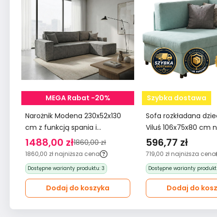
MEGA Rabat -20%
Szybka dostawa
Narożnik Modena 230x52x130
Sofa rozkładana dzi
cm z funkcją spania i
Viluś 106x75x80 cm n
pojemnikiem sztruks szary do
jednoosobowy do pok
1488,00 zł
596,77 zł
1860,00 zł
salonu
funkcją spania i
1860,00 zł
najniższa cena
719,00 zł
najniższa cena
przechowywania dla 
Dostępne warianty produktu:
3
Dostępne warianty produkt
miętowy
Dodaj do koszyka
Dodaj do kos