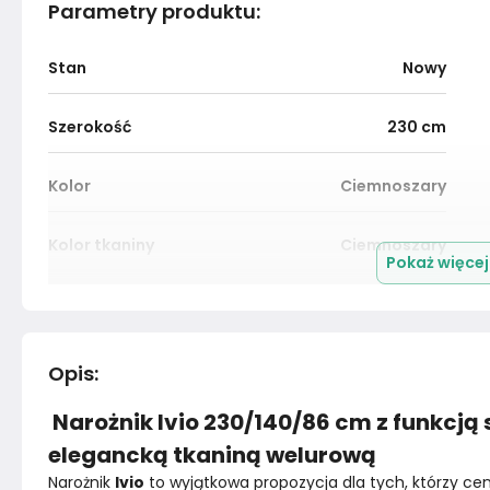
Parametry produktu
:
Stan
Nowy
Szerokość
230
cm
Kolor
Ciemnoszary
Kolor tkaniny
Ciemnoszary
Pokaż więce
Rodzaj tkaniny
Velvet
Wysokość nóżek
0
cm
Opis
:
Narożnik Ivio 230/140/86 cm z funkcj
Materiał
Drewno
elegancką tkaniną welurową
Kolor nóżek
Szary
Narożnik 
Ivio
 to wyjątkowa propozycja dla tych, którzy cen