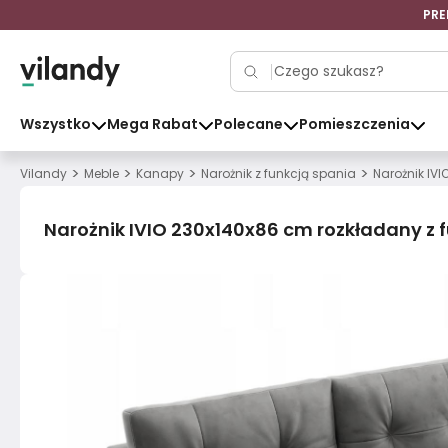
PRE
Wszystko
Mega Rabat
Polecane
Pomieszczenia
>
>
>
>
Vilandy
Meble
Kanapy
Narożnik z funkcją spania
Narożnik IV
Narożnik IVIO 230x140x86 cm rozkładany z 