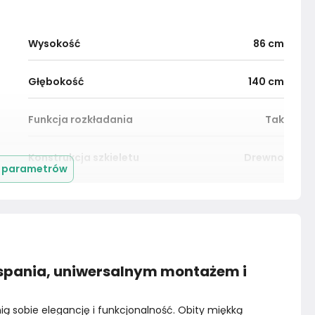
Wysokość
86
cm
Głębokość
140
cm
Funkcja rozkładania
Tak
Konstrukcja szkieletu
Drewno
j parametrów
Styl
Skandynawski
Sposób rozkładania
Rozkładany
ą spania, uniwersalnym montażem i
Kolor
Szarości
Rodzaj tkaniny
Velvet
ią sobie elegancję i funkcjonalność. Obity miękką 