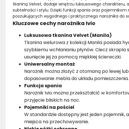
tkaniną Velvet, dodaje wnętrzu luksusowego charakteru, 
subtelności i stylu. Dzięki funkcji spania oraz pojemniko
Pomieszczenie
Salon
poszukujących wygodnego i praktycznego narożnika do s
Kluczowe cechy narożnika Ivio
Kolor nóżek
Szary
Luksusowa tkanina Velvet (Manila)
Tkanina welurowa z kolekcji Manila posiada 
Montaż
Rozłożony
szybkiemu wchłanianiu płynów. Ciecz skrapla s
usunięcie jej za pomocą miękkiej ściereczki.
Uniwersalny montaż
Narożnik można złożyć z otomaną po lewej lub 
dopasowanie mebla do układu pomieszczenia.
Funkcja spania
Narożnik Ivio można przekształcić w komfortow
przyjęcie bliskich na noc.
Pojemniki na pościel
W standardzie dostępny jest jeden pojemnik, a
miejsca na przechowywanie.
Niskie nóżki ochronne