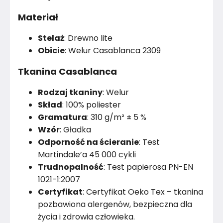
Rok produkcji
2024
Materiał
Stelaż
: Drewno lite
Obicie
: Welur Casablanca 2309
Tkanina Casablanca
Rodzaj tkaniny
: Welur
Skład
: 100% poliester
Gramatura
: 310 g/m² ± 5 %
Wzór
: Gładka
Odporność na ścieranie
: Test
Martindale’a 45 000 cykli
Trudnopalność
: Test papierosa PN-EN
1021-1:2007
Certyfikat
: Certyfikat Oeko Tex – tkanina
pozbawiona alergenów, bezpieczna dla
życia i zdrowia człowieka.