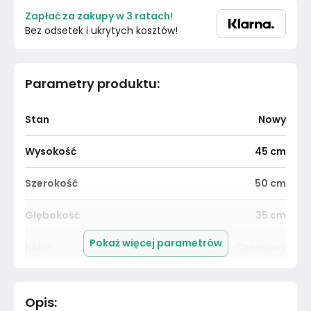
Zapłać za zakupy w 3 ratach!
Bez odsetek i ukrytych kosztów!
Parametry produktu
:
Stan
Nowy
Wysokość
45
cm
Szerokość
50
cm
Głębokość
35
cm
Pokaż więcej parametrów
Kolor
Czerwony
Pomieszczenie
Przedpokój
Opis
: