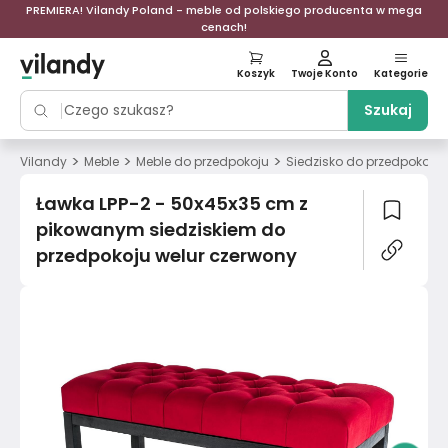
PREMIERA! Vilandy Poland - meble od polskiego producenta w mega
cenach!
Koszyk
Twoje Konto
Kategorie
Szukaj
>
>
>
Vilandy
Meble
Meble do przedpokoju
Siedzisko do przedpokoju
Ławka LPP-2 - 50x45x35 cm z
pikowanym siedziskiem do
przedpokoju welur czerwony