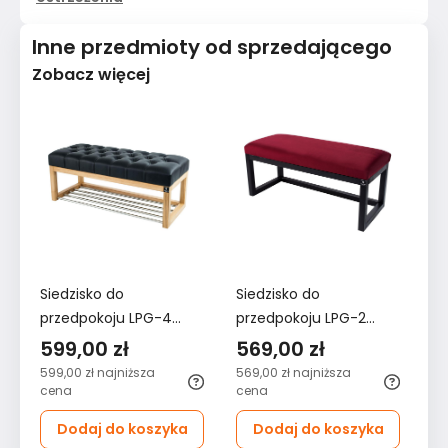
Inne przedmioty od sprzedającego
Zobacz więcej
Siedzisko do
Siedzisko do
Kr
przedpokoju LPG-4
przedpokoju LPG-2
K
40x45x45 cm ławka
55x35x45 cm ławka
DE
599,00 zł
569,00 zł
7
tapicerowana stelaż
tapicerowana nogi
ja
599,00 zł
najniższa
569,00 zł
najniższa
76
orzech ekoskóra
czarne tkanina Piano
cena
cena
ce
czarna
06 bordowy
Dodaj do koszyka
Dodaj do koszyka