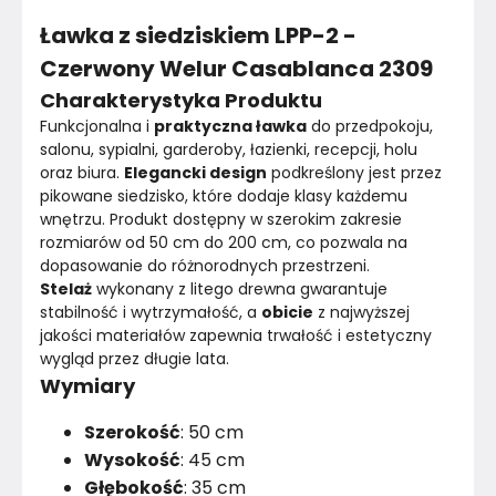
Kolor tkaniny
Czerwony
Ławka z siedziskiem LPP-2 -
Kolor stelaża
Czarny
Czerwony Welur Casablanca 2309
Charakterystyka Produktu
Rodzaj tkaniny
Welur
Funkcjonalna i 
praktyczna ławka
 do przedpokoju, 
salonu, sypialni, garderoby, łazienki, recepcji, holu 
Wariant tkaniny
Casablanca 2309
oraz biura. 
Elegancki design
 podkreślony jest przez 
pikowane siedzisko, które dodaje klasy każdemu 
Pikowanie
Tak
wnętrzu. Produkt dostępny w szerokim zakresie 
rozmiarów od 50 cm do 200 cm, co pozwala na 
Materiał
Drewno
dopasowanie do różnorodnych przestrzeni.
Stelaż
 wykonany z litego drewna gwarantuje 
Kolor
Czerwone i bordowe
stabilność i wytrzymałość, a 
obicie
 z najwyższej 
jakości materiałów zapewnia trwałość i estetyczny 
Rodzaj tkaniny
Welur
wygląd przez długie lata.
Wymiary
Marka
Emra Wood Design
Szerokość
: 50 cm
Montaż
Wysokość
: 45 cm
Złożony
Głębokość
: 35 cm