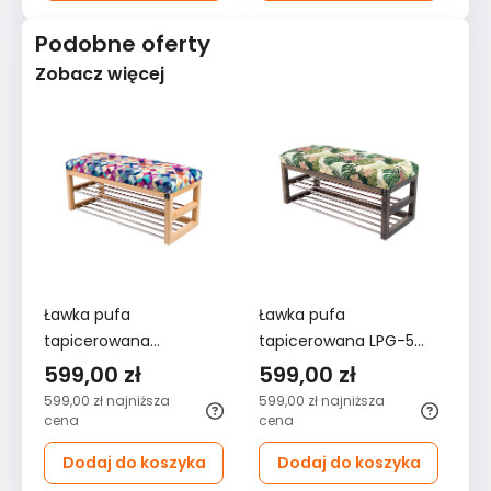
Podobne oferty
Zobacz więcej
Ławka pufa
Ławka pufa
Ł
tapicerowana
tapicerowana LPG-5
ta
50x45x30 cm z
50x45x30 cm z
5
599,00 zł
599,00 zł
5
siedziskiem gładkim
siedziskiem gładkim do
si
599,00 zł
najniższa
599,00 zł
najniższa
57
stelaż naturalny do
przedpokoju stelaż
pr
cena
cena
ce
przedpokoju kolorowe
bejca popiel zielony
or
Dodaj do koszyka
Dodaj do koszyka
trójkąty
tropik
tr