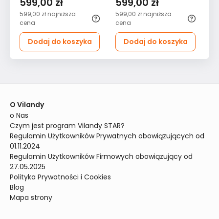
599,00 zł
599,00 zł
5
siedziskiem gładkim
siedziskiem gładkim do
si
599,00 zł
najniższa
599,00 zł
najniższa
57
stelaż naturalny do
przedpokoju stelaż
pr
cena
cena
ce
przedpokoju kolorowe
bejca popiel zielony
or
Dodaj do koszyka
Dodaj do koszyka
trójkąty
tropik
tr
O Vilandy
o Nas
Czym jest program Vilandy STAR?
Regulamin Użytkowników Prywatnych obowiązujących od 
01.11.2024
Regulamin Użytkowników Firmowych obowiązujący od 
27.05.2025
Polityka Prywatności i Cookies
Blog
Mapa strony