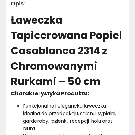
Opis
:
Kolor tkaniny
Popielaty
Ławeczka
Kolor stelaża
Popielaty bejcowany
Tapicerowana Popiel
Rodzaj tkaniny
Welur
Casablanca 2314 z
Rurki
Chromowane
Chromowanymi
Wariant tkaniny
Casablanca 2314
Materiał
Drewno
Rurkami – 50 cm
Kolor
Szarości
Charakterystyka Produktu:
Rodzaj tkaniny
Welur
Funkcjonalna i elegancka ławeczka
idealna do przedpokoju, salonu, sypialni,
Marka
Emra Wood Design
garderoby, łazienki, recepcji, holu oraz
biura.
Montaż
Złożony