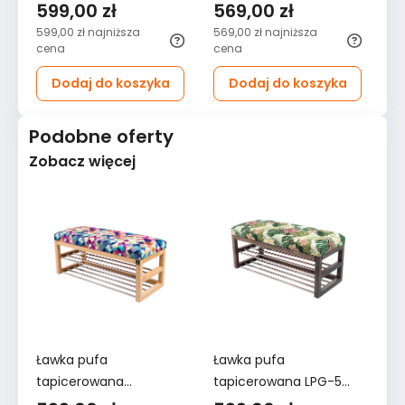
40x45x45 cm ławka
55x35x45 cm ławka
4
599,00 zł
569,00 zł
6
tapicerowana stelaż
tapicerowana nogi
ta
599,00 zł
najniższa
569,00 zł
najniższa
64
orzech ekoskóra
czarne tkanina Piano
na
cena
cena
ce
czarna
06 bordowy
ró
Dodaj do koszyka
Dodaj do koszyka
Podobne oferty
Zobacz więcej
Ławka pufa
Ławka pufa
Ł
tapicerowana
tapicerowana LPG-5
ta
50x45x30 cm z
50x45x30 cm z
5