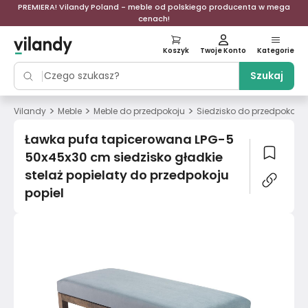
PREMIERA! Vilandy Poland - meble od polskiego producenta w mega
cenach!
Koszyk
Twoje Konto
Kategorie
Szukaj
>
>
>
Vilandy
Meble
Meble do przedpokoju
Siedzisko do przedpokoju
Ławka pufa tapicerowana LPG-5
50x45x30 cm siedzisko gładkie
stelaż popielaty do przedpokoju
popiel