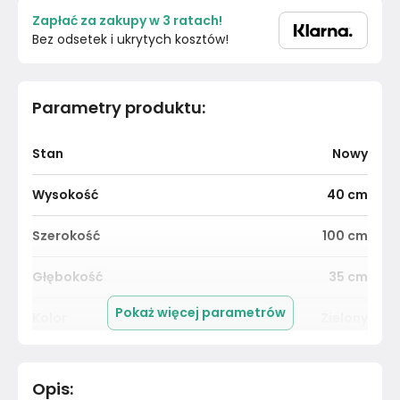
Zapłać za zakupy w 3 ratach!
Bez odsetek i ukrytych kosztów!
Parametry produktu
:
Stan
Nowy
Wysokość
40
cm
Szerokość
100
cm
Głębokość
35
cm
Pokaż więcej parametrów
Kolor
Zielony
Pomieszczenie
Przedpokój
Opis
: