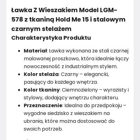
Kolor tkaniny
Ciemnozielony
Ławka Z Wieszakiem Model LGM-
Kolor stelaża
Czarny
578 z tkaniną Hold Me 15 i stalowym
czarnym stelażem
Rodzaj tkaniny
Plusz
Charakterystyka Produktu
Wariant tkaniny
Hold me 15
Materiał
: Ławka wykonana ze stali czarnej
Materiał
Metal
malowanej proszkowo, która idealnie łączy
nowoczesność z industrialnym stylem.
Kolor
Zielenie
Kolor stelaża
: Czarny – elegancki,
pasujący do każdego wnętrza.
Rodzaj tkaniny
Plusz
Kolor tkaniny
: Ciemnozielony – wyrazisty i
stylowy, dodający wnętrzu charakteru.
Marka
Emra Wood Design
Przeznaczenie
: Idealna do przedpokoju –
wygodne siedzisko z wieszakiem na
Montaż
Złożony
ubrania, które można dostosować do
swoich potrzeb.
Rok produkcji
2024