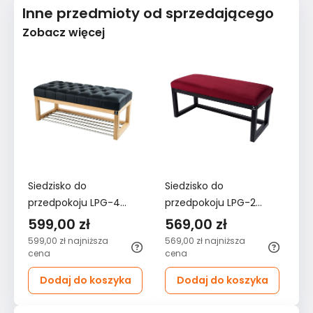
Inne przedmioty od sprzedającego
Zobacz więcej
Siedzisko do
Siedzisko do
Kr
przedpokoju LPG-4
przedpokoju LPG-2
K
40x45x45 cm ławka
55x35x45 cm ławka
DE
599,00 zł
569,00 zł
7
tapicerowana stelaż
tapicerowana nogi
ja
599,00 zł
najniższa
569,00 zł
najniższa
76
orzech ekoskóra
czarne tkanina Piano
cena
cena
ce
czarna
06 bordowy
Dodaj do koszyka
Dodaj do koszyka