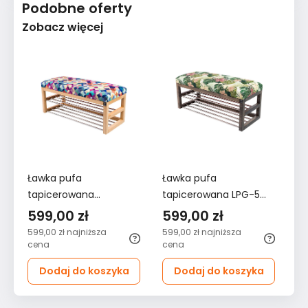
Podobne oferty
Zobacz więcej
Ławka pufa
Ławka pufa
Ł
tapicerowana
tapicerowana LPG-5
ta
50x45x30 cm z
50x45x30 cm z
5
599,00 zł
599,00 zł
5
siedziskiem gładkim
siedziskiem gładkim do
si
599,00 zł
najniższa
599,00 zł
najniższa
57
stelaż naturalny do
przedpokoju stelaż
pr
cena
cena
ce
przedpokoju kolorowe
bejca popiel zielony
or
Dodaj do koszyka
Dodaj do koszyka
trójkąty
tropik
tr