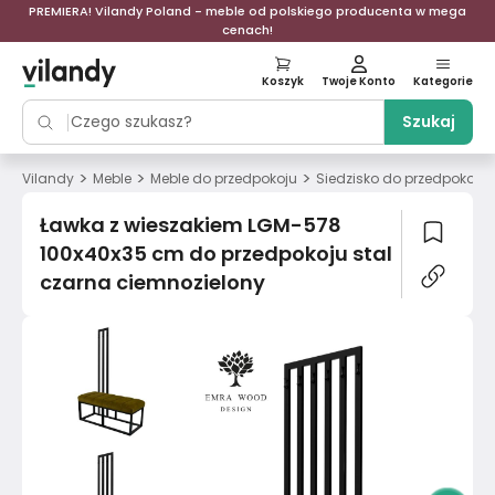
PREMIERA! Vilandy Poland - meble od polskiego producenta w mega
cenach!
Koszyk
Twoje Konto
Kategorie
Szukaj
>
>
>
Vilandy
Meble
Meble do przedpokoju
Siedzisko do przedpokoju
Ławka z wieszakiem LGM-578
100x40x35 cm do przedpokoju stal
czarna ciemnozielony