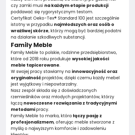
czy zamki musi 
na każdym etapie produkcji 
poddawać się rygorystycznym testom.
Certyfikat Oeko-Tex® Standard 100 jest szczególnie 
istotny w przypadku 
najmłodszych oraz osób o 
wrażliwej skórze
, którzy mogą być bardziej podatni 
na działanie szkodliwych substancji.
Family Meble
Family Meble to polskie, rodzinne przedsiębiorstwo, 
które od 2018 roku produkuje 
wysokiej jakości 
meble tapicerowane
.
W swojej pracy stawiamy na 
innowacyjność oraz 
oryginalność 
projektów, dzięki czemu każdy mebel 
jest wyjątkowy i niepowtarzalny.
Nasz zespół składa się z doświadczonych 
rzemieślników oraz młodych projektantów, którzy 
łączą 
nowoczesne rozwiązania z tradycyjnymi 
metodami 
pracy.
Family Meble to marka, która 
łączy pasję z 
profesjonalizmem
, oferując meble stworzone z 
myślą o najwyższym komforcie i zadowoleniu 
klientów.