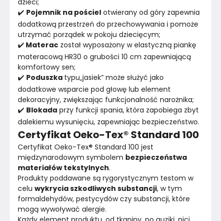
dzieci;
✔️ 
Pojemnik na pościel
 otwierany od góry zapewnia 
dodatkową przestrzeń do przechowywania i pomoże 
utrzymać porządek w pokoju dziecięcym;
✔️
 Materac
 został wyposażony w elastyczną piankę 
materacową HR30 o grubości 10 cm zapewniającą 
komfortowy sen;
✔️ 
Poduszka 
typu„jasiek” może służyć jako 
dodatkowe wsparcie pod głowę lub element 
dekoracyjny, zwiększając funkcjonalność narożnika;
✔️ 
Blokada
 przy funkcji spania, która zapobiega zbyt 
dalekiemu wysunięciu, zapewniając bezpieczeństwo.
Certyfikat Oeko-Tex® Standard 100
Certyfikat Oeko-Tex® Standard 100 jest 
międzynarodowym symbolem 
bezpieczeństwa 
materiałów tekstylnych
.
Produkty poddawane są rygorystycznym testom w 
celu 
wykrycia szkodliwych substancji
, w tym 
formaldehydów, pestycydów czy substancji, które 
mogą wywoływać alergie.
Każdy element produktu, od tkaniny, po guziki, nici 