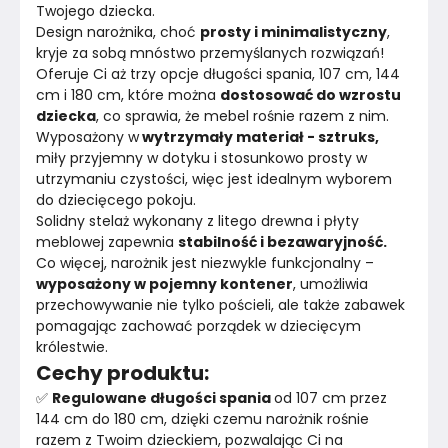
Twojego dziecka.
Design narożnika, choć 
prosty i minimalistyczny
, 
kryje za sobą mnóstwo przemyślanych rozwiązań! 
Oferuje Ci aż trzy opcje długości spania, 107 cm, 144 
cm i 180 cm, które można 
dostosować do wzrostu 
dziecka
, co sprawia, że mebel rośnie razem z nim.
Wyposażony w
 wytrzymały materiał - sztruks, 
miły przyjemny w dotyku i stosunkowo prosty w 
utrzymaniu czystości, więc jest idealnym wyborem 
do dziecięcego pokoju.
Solidny stelaż wykonany z litego drewna i płyty 
meblowej zapewnia 
stabilność i bezawaryjność.
Co więcej, narożnik jest niezwykle funkcjonalny – 
wyposażony w pojemny kontener
, umożliwia 
przechowywanie nie tylko pościeli, ale także zabawek 
pomagając zachować porządek w dziecięcym 
królestwie.
Cechy produktu:
✅ 
Regulowane długości spania 
od 107 cm przez 
144 cm do 180 cm, dzięki czemu narożnik rośnie 
razem z Twoim dzieckiem, pozwalając Ci na 