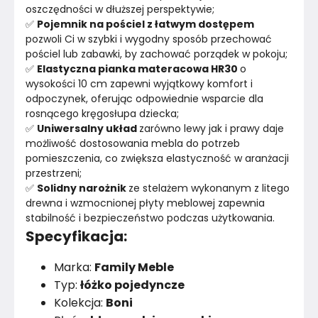
oszczędności w dłuższej perspektywie;
✅ 
Pojemnik na pościel z łatwym dostępem
pozwoli Ci w szybki i wygodny sposób przechować 
pościel lub zabawki, by zachować porządek w pokoju;
✅ 
Elastyczna pianka materacowa HR30 
o 
wysokości 10 cm zapewni wyjątkowy komfort i 
odpoczynek, oferując odpowiednie wsparcie dla 
rosnącego kręgosłupa dziecka;
✅ 
Uniwersalny układ 
zarówno lewy jak i prawy daje 
możliwość dostosowania mebla do potrzeb 
pomieszczenia, co zwiększa elastyczność w aranżacji 
przestrzeni;
✅ 
Solidny narożnik 
ze stelażem wykonanym z litego 
drewna i wzmocnionej płyty meblowej zapewnia 
stabilność i bezpieczeństwo podczas użytkowania.
Specyfikacja:
Marka:
Family Meble
Typ:
łóżko pojedyncze
Kolekcja:
Boni