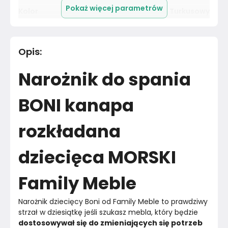
Pokaż więcej parametrów
Kolor
Turkusowy
Pomieszczenie
Pokój dziecka
Opis
:
Materiał
Tkanina
Narożnik do spania
Kolor
Błękity granaty
BONI kanapa
Marka
Family Meble
rozkładana
Montaż
Złożony
dziecięca MORSKI
Rok produkcji
2024
Family Meble
Narożnik dziecięcy Boni od Family Meble to prawdziwy 
strzał w dziesiątkę jeśli szukasz mebla, który będzie 
dostosowywał się do zmieniających się potrzeb 