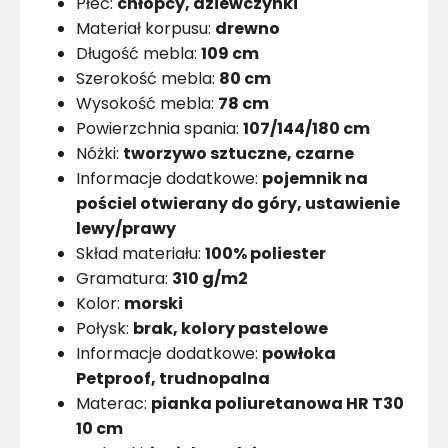
Płeć:
chłopcy, dziewczynki
Materiał korpusu:
drewno
Długość mebla:
109 cm
Szerokość mebla:
80 cm
Wysokość mebla:
78 cm
Powierzchnia spania:
107/144/180 cm
Nóżki:
tworzywo sztuczne, czarne
Informacje dodatkowe:
pojemnik na
pościel otwierany do góry, ustawienie
lewy/prawy
Skład materiału:
100% poliester
Gramatura:
310 g/m2
Kolor:
morski
Połysk:
brak, kolory pastelowe
Informacje dodatkowe:
powłoka
Petproof, trudnopalna
Materac:
pianka poliuretanowa HR T30
10 cm