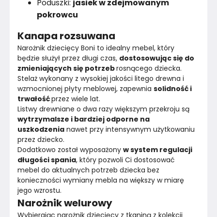
Poduszki:
jasiek w zdejmowanym
pokrowcu
Kanapa rozsuwana
Narożnik dziecięcy Boni to idealny mebel, który 
będzie służył przez długi czas, 
dostosowując się do 
zmieniających się potrzeb 
rosnącego dziecka.
Stelaż wykonany z wysokiej jakości litego drewna i 
wzmocnionej płyty meblowej, zapewnia 
solidność i 
trwałość 
przez wiele lat.
Listwy drewniane o dwa razy większym przekroju są 
wytrzymalsze i bardziej odporne na 
uszkodzenia
 nawet przy intensywnym użytkowaniu 
przez dziecko.
Dodatkowo został wyposażony 
w system regulacji 
długości spania
, który pozwoli Ci dostosować 
mebel do aktualnych potrzeb dziecka bez 
konieczności wymiany mebla na większy w miarę 
jego wzrostu.
Narożnik welurowy
Wybierając narożnik dziecięcy z tkaniną z kolekcji 