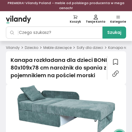
PREMIERA! Vilandy Poland - meble od polskiego producenta w mega
cenach!
Koszyk
Twoje Konto
Kategorie
Szukaj
>
>
>
>
Vilandy
Dziecko
Meble dziecięce
Sofy dla dzieci
Kanapa rozkł
Kanapa rozkładana dla dzieci BONI
80x109x78 cm narożnik do spania z
pojemnikiem na pościel morski