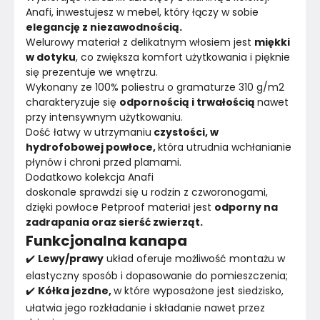
Anafi, inwestujesz w mebel, który łączy w sobie 
elegancję z niezawodnością.
Welurowy materiał z delikatnym włosiem jest 
miękki 
w dotyku
, co zwiększa komfort użytkowania i pięknie 
się prezentuje we wnętrzu.
Wykonany ze 100% poliestru o gramaturze 310 g/m2 
charakteryzuje się 
odpornością i trwałością 
nawet 
przy intensywnym użytkowaniu.
Dość łatwy w utrzymaniu
 czystości, w 
hydrofobowej powłoce, 
która utrudnia wchłanianie 
płynów i chroni przed plamami.
Dodatkowo kolekcja Anafi
doskonale sprawdzi się u rodzin z czworonogami, 
dzięki powłoce Petproof materiał jest 
odporny na 
zadrapania oraz sierść zwierząt.
Funkcjonalna kanapa
✔️ 
Lewy/prawy
 układ oferuje możliwość montażu w 
elastyczny sposób i dopasowanie do pomieszczenia;
✔️ 
Kółka jezdne, 
w które wyposażone jest siedzisko, 
ułatwia jego rozkładanie i składanie nawet przez 