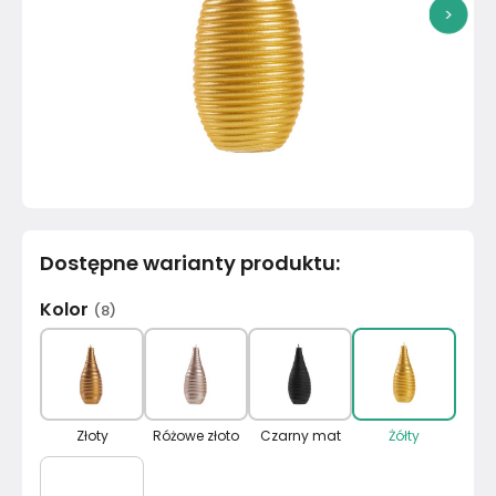
>
Dostępne warianty produktu
:
Kolor
(
8
)
Złoty
Różowe złoto
Czarny mat
Żółty