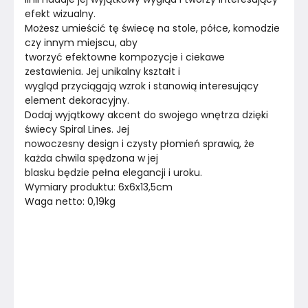
efekt wizualny.
Montaż
Złożony
Możesz umieścić tę świecę na stole, półce, komodzie 
czy innym miejscu, aby

Rok produkcji
2023
tworzyć efektowne kompozycje i ciekawe 
zestawienia. Jej unikalny kształt i

wygląd przyciągają wzrok i stanowią interesujący 
element dekoracyjny.
Dodaj wyjątkowy akcent do swojego wnętrza dzięki 
świecy Spiral Lines. Jej

nowoczesny design i czysty płomień sprawią, że 
każda chwila spędzona w jej

blasku będzie pełna elegancji i uroku.
Wymiary produktu: 6x6x13,5cm
Waga netto: 0,19kg