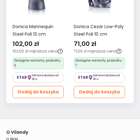
Donica Mannequin
Donica Cezar Low-Poly
Ko
Steel Poli 13 cm
Steel Poli 10 cm
Lo
102,00 zł
71,00 zł
4
102,00 zł
najniższa cena
71,00 zł
najniższa cena
43
Dostępne warianty produktu:
Dostępne warianty produktu:
5
7
Darmowa dostawa od
Darmowa dostawa od
STAR
STAR
39 zł
39 zł
Dodaj do koszyka
Dodaj do koszyka
O Vilandy
o Nas