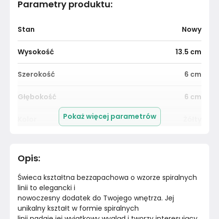
Parametry produktu
:
Stan
Nowy
Wysokość
13.5
cm
Szerokość
6
cm
Głębokość
6
cm
Pokaż więcej parametrów
Kolor
Żółty
Pomieszczenie
Salon
Opis
:
Materiał
Inne
Świeca kształtna bezzapachowa o wzorze spiralnych 
Kolor
Żółty i pomarańczowy
linii to elegancki i

nowoczesny dodatek do Twojego wnętrza. Jej 
unikalny kształt w formie spiralnych

Marka
Candellana
linii nadaje jej wyjątkowy wygląd i tworzy interesujący 