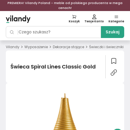
PREMIERA! Vilandy Poland - meble od polskiego producenta w mega
cenach!
Koszyk
Twoje Konto
Kategorie
Szukaj
>
>
>
>
Vilandy
Wyposażenie
Dekoracje stojące
Świeczki i świeczniki
Świeca Spiral Lines Classic Gold