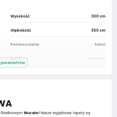
Wysokość
300
cm
Głębokość
300
cm
Pomieszczenie
Salon
Kolor
Szarości
j parametrów
Montaż
Złożony
OWA
flizelinowym 
Muralo!
 Nasze wyjątkowe tapety są 