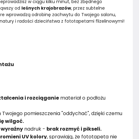
zeprowadzisz w ciągu kilku minut, bez zbędnego 
ząwszy od 
leśnych krajobrazów
, przez subtelne 
tóre wprowadzą odrobinę zachwytu do Twojego salonu, 
natury i radości dzieciństwa z fototapetami flizelinowymi!
ontażu
tałcenia i rozciąganie
materiał o podłożu
 Twojego pomieszczenia "oddychać", dzięki czemu
ię wilgoć.
i
wyraźny
nadruk -
brak rozmyć i pikseli.
romieni UV kolory
, sprawiają, że fototapeta nie