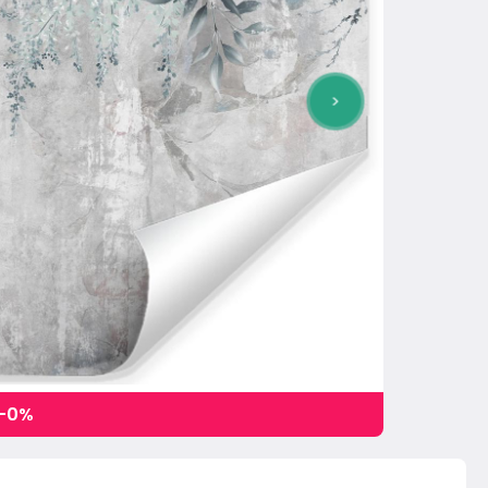
>
 -0%