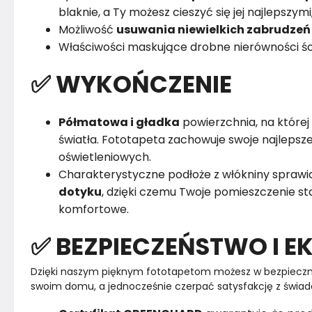
blaknie, a Ty możesz cieszyć się jej najlepszym
Możliwość
usuwania niewielkich zabrudzeń
Właściwości maskujące drobne nierówności śc
✅ WYKOŃCZENIE
Półmatowa i gładka
powierzchnia, na której 
światła. Fototapeta zachowuje swoje najleps
oświetleniowych.
Charakterystyczne podłoże z włókniny sprawia
dotyku
, dzięki czemu Twoje pomieszczenie sta
komfortowe.
✅ BEZPIECZEŃSTWO I E
Dzięki naszym pięknym fototapetom możesz w bezpieczn
swoim domu, a jednocześnie czerpać satysfakcję z świad