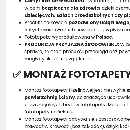
Certyfikat GREENGUARD
gwarantuje, że pro
w pełni
bezpieczne dla zdrowia
, dzięki cz
dziecięcych, salach przedszkolnych czy 
Produkt całkowicie
pozbawiony uciążliwego
natychmiastowe zastosowanie bez wpływu na
Fototapeta wyprodukowana w
Polsce.
PRODUKCJA PRZYJAZNA ŚRODOWISKU:
W pe
sprawia, że etap produkcji przebiega bez powst
mogłyby skazić naszą planetę.
✅ MONTAŻ FOTOTAPET
Montaż fototapety flizelinowej jest niezwykle
s
powierzchnię ściany
, co znacząco usprawnia
poszczególnych brytów fototapety. Metoda ta
fototapety na ścianie.
Montaż fototapety odbywa się z zastosowanie
krawędź w krawędź (bez zakładek), dzięki któ