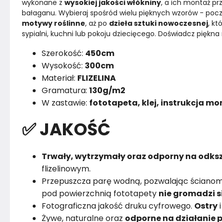
wykonane z 
wysokiej jakości włókniny
, a ich montaż pr
bałaganu. Wybieraj spośród wielu pięknych wzorów - poc
motywy roślinne
, aż po 
dzieła sztuki nowoczesnej
, k
sypialni, kuchni lub pokoju dziecięcego. Doświadcz piękna 
Szerokość:
450cm
Wysokość:
300cm
Materiał:
FLIZELINA
Gramatura:
130g/m2
W zastawie:
fototapeta, klej, instrukcja m
✅ JAKOŚĆ
Trwały, wytrzymały oraz odporny na odksz
flizelinowym.
Przepuszcza parę wodną, pozwalając ścianom
pod powierzchnią fototapety
nie gromadzi s
Fotograficzna jakość druku cyfrowego.
Ostry
Żywe, naturalne oraz
odporne na działanie p