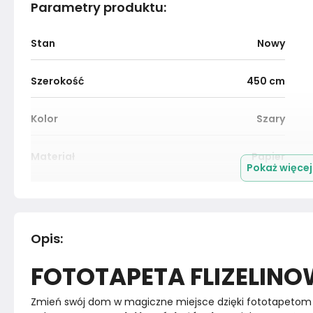
Parametry produktu
:
Stan
Nowy
Szerokość
450
cm
Kolor
Szary
Materiał
Papier
Pokaż więce
Marka
Muralo
Rok produkcji
2024
Opis
:
FOTOTAPETA FLIZELIN
Zmień swój dom w magiczne miejsce dzięki fototapetom 