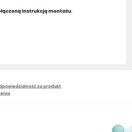
łączoną instrukcją montażu
.
dpowiedzialność za produkt
żenia