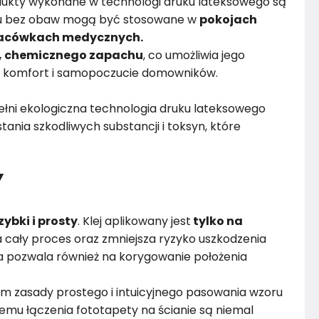
dukty wykonane w technologi druku lateksowego są
emu bez obaw mogą być stosowane w
pokojach
placówkach medycznych.
, chemicznego zapachu
, co umożliwia jego
 komfort i samopoczucie domowników.
łni ekologiczna technologia druku lateksowego
ania szkodliwych substancji i toksyn, które
Y
zybki i prosty
. Klej aplikowany jest
tylko na
 cały proces oraz zmniejsza ryzyko uszkodzenia
 pozwala również na korygowanie położenia
m zasady prostego i intuicyjnego pasowania wzoru
remu łączenia fototapety na ścianie są niemal