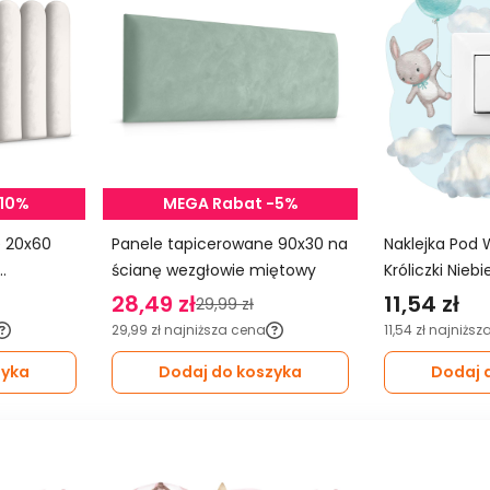
-10%
MEGA Rabat -5%
0
Panele tapicerowane 90x30 na
Naklejka Pod 
ścianę wezgłowie miętowy
Króliczki Nieb
Balony Do Pok
28,49 zł
11,54 zł
29,99 zł
29,99 zł
najniższa cena
11,54 zł
najniższ
zyka
Dodaj do koszyka
Dodaj 