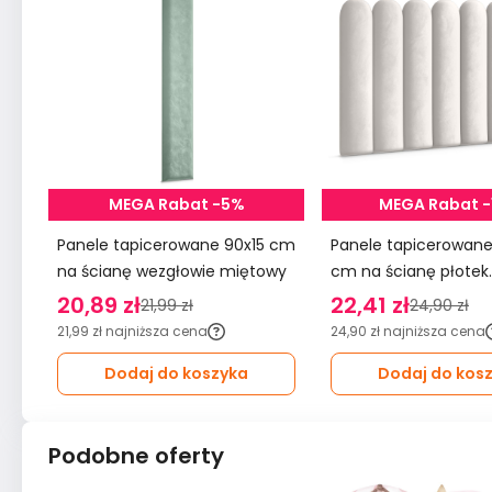
MEGA Rabat -5%
MEGA Rabat 
Panele tapicerowane 90x15 cm
Panele tapicerowane 20x6
na ścianę wezgłowie miętowy
cm na ścianę płotek
wezgłowie kremowy
20,89 zł
22,41 zł
21,99 zł
24,90 zł
21,99 zł
najniższa cena
24,90 zł
najniższa cena
Dodaj do koszyka
Dodaj do kos
Podobne oferty