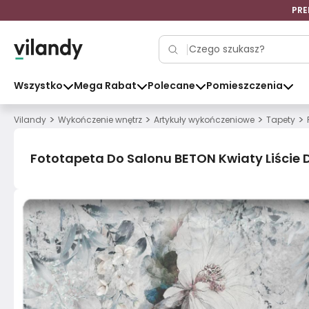
PRE
Wszystko
Mega Rabat
Polecane
Pomieszczenia
>
>
>
>
Vilandy
Wykończenie wnętrz
Artykuły wykończeniowe
Tapety
Fototapeta Do Salonu BETON Kwiaty Liście