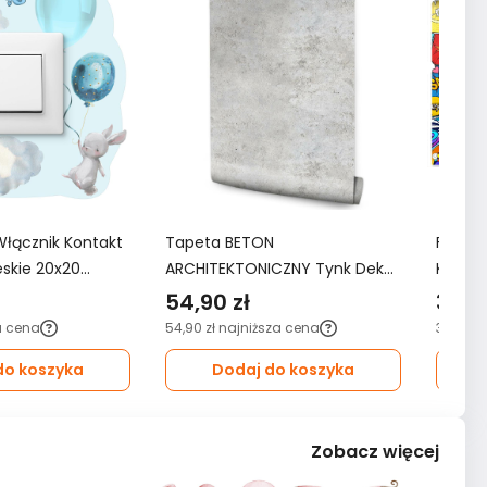
Włącznik Kontakt
Tapeta BETON
Fotota
ieskie 20x20
ARCHITEKTONICZNY Tynk Dekor
KOMIKS
oju Dziecka
Ścienny Do Salonu 3D Wzór
3D do 
54,90 zł
349,
Nowoczesny
a cena
54,90 zł
najniższa cena
349,99 
do koszyka
Dodaj do koszyka
Zobacz więcej