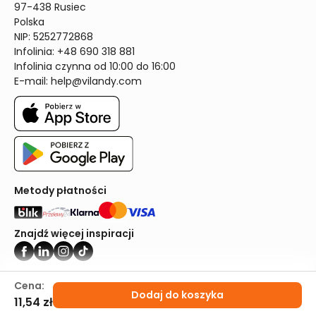
97-438 Rusiec

Polska

NIP: 5252772868

Infolinia: +48 690 318 881

Infolinia czynna od 10:00 do 16:00
E-mail: 
help@vilandy.com
Metody płatności
Znajdź więcej inspiracji
Vilandy ©2024
Cena:
Dodaj do koszyka
11,54 zł