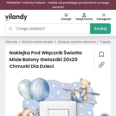
PREMIERA! Vilandy Poland - meble od polskiego producenta w mega
cenach!
Koszyk
Twoje Konto
Kategorie
Szukaj
>
>
>
>
Vilandy
Wykończenie wnętrz
Artykuły wykończeniowe
Tapety
Naklejka Pod Włącznik Światła
Misie Balony Gwiazdki 20x20
Chmurki Dla Dzieci