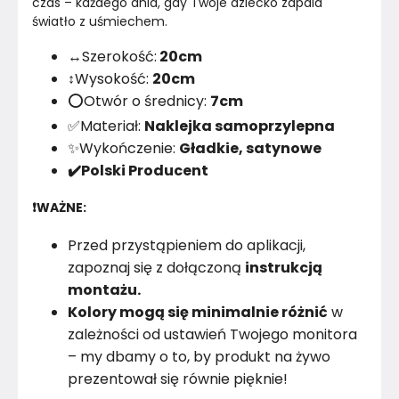
czas – każdego dnia, gdy Twoje dziecko zapala 
światło z uśmiechem.
↔️Szerokość:
20cm
↕️Wysokość:
20cm
⭕Otwór o średnicy:
7cm
✅Materiał:
Naklejka samoprzylepna
✨Wykończenie:
Gładkie, satynowe
✔️Polski Producent
❗WAŻNE:
Przed przystąpieniem do aplikacji,
zapoznaj się z dołączoną
instrukcją
montażu.
Kolory mogą się minimalnie różnić
w
zależności od ustawień Twojego monitora
– my dbamy o to, by produkt na żywo
prezentował się równie pięknie!