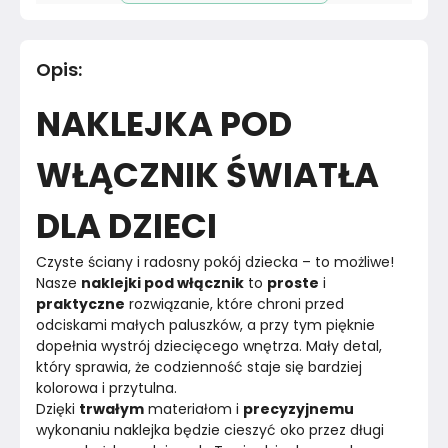
Pomieszczenie
Sypialnia
Opis
:
Materiał
PCV
NAKLEJKA POD
Kolor
Błękity granaty
WŁĄCZNIK ŚWIATŁA
Marka
Muralo
DLA DZIECI
Montaż
Złożony
Czyste ściany i radosny pokój dziecka – to możliwe! 
Rok produkcji
2025
Nasze 
naklejki pod włącznik
 to 
proste
 i 
praktyczne
 rozwiązanie, które chroni przed 
odciskami małych paluszków, a przy tym pięknie 
dopełnia wystrój dziecięcego wnętrza. Mały detal, 
który sprawia, że codzienność staje się bardziej 
kolorowa i przytulna.
Dzięki 
trwałym
 materiałom i 
precyzyjnemu
wykonaniu naklejka będzie cieszyć oko przez długi 