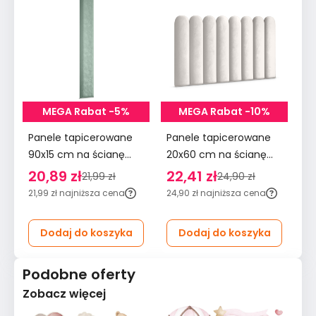
MEGA Rabat -5%
MEGA Rabat -10%
Panele tapicerowane
Panele tapicerowane
Pa
90x15 cm na ścianę
20x60 cm na ścianę
90
wezgłowie miętowy
płotek wezgłowie
śc
20,89 zł
22,41 zł
2
21,99 zł
24,90 zł
kremowy
m
21,99 zł
najniższa cena
24,90 zł
najniższa cena
29
Dodaj do koszyka
Dodaj do koszyka
Podobne oferty
Zobacz więcej