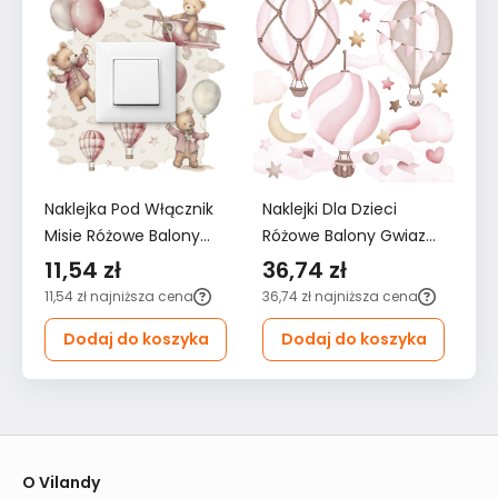
Naklejka Pod Włącznik
Naklejki Dla Dzieci
Na
Misie Różowe Balony
Różowe Balony Gwiazdy
Ró
Chmurki 20x20
60x30 Serduszka Styl
12
11,54 zł
36,74 zł
6
Gwiazdki Boho Dla
ZESTAW
Z
11,54 zł
najniższa cena
36,74 zł
najniższa cena
62
Dzieci
Dodaj do koszyka
Dodaj do koszyka
O Vilandy