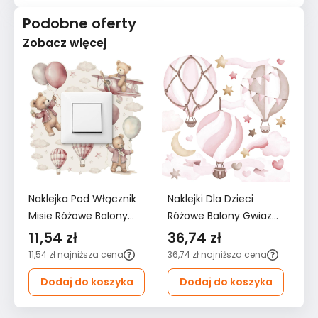
Podobne oferty
Zobacz więcej
Naklejka Pod Włącznik
Naklejki Dla Dzieci
Na
Misie Różowe Balony
Różowe Balony Gwiazdy
Ró
Chmurki 20x20
60x30 Serduszka Styl
12
11,54 zł
36,74 zł
6
Gwiazdki Boho Dla
ZESTAW
Z
11,54 zł
najniższa cena
36,74 zł
najniższa cena
62
Dzieci
Dodaj do koszyka
Dodaj do koszyka