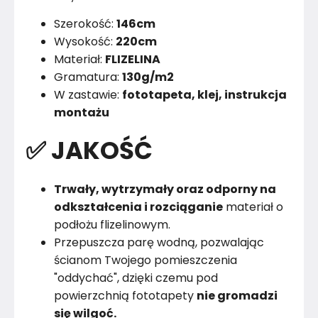
Szerokość:
146cm
Wysokość:
220cm
Materiał:
FLIZELINA
Gramatura:
130g/m2
W zastawie:
fototapeta, klej, instrukcja
montażu
✅ JAKOŚĆ
Trwały, wytrzymały oraz odporny na
odkształcenia i rozciąganie
materiał o
podłożu flizelinowym.
Przepuszcza parę wodną, pozwalając
ścianom Twojego pomieszczenia
"oddychać", dzięki czemu pod
powierzchnią fototapety
nie gromadzi
się wilgoć.