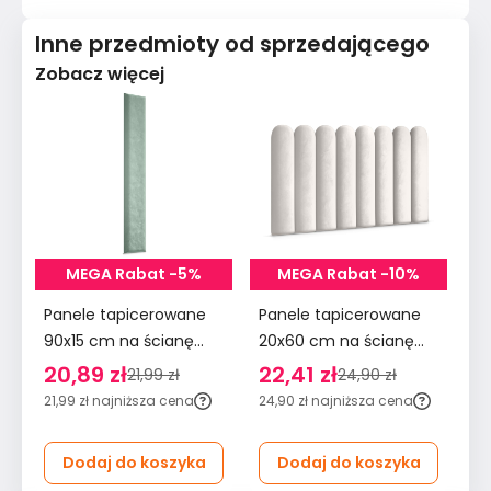
Inne przedmioty od sprzedającego
Zobacz więcej
MEGA Rabat -5%
MEGA Rabat -10%
Panele tapicerowane
Panele tapicerowane
Pa
90x15 cm na ścianę
20x60 cm na ścianę
90
wezgłowie miętowy
płotek wezgłowie
śc
20,89 zł
22,41 zł
2
21,99 zł
24,90 zł
kremowy
m
21,99 zł
najniższa cena
24,90 zł
najniższa cena
29
Dodaj do koszyka
Dodaj do koszyka