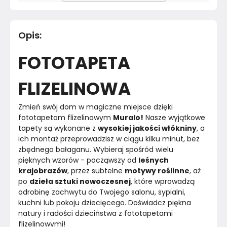
Pomieszczenie
Sypialnia
Opis
:
Materiał
Papier
FOTOTAPETA
Kolor
Czernie
FLIZELINOWA
Marka
Muralo
Zmień swój dom w magiczne miejsce dzięki 
Montaż
Złożony
fototapetom flizelinowym 
Muralo!
 Nasze wyjątkowe 
tapety są wykonane z 
wysokiej jakości włókniny
, a 
Rok produkcji
2024
ich montaż przeprowadzisz w ciągu kilku minut, bez 
zbędnego bałaganu. Wybieraj spośród wielu 
pięknych wzorów - począwszy od 
leśnych 
krajobrazów
, przez subtelne 
motywy roślinne
, aż 
po 
dzieła sztuki nowoczesnej
, które wprowadzą 
odrobinę zachwytu do Twojego salonu, sypialni, 
kuchni lub pokoju dziecięcego. Doświadcz piękna 
natury i radości dzieciństwa z fototapetami 
flizelinowymi!