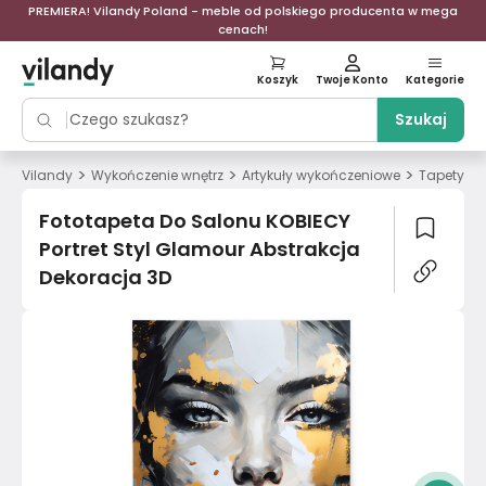
PREMIERA! Vilandy Poland - meble od polskiego producenta w mega
cenach!
Koszyk
Twoje Konto
Kategorie
Szukaj
>
>
>
>
Vilandy
Wykończenie wnętrz
Artykuły wykończeniowe
Tapety
Fototapeta Do Salonu KOBIECY
Portret Styl Glamour Abstrakcja
Dekoracja 3D