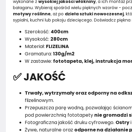
wykonane z 
wysokiej jakości włókniny
, a ich montaż pr
bałaganu. Wybieraj spośród wielu pięknych wzorów - poc
motywy roślinne
, aż po 
dzieła sztuki nowoczesnej
, k
sypialni, kuchni lub pokoju dziecięcego. Doświadcz piękna 
Szerokość:
400cm
Wysokość:
280cm
Materiał:
FLIZELINA
Gramatura:
130g/m2
W zastawie:
fototapeta, klej, instrukcja m
✅ JAKOŚĆ
Trwały, wytrzymały oraz odporny na odksz
flizelinowym.
Przepuszcza parę wodną, pozwalając ścianom
pod powierzchnią fototapety
nie gromadzi s
Fotograficzna jakość druku cyfrowego.
Ostry
Żywe, naturalne oraz
odporne na działanie p