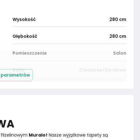
Wysokość
280
cm
Głębokość
280
cm
Pomieszczenie
Salon
Kolor
Czerwone i bordowe
j parametrów
Montaż
Złożony
OWA
flizelinowym 
Muralo!
 Nasze wyjątkowe tapety są 