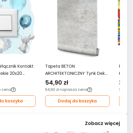
Włącznik Kontakt
Tapeta BETON
Fotota
ieskie 20x20
ARCHITEKTONICZNY Tynk Dekor
KOMIKS
oju Dziecka
Ścienny Do Salonu 3D Wzór
3D do 
54,90 zł
349,
Nowoczesny
a cena
54,90 zł
najniższa cena
349,99 
do koszyka
Dodaj do koszyka
Zobacz więcej