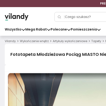
PRE
Wszystko
Mega Rabat
Polecane
Pomieszczenia
>
>
>
>
Vilandy
Wykończenie wnętrz
Artykuły wykończeniowe
Tapety
Fototapeta Młodzieżowa Pociąg MIASTO Ni