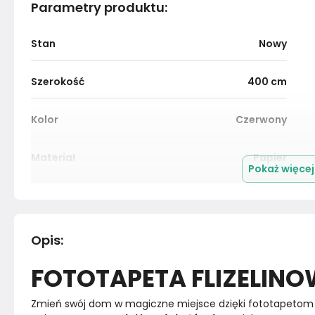
Parametry produktu
:
Stan
Nowy
Szerokość
400
cm
Kolor
Czerwony
Materiał
Papier
Pokaż więce
Marka
Muralo
Rok produkcji
2024
Opis
:
FOTOTAPETA FLIZELIN
Zmień swój dom w magiczne miejsce dzięki fototapetom 