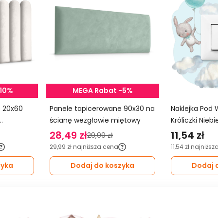
-10%
MEGA Rabat -5%
0
Panele tapicerowane 90x30 na
Naklejka Pod 
ścianę wezgłowie miętowy
Króliczki Nieb
Balony Do Pok
28,49 zł
11,54 zł
29,99 zł
29,99 zł
najniższa cena
11,54 zł
najniższ
zyka
Dodaj do koszyka
Dodaj 