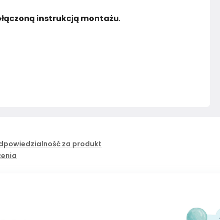
łączoną instrukcją montażu
.
dpowiedzialność za produkt
żenia