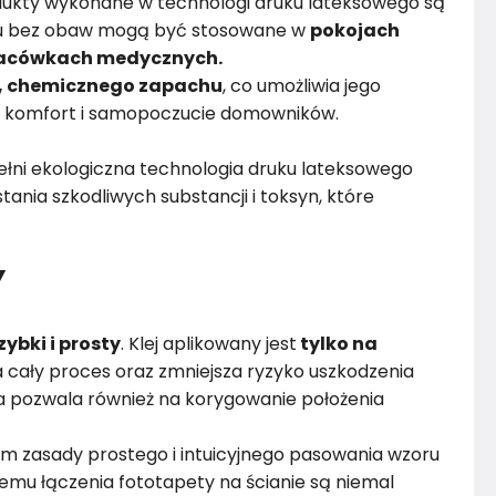
dukty wykonane w technologi druku lateksowego są
emu bez obaw mogą być stosowane w
pokojach
placówkach medycznych.
, chemicznego zapachu
, co umożliwia jego
 komfort i samopoczucie domowników.
łni ekologiczna technologia druku lateksowego
ania szkodliwych substancji i toksyn, które
Y
zybki i prosty
. Klej aplikowany jest
tylko na
 cały proces oraz zmniejsza ryzyko uszkodzenia
 pozwala również na korygowanie położenia
m zasady prostego i intuicyjnego pasowania wzoru
remu łączenia fototapety na ścianie są niemal