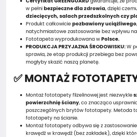
Certyfikat GREENGUARD
gwarantuje, że pro
w pełni
bezpieczne dla zdrowia
, dzięki cz
dziecięcych, salach przedszkolnych czy 
Produkt całkowicie
pozbawiony uciążliwego
natychmiastowe zastosowanie bez wpływu na
Fototapeta wyprodukowana w
Polsce.
PRODUKCJA PRZYJAZNA ŚRODOWISKU:
W pe
sprawia, że etap produkcji przebiega bez powst
mogłyby skazić naszą planetę.
✅ MONTAŻ FOTOTAPET
Montaż fototapety flizelinowej jest niezwykle
s
powierzchnię ściany
, co znacząco usprawnia
poszczególnych brytów fototapety. Metoda ta
fototapety na ścianie.
Montaż fototapety odbywa się z zastosowanie
krawędź w krawędź (bez zakładek), dzięki któ