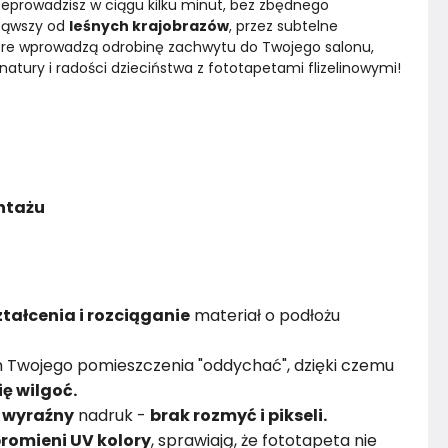
zeprowadzisz w ciągu kilku minut, bez zbędnego 
ząwszy od 
leśnych krajobrazów
, przez subtelne 
tóre wprowadzą odrobinę zachwytu do Twojego salonu, 
natury i radości dzieciństwa z fototapetami flizelinowymi!
ontażu
tałcenia i rozciąganie
materiał o podłożu
 Twojego pomieszczenia "oddychać", dzięki czemu
ię wilgoć.
i
wyraźny
nadruk -
brak rozmyć i pikseli.
romieni UV kolory
, sprawiają, że fototapeta nie