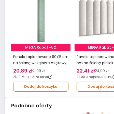
MEGA Rabat -5%
MEGA Rabat 
Panele tapicerowane 90x15 cm
Panele tapicerowane 20x6
na ścianę wezgłowie miętowy
cm na ścianę płotek
wezgłowie kremowy
20,89 zł
22,41 zł
21,99 zł
24,90 zł
21,99 zł
najniższa cena
24,90 zł
najniższa cena
Dodaj do koszyka
Dodaj do kos
Podobne oferty