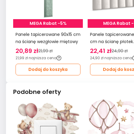
MEGA Rabat -5%
MEGA Rabat 
Panele tapicerowane 90x15 cm
Panele tapicerowane 20x6
na ścianę wezgłowie miętowy
cm na ścianę płotek
wezgłowie kremowy
20,89 zł
22,41 zł
21,99 zł
24,90 zł
21,99 zł
najniższa cena
24,90 zł
najniższa cena
Dodaj do koszyka
Dodaj do kos
Podobne oferty