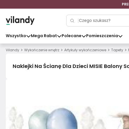
PRE
Wszystko
Mega Rabat
Polecane
Pomieszczenia
>
>
>
>
Vilandy
Wykończenie wnętrz
Artykuły wykończeniowe
Tapety
Naklejki Na Ścianę Dla Dzieci MISIE Balon