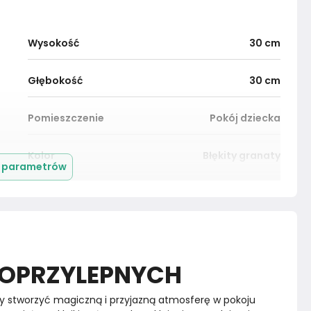
Wysokość
30
cm
Głębokość
30
cm
Pomieszczenie
Pokój dziecka
Kolor
Błękity granaty
j parametrów
Montaż
Złożony
MOPRZYLEPNYCH
aby stworzyć magiczną i przyjazną atmosferę w pokoju 