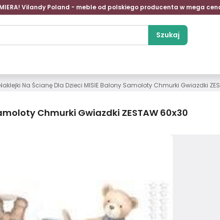
MIERA! Vilandy Poland - meble od polskiego producenta w mega cen
Szukaj
Naklejki Na Ścianę Dla Dzieci MISIE Balony Samoloty Chmurki Gwiazdki Z
y Samoloty Chmurki Gwiazdki ZESTAW 60x30