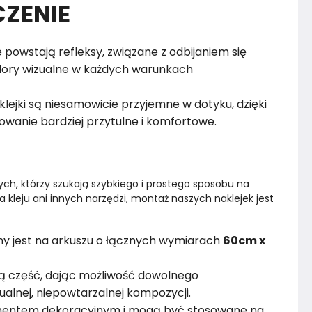
ZENIE
 powstają refleksy, związane z odbijaniem się
walory wizualne w każdych warunkach
lejki są niesamowicie przyjemne w dotyku, dzięki
wanie bardziej przytulne i komfortowe.
ych, którzy szukają szybkiego i prostego sposobu na 
kleju ani innych narzędzi, montaż naszych naklejek jest 
y jest na arkuszu o łącznych wymiarach
60cm x
ną część, dając możliwość dowolnego
alnej, niepowtarzalnej kompozycji.
ementem dekoracyjnym i mogą być stosowane na