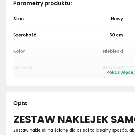
Parametry produktu
:
Stan
Nowy
Szerokość
60
cm
Kolor
Niebieski
Materiał
Unknown
Pokaż więce
Marka
Muralo
Rok produkcji
2024
Opis
:
ZESTAW NAKLEJEK SA
Zestaw naklejek na ścianę dla dzieci to idealny sposób, 