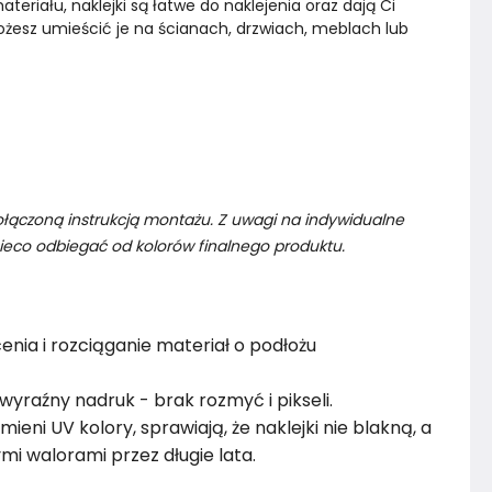
eriału, naklejki są łatwe do naklejenia oraz dają Ci 
żesz umieścić je na ścianach, drzwiach, meblach lub 
dołączoną instrukcją montażu. Z uwagi na indywidualne 
eco odbiegać od kolorów finalnego produktu.
nia i rozciąganie materiał o podłożu
wyraźny nadruk - brak rozmyć i pikseli.
eni UV kolory, sprawiają, że naklejki nie blakną, a
ymi walorami przez długie lata.