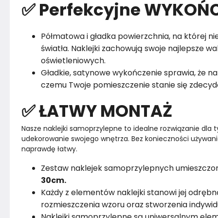
✅ Perfekcyjne WYKOŃC
Półmatowa i gładka powierzchnia, na której nie
światła. Naklejki zachowują swoje najlepsze 
oświetleniowych.
Gładkie, satynowe wykończenie sprawia, że nak
czemu Twoje pomieszczenie stanie się zdecydo
✅ ŁATWY MONTAŻ
Nasze naklejki samoprzylepne to idealne rozwiązanie dla t
udekorowanie swojego wnętrza. Bez konieczności używania 
naprawdę łatwy. 
Zestaw naklejek samoprzylepnych umieszczon
30cm.
Każdy z elementów naklejki stanowi jej odręb
rozmieszczenia wzoru oraz stworzenia indywidu
Naklejki samoprzylepne są uniwersalnym el