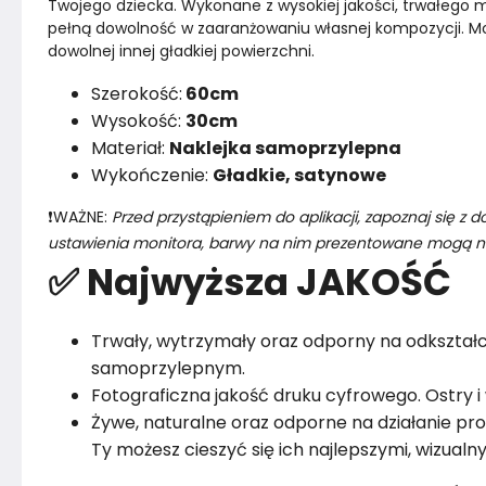
Twojego dziecka. Wykonane z wysokiej jakości, trwałego mat
pełną dowolność w zaaranżowaniu własnej kompozycji. Mo
dowolnej innej gładkiej powierzchni. 
Szerokość:
60cm
Wysokość:
30cm
Materiał:
Naklejka samoprzylepna
Wykończenie:
Gładkie, satynowe
❗WAŻNE: 
Przed przystąpieniem do aplikacji, zapoznaj się z 
ustawienia monitora, barwy na nim prezentowane mogą ni
✅ Najwyższa JAKOŚĆ
Trwały, wytrzymały oraz odporny na odkształce
samoprzylepnym.
Fotograficzna jakość druku cyfrowego. Ostry i 
Żywe, naturalne oraz odporne na działanie promi
Ty możesz cieszyć się ich najlepszymi, wizualn