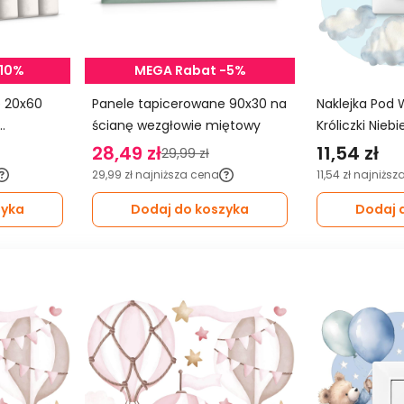
-10%
MEGA Rabat -5%
0
Panele tapicerowane 90x30 na
Naklejka Pod 
ścianę wezgłowie miętowy
Króliczki Nieb
Balony Do Pok
28,49 zł
11,54 zł
29,99 zł
29,99 zł
najniższa cena
11,54 zł
najniższ
zyka
Dodaj do koszyka
Dodaj 