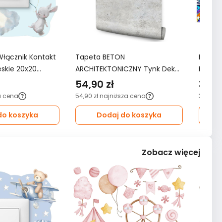
Włącznik Kontakt
Tapeta BETON
Fotota
ieskie 20x20
ARCHITEKTONICZNY Tynk Dekor
KOMIKS
oju Dziecka
Ścienny Do Salonu 3D Wzór
3D do 
54,90 zł
349,
Nowoczesny
a cena
54,90 zł
najniższa cena
349,99 
do koszyka
Dodaj do koszyka
Zobacz więcej