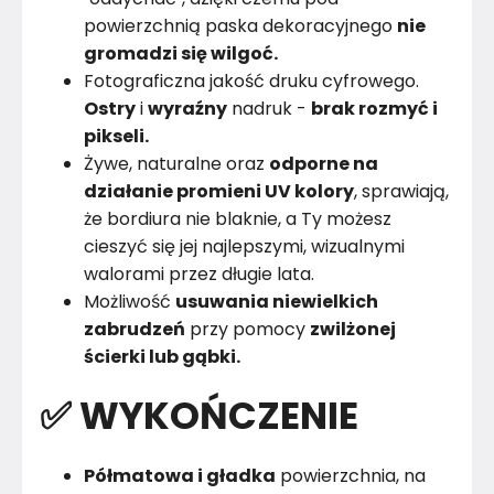
powierzchnią paska dekoracyjnego
nie
gromadzi się wilgoć.
Fotograficzna jakość druku cyfrowego.
Ostry
i
wyraźny
nadruk -
brak rozmyć i
pikseli.
Żywe, naturalne oraz
odporne na
działanie promieni UV kolory
, sprawiają,
że bordiura nie blaknie, a Ty możesz
cieszyć się jej najlepszymi, wizualnymi
walorami przez długie lata.
Możliwość
usuwania niewielkich
zabrudzeń
przy pomocy
zwilżonej
ścierki lub gąbki.
✅ WYKOŃCZENIE
Półmatowa i gładka
powierzchnia, na