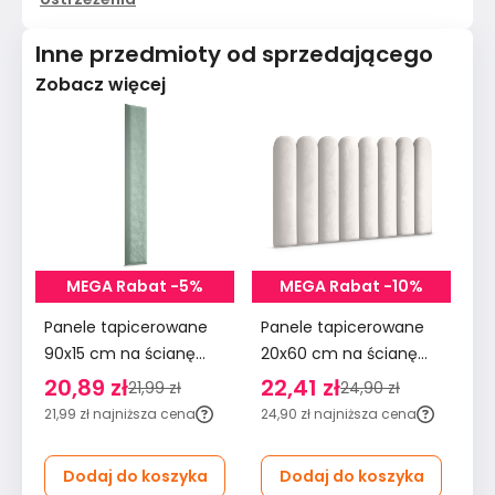
Inne przedmioty od sprzedającego
Zobacz więcej
MEGA Rabat -5%
MEGA Rabat -10%
Panele tapicerowane
Panele tapicerowane
Pa
90x15 cm na ścianę
20x60 cm na ścianę
90
wezgłowie miętowy
płotek wezgłowie
śc
20,89 zł
22,41 zł
2
21,99 zł
24,90 zł
kremowy
m
21,99 zł
najniższa cena
24,90 zł
najniższa cena
29
Dodaj do koszyka
Dodaj do koszyka