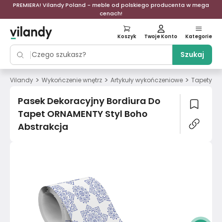
PREMIERA! Vilandy Poland - meble od polskiego producenta w mega
cenach!
Koszyk
Twoje Konto
Kategorie
Szukaj
>
>
>
>
Vilandy
Wykończenie wnętrz
Artykuły wykończeniowe
Tapety
Pasek Dekoracyjny Bordiura Do
Tapet ORNAMENTY Styl Boho
Abstrakcja