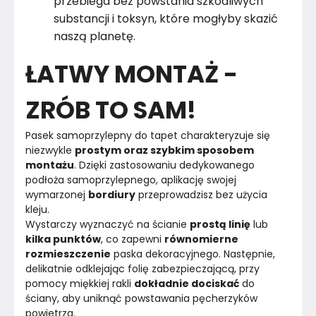
przebiega bez powstania szkodliwych
substancji i toksyn, które mogłyby skazić
naszą planetę.
ŁATWY MONTAŻ -
ZRÓB TO SAM!
Pasek samoprzylepny do tapet charakteryzuje się 
niezwykle 
prostym oraz szybkim sposobem 
montażu
. Dzięki zastosowaniu dedykowanego 
podłoża samoprzylepnego, aplikację swojej 
wymarzonej 
bordiury
 przeprowadzisz bez użycia 
kleju.
Wystarczy wyznaczyć na ścianie 
prostą linię
 lub 
kilka punktów
, co zapewni 
równomierne 
rozmieszczenie
 paska dekoracyjnego. Następnie, 
delikatnie odklejając folię zabezpieczającą, przy 
pomocy miękkiej rakli 
dokładnie dociskać
 do 
ściany, aby uniknąć powstawania pęcherzyków 
powietrza.