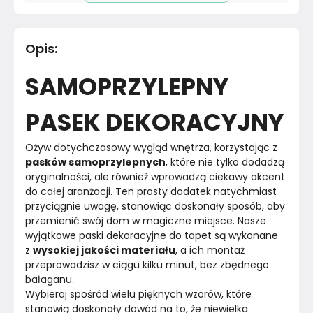
Pomieszczenie
Salon
Opis
:
Materiał
Papier
SAMOPRZYLEPNY
Kolor
Wielobarwne
PASEK DEKORACYJNY
Marka
Muralo
Ożyw dotychczasowy wygląd wnętrza, korzystając z 
Montaż
Złożony
pasków samoprzylepnych
, które nie tylko dodadzą 
oryginalności, ale również wprowadzą ciekawy akcent 
Rok produkcji
2024
do całej aranżacji. Ten prosty dodatek natychmiast 
przyciągnie uwagę, stanowiąc doskonały sposób, aby 
przemienić swój dom w magiczne miejsce. Nasze 
wyjątkowe paski dekoracyjne do tapet są wykonane 
z 
wysokiej jakości materiału
, a ich montaż 
przeprowadzisz w ciągu kilku minut, bez zbędnego 
bałaganu.
Wybieraj spośród wielu pięknych wzorów, które 
stanowią doskonały dowód na to, że niewielka 