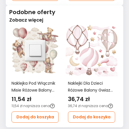
Podobne oferty
Zobacz więcej
Naklejka Pod Włącznik
Naklejki Dla Dzieci
Na
Misie Różowe Balony
Różowe Balony Gwiazdy
Ró
Chmurki 20x20
60x30 Serduszka Styl
12
11,54 zł
36,74 zł
6
Gwiazdki Boho Dla
ZESTAW
Z
11,54 zł
najniższa cena
36,74 zł
najniższa cena
62
Dzieci
Dodaj do koszyka
Dodaj do koszyka