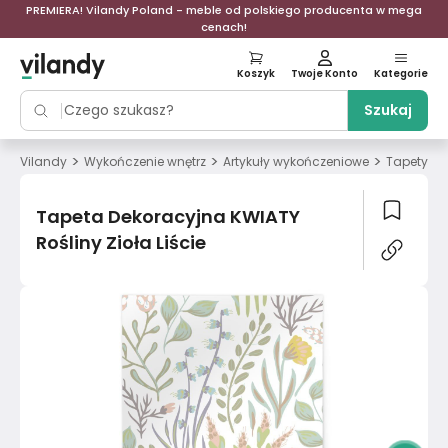
PREMIERA! Vilandy Poland - meble od polskiego producenta w mega
cenach!
Koszyk
Twoje Konto
Kategorie
Szukaj
>
>
>
>
Vilandy
Wykończenie wnętrz
Artykuły wykończeniowe
Tapety
Tapeta Dekoracyjna KWIATY
Rośliny Zioła Liście