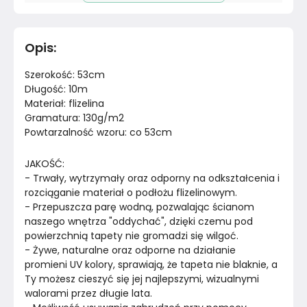
Pomieszczenie
Jadalnia
Opis
:
Materiał
Papier
Szerokość: 53cm
Kolor
Zielenie
Długość: 10m
Materiał: flizelina
Gramatura: 130g/m2
Marka
Muralo
Powtarzalność wzoru: co 53cm
Montaż
Złożony
JAKOŚĆ:
- Trwały, wytrzymały oraz odporny na odkształcenia i 
Rok produkcji
2023
rozciąganie materiał o podłożu flizelinowym.
- Przepuszcza parę wodną, pozwalając ścianom 
naszego wnętrza "oddychać", dzięki czemu pod 
powierzchnią tapety nie gromadzi się wilgoć.
- Żywe, naturalne oraz odporne na działanie 
promieni UV kolory, sprawiają, że tapeta nie blaknie, a 
Ty możesz cieszyć się jej najlepszymi, wizualnymi 
walorami przez długie lata.