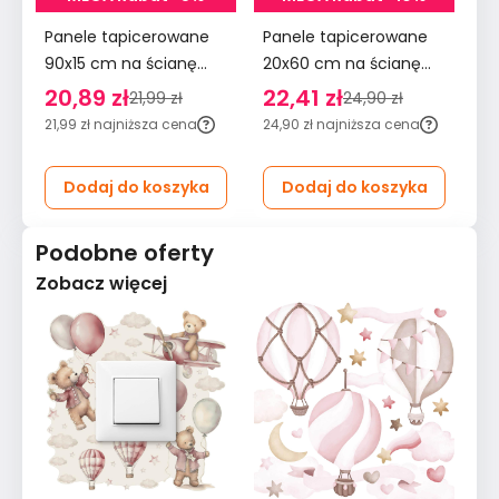
Panele tapicerowane
Panele tapicerowane
Pa
90x15 cm na ścianę
20x60 cm na ścianę
90
wezgłowie miętowy
płotek wezgłowie
śc
20,89 zł
22,41 zł
2
21,99 zł
24,90 zł
kremowy
m
21,99 zł
najniższa cena
24,90 zł
najniższa cena
29
Dodaj do koszyka
Dodaj do koszyka
Podobne oferty
Zobacz więcej