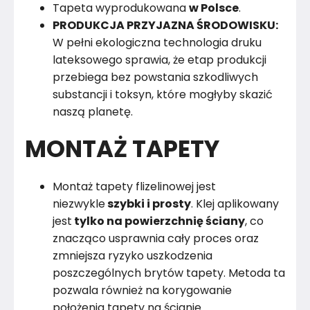
Tapeta wyprodukowana
w Polsce
.
PRODUKCJA PRZYJAZNA ŚRODOWISKU:
W pełni ekologiczna technologia druku
lateksowego sprawia, że etap produkcji
przebiega bez powstania szkodliwych
substancji i toksyn, które mogłyby skazić
naszą planetę.
MONTAŻ TAPETY
Montaż tapety flizelinowej jest
niezwykle
szybki i prosty
. Klej aplikowany
jest
tylko na powierzchnię ściany
, co
znacząco usprawnia cały proces oraz
zmniejsza ryzyko uszkodzenia
poszczególnych brytów tapety. Metoda ta
pozwala również na korygowanie
położenia tapety na ścianie.