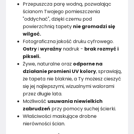
Przepuszcza parę wodną, pozwalając
ścianom Twojego pomieszczenia
"oddychać", dzięki czemu pod
powierzchnią tapety
nie gromadzi się
wilgoć.
Fotograficzna jakość druku cyfrowego.
Ostry
i
wyraźny
nadruk -
brak rozmyć i
pikseli.
Żywe, naturalne oraz
odporne na
działanie promieni UV kolory
, sprawiają,
że tapeta nie blaknie, a Ty możesz cieszyć
się jej najlepszymi, wizualnymi walorami
przez długie lata.
Możliwość
usuwania niewielkich
zabrudzeń
przy pomocy suchej ścierki.
Właściwości maskujące drobne
nierówności ścian.