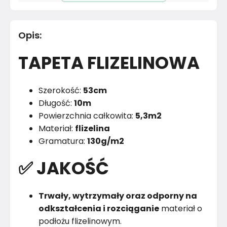
Pomieszczenie
Pokój dziecka
Opis
:
Materiał
Papier
TAPETA FLIZELINOWA
Kolor
Wielobarwne
Marka
Muralo
Szerokość:
53cm
Długość:
10m
Montaż
Złożony
Powierzchnia całkowita:
5,3m2
Materiał:
flizelina
Rok produkcji
2024
Gramatura:
130g/m2
✅ JAKOŚĆ
Trwały, wytrzymały oraz odporny na
odkształcenia i rozciąganie
materiał o
podłożu flizelinowym.