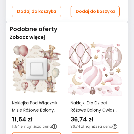
Dodaj do koszyka
Dodaj do koszyka
Podobne oferty
Zobacz więcej
Naklejka Pod Włącznik
Naklejki Dla Dzieci
Na
Misie Różowe Balony
Różowe Balony Gwiazdy
Ró
Chmurki 20x20
60x30 Serduszka Styl
12
11,54 zł
36,74 zł
6
Gwiazdki Boho Dla
ZESTAW
Z
11,54 zł
najniższa cena
36,74 zł
najniższa cena
62
Dzieci