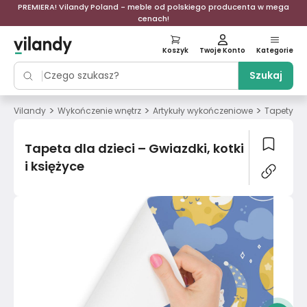
PREMIERA! Vilandy Poland - meble od polskiego producenta w mega
cenach!
Koszyk
Twoje Konto
Kategorie
Szukaj
>
>
>
>
Vilandy
Wykończenie wnętrz
Artykuły wykończeniowe
Tapety
Tapeta dla dzieci – Gwiazdki, kotki
i księżyce