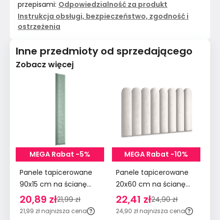
przepisami:
Odpowiedzialność za produkt
Instrukcja obsługi, bezpieczeństwo, zgodność i
ostrzeżenia
Inne przedmioty od sprzedającego
Zobacz więcej
MEGA Rabat -5%
MEGA Rabat -10%
Panele tapicerowane
Panele tapicerowane
Pa
90x15 cm na ścianę
20x60 cm na ścianę
90
wezgłowie miętowy
płotek wezgłowie
śc
20,89 zł
22,41 zł
2
21,99 zł
24,90 zł
kremowy
m
21,99 zł
najniższa cena
24,90 zł
najniższa cena
29