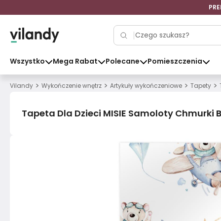
PRE
Wszystko
Mega Rabat
Polecane
Pomieszczenia
>
>
>
>
Vilandy
Wykończenie wnętrz
Artykuły wykończeniowe
Tapety
Tapeta Dla Dzieci MISIE Samoloty Chmurki B