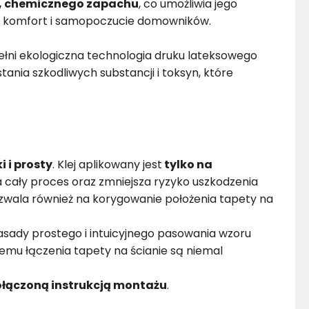
, chemicznego zapachu
, co umożliwia jego
 komfort i samopoczucie domowników.
łni ekologiczna technologia druku lateksowego
ania szkodliwych substancji i toksyn, które
i i prosty
. Klej aplikowany jest
tylko na
 cały proces oraz zmniejsza ryzyko uszkodzenia
wala również na korygowanie położenia tapety na
sady prostego i intuicyjnego pasowania wzoru
emu łączenia tapety na ścianie są niemal
łączoną instrukcją montażu
.