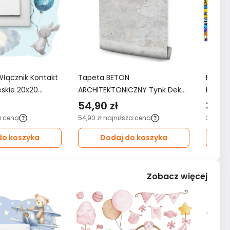
Włącznik Kontakt
Tapeta BETON
Fotota
ieskie 20x20
ARCHITEKTONICZNY Tynk Dekor
KOMIKS
oju Dziecka
Ścienny Do Salonu 3D Wzór
3D do 
54,90 zł
349,
Nowoczesny
a cena
54,90 zł
najniższa cena
349,99 
do koszyka
Dodaj do koszyka
Zobacz więcej