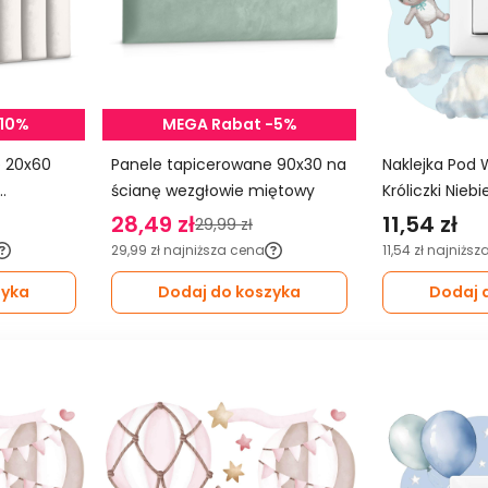
-10%
MEGA Rabat -5%
0
Panele tapicerowane 90x30 na
Naklejka Pod 
ścianę wezgłowie miętowy
Króliczki Nieb
Balony Do Pok
28,49 zł
11,54 zł
29,99 zł
29,99 zł
najniższa cena
11,54 zł
najniższ
zyka
Dodaj do koszyka
Dodaj 