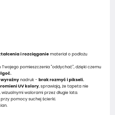
tałcenia i rozciąganie
materiał o podłożu
 Twojego pomieszczenia "oddychać", dzięki czemu
ilgoć.
i
wyraźny
nadruk -
brak rozmyć i pikseli.
romieni UV kolory
, sprawiają, że tapeta nie
i, wizualnymi walorami przez długie lata.
przy pomocy suchej ścierki.
ian.