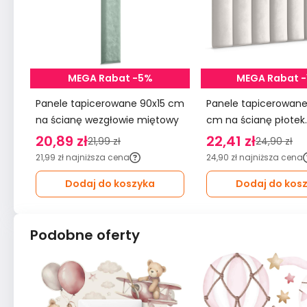
MEGA Rabat -5%
MEGA Rabat 
Panele tapicerowane 90x15 cm
Panele tapicerowane 20x6
na ścianę wezgłowie miętowy
cm na ścianę płotek
wezgłowie kremowy
20,89 zł
22,41 zł
21,99 zł
24,90 zł
21,99 zł
najniższa cena
24,90 zł
najniższa cena
Dodaj do koszyka
Dodaj do kos
Podobne oferty