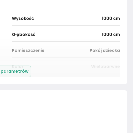
Wysokość
1000
cm
Głębokość
1000
cm
Pomieszczenie
Pokój dziecka
Kolor
Wielobarwne
j parametrów
Montaż
Złożony