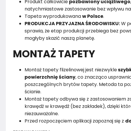
Produkt całkowicie
pozbawiony uciążliwego
natychmiastowe zastosowanie bez wpływu na
Tapeta wyprodukowana
w Polsce
.
PRODUKCJA PRZYJAZNA ŚRODOWISKU:
W pe
sprawia, że etap produkcji przebiega bez powst
mogłyby skazić naszą planetę.
MONTAŻ TAPETY
Montaż tapety flizelinowej jest niezwykle
szybk
powierzchnię ściany
, co znacząco usprawnia
poszczególnych brytów tapety. Metoda ta poz
ścianie.
Montaż tapety odbywa się z zastosowaniem za
krawędź w krawędź (bez zakładek), dzięki któr
niezauważalne.
Przed rozpoczęciem aplikacji zapoznaj się z
do