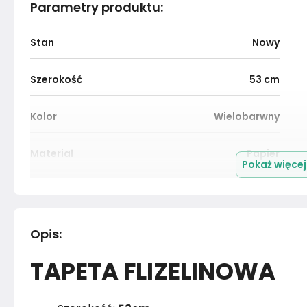
Parametry produktu
:
Stan
Nowy
Szerokość
53
cm
Kolor
Wielobarwny
Materiał
Papier
Pokaż więce
Marka
Muralo
Rok produkcji
2024
Opis
:
TAPETA FLIZELINOWA