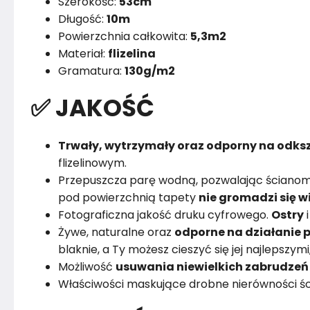
Szerokość:
53cm
Długość:
10m
Powierzchnia całkowita:
5,3m2
Materiał:
flizelina
Gramatura:
130g/m2
✅ JAKOŚĆ
Trwały, wytrzymały oraz odporny na odksz
flizelinowym.
Przepuszcza parę wodną, pozwalając ścianom
pod powierzchnią tapety
nie gromadzi się w
Fotograficzna jakość druku cyfrowego.
Ostry
Żywe, naturalne oraz
odporne na działanie p
blaknie, a Ty możesz cieszyć się jej najlepszym
Możliwość
usuwania niewielkich zabrudzeń
Właściwości maskujące drobne nierówności śc