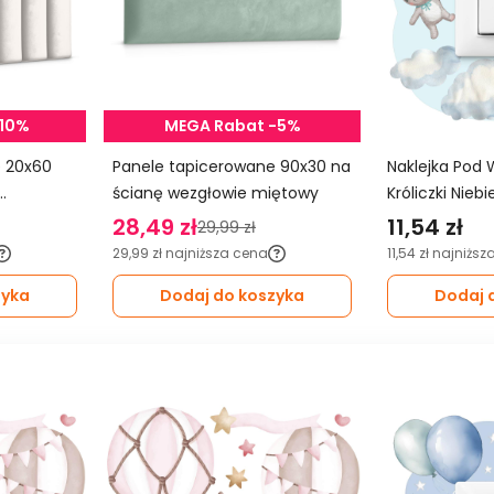
-10%
MEGA Rabat -5%
0
Panele tapicerowane 90x30 na
Naklejka Pod 
ścianę wezgłowie miętowy
Króliczki Nieb
Balony Do Pok
28,49 zł
11,54 zł
29,99 zł
29,99 zł
najniższa cena
11,54 zł
najniższ
zyka
Dodaj do koszyka
Dodaj 