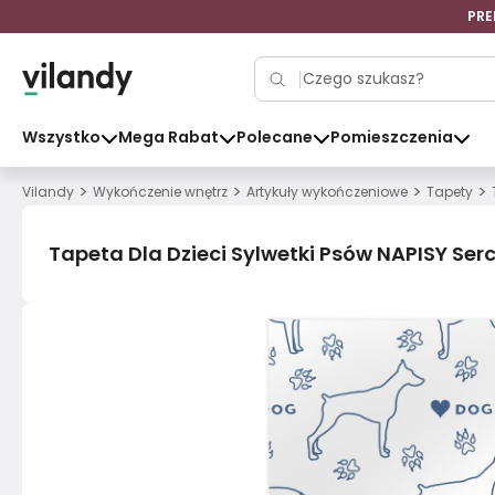
PRE
Wszystko
Mega Rabat
Polecane
Pomieszczenia
>
>
>
>
Vilandy
Wykończenie wnętrz
Artykuły wykończeniowe
Tapety
Tapeta Dla Dzieci Sylwetki Psów NAPISY Ser