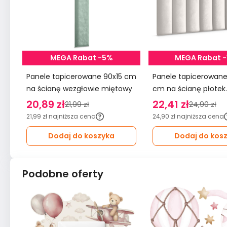
MEGA Rabat -5%
MEGA Rabat 
Panele tapicerowane 90x15 cm
Panele tapicerowane 20x6
na ścianę wezgłowie miętowy
cm na ścianę płotek
wezgłowie kremowy
20,89 zł
22,41 zł
21,99 zł
24,90 zł
21,99 zł
najniższa cena
24,90 zł
najniższa cena
Dodaj do koszyka
Dodaj do kos
Podobne oferty