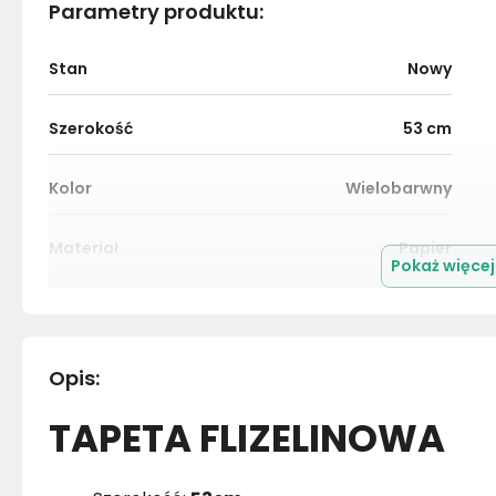
Parametry produktu
:
Stan
Nowy
Szerokość
53
cm
Kolor
Wielobarwny
Materiał
Papier
Pokaż więce
Marka
Muralo
Rok produkcji
2024
Opis
:
TAPETA FLIZELINOWA