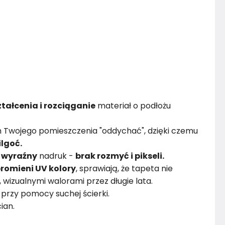
tałcenia i rozciąganie
materiał o podłożu
 Twojego pomieszczenia "oddychać", dzięki czemu
ilgoć.
i
wyraźny
nadruk -
brak rozmyć i pikseli.
romieni UV kolory
, sprawiają, że tapeta nie
i, wizualnymi walorami przez długie lata.
przy pomocy suchej ścierki.
ian.