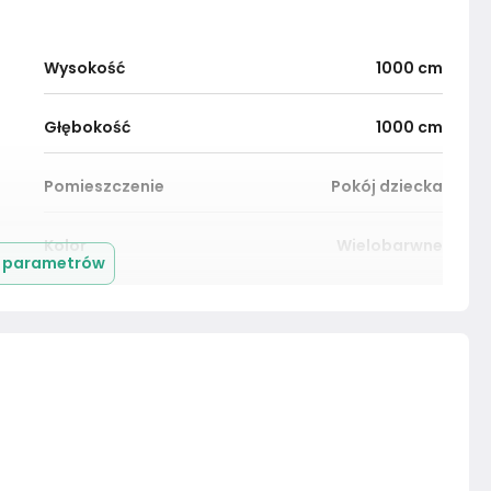
Wysokość
1000
cm
Głębokość
1000
cm
Pomieszczenie
Pokój dziecka
Kolor
Wielobarwne
j parametrów
Montaż
Złożony