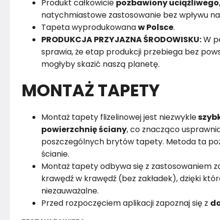
Produkt całkowicie
pozbawiony uciążliwego
natychmiastowe zastosowanie bez wpływu na
Tapeta wyprodukowana
w Polsce
.
PRODUKCJA PRZYJAZNA ŚRODOWISKU:
W pe
sprawia, że etap produkcji przebiega bez powst
mogłyby skazić naszą planetę.
MONTAŻ TAPETY
Montaż tapety flizelinowej jest niezwykle
szybk
powierzchnię ściany
, co znacząco usprawnia
poszczególnych brytów tapety. Metoda ta poz
ścianie.
Montaż tapety odbywa się z zastosowaniem za
krawędź w krawędź (bez zakładek), dzięki któr
niezauważalne.
Przed rozpoczęciem aplikacji zapoznaj się z
do