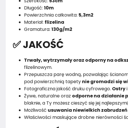
Szerokość:
53cm
Długość:
10m
Powierzchnia całkowita:
5,3m2
Materiał:
flizelina
Gramatura:
130g/m2
✅ JAKOŚĆ
Trwały, wytrzymały oraz odporny na odksz
flizelinowym.
Przepuszcza parę wodną, pozwalając ścianom
pod powierzchnią tapety
nie gromadzi się w
Fotograficzna jakość druku cyfrowego.
Ostry
Żywe, naturalne oraz
odporne na działanie p
blaknie, a Ty możesz cieszyć się jej najlepszym
Możliwość
usuwania niewielkich zabrudzeń
Właściwości maskujące drobne nierówności śc