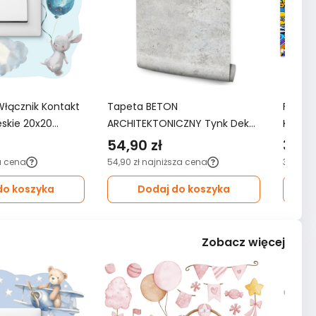
Włącznik Kontakt
Tapeta BETON
Fotota
ieskie 20x20
ARCHITEKTONICZNY Tynk Dekor
KOMIKS
oju Dziecka
Ścienny Do Salonu 3D Wzór
3D do 
54,90 zł
349,
Nowoczesny
a cena
54,90 zł
najniższa cena
349,99 
do koszyka
Dodaj do koszyka
Zobacz więcej