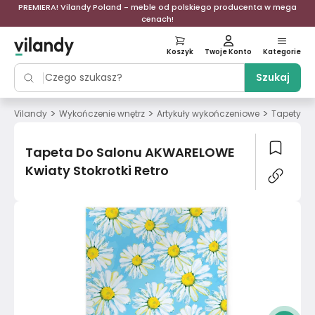
PREMIERA! Vilandy Poland - meble od polskiego producenta w mega
cenach!
Koszyk
Twoje Konto
Kategorie
Szukaj
>
>
>
>
Vilandy
Wykończenie wnętrz
Artykuły wykończeniowe
Tapety
Tapeta Do Salonu AKWARELOWE
Kwiaty Stokrotki Retro