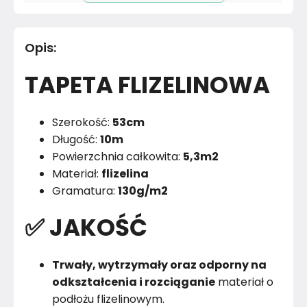
Pomieszczenie
Sypialnia
Opis
:
Materiał
Papier
TAPETA FLIZELINOWA
Kolor
Błękity granaty
Marka
Muralo
Szerokość:
53cm
Długość:
10m
Montaż
Złożony
Powierzchnia całkowita:
5,3m2
Materiał:
flizelina
Rok produkcji
2024
Gramatura:
130g/m2
✅ JAKOŚĆ
Trwały, wytrzymały oraz odporny na
odkształcenia i rozciąganie
materiał o
podłożu flizelinowym.