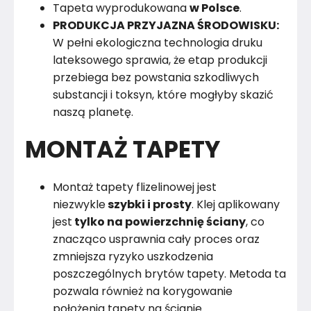
Tapeta wyprodukowana
w Polsce
.
PRODUKCJA PRZYJAZNA ŚRODOWISKU:
W pełni ekologiczna technologia druku
lateksowego sprawia, że etap produkcji
przebiega bez powstania szkodliwych
substancji i toksyn, które mogłyby skazić
naszą planetę.
MONTAŻ TAPETY
Montaż tapety flizelinowej jest
niezwykle
szybki i prosty
. Klej aplikowany
jest
tylko na powierzchnię ściany
, co
znacząco usprawnia cały proces oraz
zmniejsza ryzyko uszkodzenia
poszczególnych brytów tapety. Metoda ta
pozwala również na korygowanie
położenia tapety na ścianie.