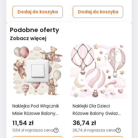
Dodaj do koszyka
Dodaj do koszyka
Podobne oferty
Zobacz więcej
Naklejka Pod Włącznik
Naklejki Dla Dzieci
Na
Misie Różowe Balony
Różowe Balony Gwiazdy
Ró
Chmurki 20x20
60x30 Serduszka Styl
12
11,54 zł
36,74 zł
6
Gwiazdki Boho Dla
ZESTAW
Z
11,54 zł
najniższa cena
36,74 zł
najniższa cena
62
Dzieci