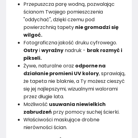
Przepuszcza parę wodną, pozwalając
ścianom Twojego pomieszczenia
"oddychać", dzięki czemu pod
powierzchnią tapety
nie gromadzi się
wilgoć.
Fotograficzna jakość druku cyfrowego.
Ostry
i
wyraźny
nadruk -
brak rozmyć i
pikseli.
Żywe, naturalne oraz
odporne na
działanie promieni UV kolory
, sprawiają,
że tapeta nie blaknie, a Ty możesz cieszyć
się jej najlepszymi, wizualnymi walorami
przez długie lata.
Możliwość
usuwania niewielkich
zabrudzeń
przy pomocy suchej ścierki.
Właściwości maskujące drobne
nierówności ścian.