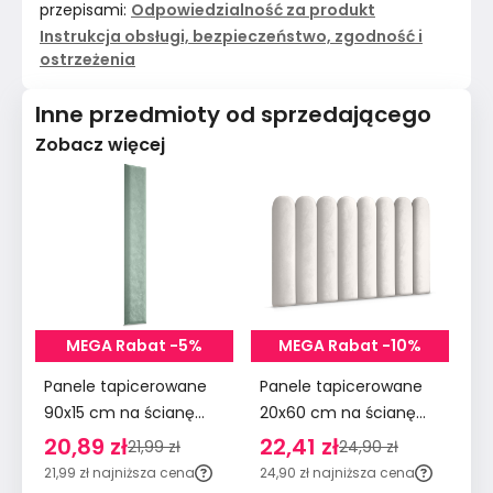
przepisami:
Odpowiedzialność za produkt
Instrukcja obsługi, bezpieczeństwo, zgodność i
ostrzeżenia
Inne przedmioty od sprzedającego
Zobacz więcej
MEGA Rabat -5%
MEGA Rabat -10%
Panele tapicerowane
Panele tapicerowane
Pa
90x15 cm na ścianę
20x60 cm na ścianę
90
wezgłowie miętowy
płotek wezgłowie
śc
20,89 zł
22,41 zł
2
21,99 zł
24,90 zł
kremowy
m
21,99 zł
najniższa cena
24,90 zł
najniższa cena
29