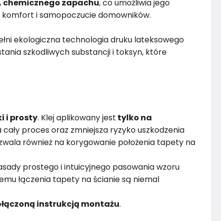
, chemicznego zapachu
, co umożliwia jego
 komfort i samopoczucie domowników.
łni ekologiczna technologia druku lateksowego
ania szkodliwych substancji i toksyn, które
i i prosty
. Klej aplikowany jest
tylko na
 cały proces oraz zmniejsza ryzyko uszkodzenia
wala również na korygowanie położenia tapety na
sady prostego i intuicyjnego pasowania wzoru
emu łączenia tapety na ścianie są niemal
łączoną instrukcją montażu
.