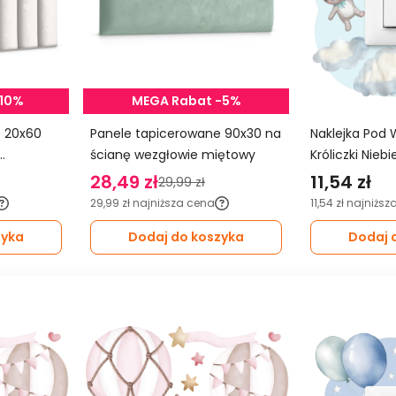
-10%
MEGA Rabat -5%
0
Panele tapicerowane 90x30 na
Naklejka Pod 
ścianę wezgłowie miętowy
Króliczki Nieb
Balony Do Pok
28,49 zł
11,54 zł
29,99 zł
29,99 zł
najniższa cena
11,54 zł
najniższ
zyka
Dodaj do koszyka
Dodaj 