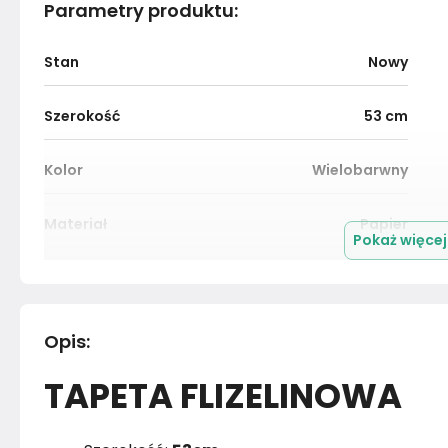
Parametry produktu
:
Stan
Nowy
Szerokość
53
cm
Kolor
Wielobarwny
Materiał
Papier
Pokaż więce
Marka
Muralo
Rok produkcji
2024
Opis
:
TAPETA FLIZELINOWA