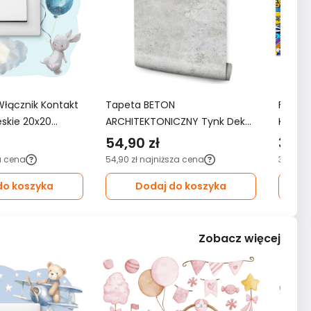
Włącznik Kontakt
Tapeta BETON
Fotota
ieskie 20x20
ARCHITEKTONICZNY Tynk Dekor
KOMIKS
oju Dziecka
Ścienny Do Salonu 3D Wzór
3D do 
54,90 zł
349,
Nowoczesny
a cena
54,90 zł
najniższa cena
349,99 
do koszyka
Dodaj do koszyka
Zobacz więcej