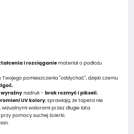
tałcenia i rozciąganie
materiał o podłożu
 Twojego pomieszczenia "oddychać", dzięki czemu
ilgoć.
i
wyraźny
nadruk -
brak rozmyć i pikseli.
romieni UV kolory
, sprawiają, że tapeta nie
i, wizualnymi walorami przez długie lata.
przy pomocy suchej ścierki.
ian.