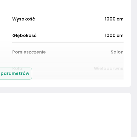
Wysokość
1000
cm
Głębokość
1000
cm
Pomieszczenie
Salon
Kolor
Wielobarwne
j parametrów
Montaż
Złożony