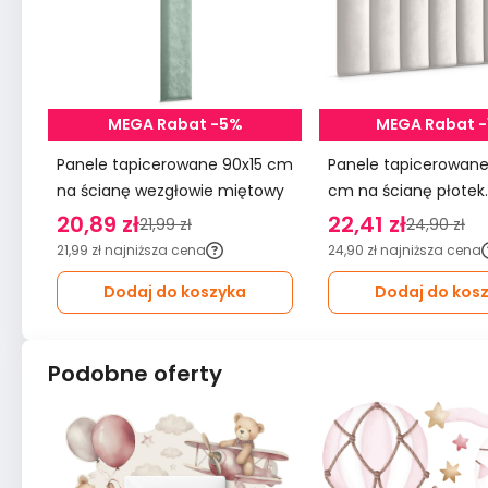
MEGA Rabat -5%
MEGA Rabat 
Panele tapicerowane 90x15 cm
Panele tapicerowane 20x6
na ścianę wezgłowie miętowy
cm na ścianę płotek
wezgłowie kremowy
20,89 zł
22,41 zł
21,99 zł
24,90 zł
21,99 zł
najniższa cena
24,90 zł
najniższa cena
Dodaj do koszyka
Dodaj do kos
Podobne oferty