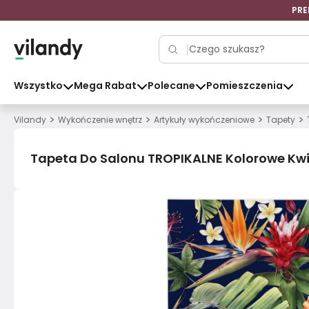
PRE
Wszystko
Mega Rabat
Polecane
Pomieszczenia
>
>
>
>
Vilandy
Wykończenie wnętrz
Artykuły wykończeniowe
Tapety
Tapeta Do Salonu TROPIKALNE Kolorowe Kwia