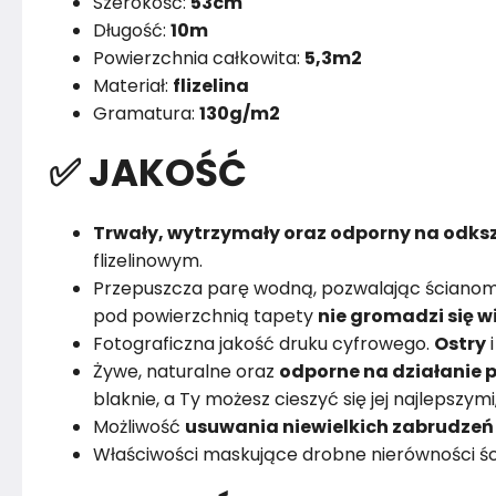
Szerokość:
53cm
Długość:
10m
Powierzchnia całkowita:
5,3m2
Materiał:
flizelina
Gramatura:
130g/m2
✅ JAKOŚĆ
Trwały, wytrzymały oraz odporny na odksz
flizelinowym.
Przepuszcza parę wodną, pozwalając ścianom
pod powierzchnią tapety
nie gromadzi się w
Fotograficzna jakość druku cyfrowego.
Ostry
Żywe, naturalne oraz
odporne na działanie p
blaknie, a Ty możesz cieszyć się jej najlepszym
Możliwość
usuwania niewielkich zabrudzeń
Właściwości maskujące drobne nierówności śc