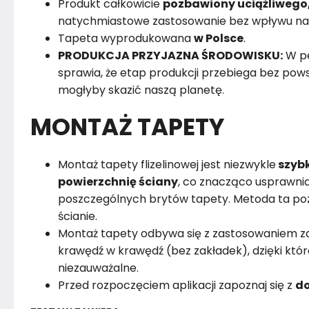
Produkt całkowicie
pozbawiony uciążliwego
natychmiastowe zastosowanie bez wpływu na
Tapeta wyprodukowana
w Polsce
.
PRODUKCJA PRZYJAZNA ŚRODOWISKU:
W pe
sprawia, że etap produkcji przebiega bez powst
mogłyby skazić naszą planetę.
MONTAŻ TAPETY
Montaż tapety flizelinowej jest niezwykle
szybk
powierzchnię ściany
, co znacząco usprawnia
poszczególnych brytów tapety. Metoda ta poz
ścianie.
Montaż tapety odbywa się z zastosowaniem za
krawędź w krawędź (bez zakładek), dzięki któr
niezauważalne.
Przed rozpoczęciem aplikacji zapoznaj się z
do