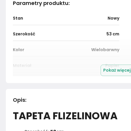
Parametry produktu
:
Stan
Nowy
Szerokość
53
cm
Kolor
Wielobarwny
Materiał
Papier
Pokaż więce
Marka
Muralo
Rok produkcji
2024
Opis
:
TAPETA FLIZELINOWA