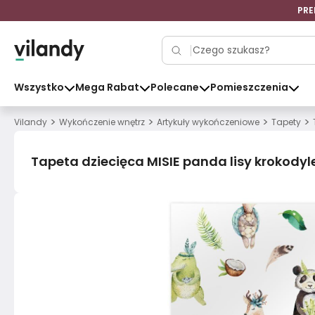
PRE
Wszystko
Mega Rabat
Polecane
Pomieszczenia
>
>
>
>
Vilandy
Wykończenie wnętrz
Artykuły wykończeniowe
Tapety
Tapeta dziecięca MISIE panda lisy krokodyle