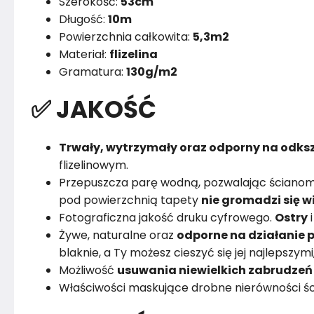
Szerokość:
53cm
Długość:
10m
Powierzchnia całkowita:
5,3m2
Materiał:
flizelina
Gramatura:
130g/m2
✅ JAKOŚĆ
Trwały, wytrzymały oraz odporny na odksz
flizelinowym.
Przepuszcza parę wodną, pozwalając ścianom
pod powierzchnią tapety
nie gromadzi się w
Fotograficzna jakość druku cyfrowego.
Ostry
Żywe, naturalne oraz
odporne na działanie p
blaknie, a Ty możesz cieszyć się jej najlepszym
Możliwość
usuwania niewielkich zabrudzeń
Właściwości maskujące drobne nierówności śc