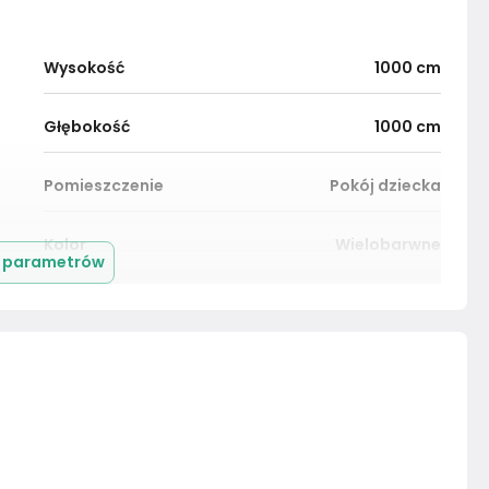
Wysokość
1000
cm
Głębokość
1000
cm
Pomieszczenie
Pokój dziecka
Kolor
Wielobarwne
j parametrów
Montaż
Złożony