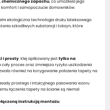
, chemicznego zapachu
, co umożliwia jego
 komfort i samopoczucie domowników.
łni ekologiczna technologia druku lateksowego
ania szkodliwych substancji i toksyn, które
i i prosty
. Klej aplikowany jest
tylko na
 cały proces oraz zmniejsza ryzyko uszkodzenia
wala również na korygowanie położenia tapety na
sady prostego i intuicyjnego pasowania wzoru
emu łączenia tapety na ścianie są niemal
łączoną instrukcją montażu
.