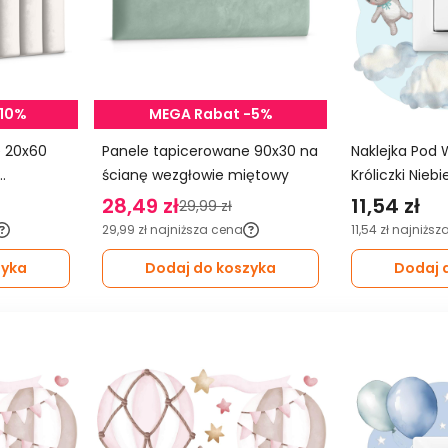
-10%
MEGA Rabat -5%
0
Panele tapicerowane 90x30 na
Naklejka Pod 
ścianę wezgłowie miętowy
Króliczki Nieb
Balony Do Pok
28,49 zł
11,54 zł
29,99 zł
29,99 zł
najniższa cena
11,54 zł
najniższ
zyka
Dodaj do koszyka
Dodaj 