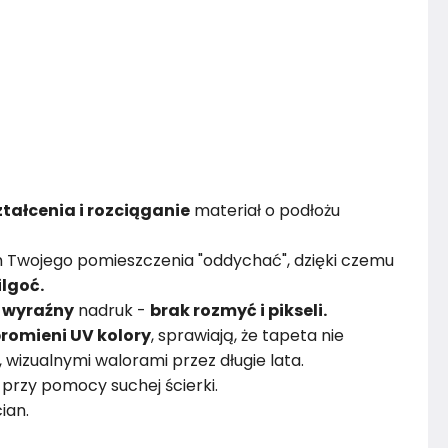
tałcenia i rozciąganie
materiał o podłożu
 Twojego pomieszczenia "oddychać", dzięki czemu
ilgoć.
i
wyraźny
nadruk -
brak rozmyć i pikseli.
romieni UV kolory
, sprawiają, że tapeta nie
i, wizualnymi walorami przez długie lata.
przy pomocy suchej ścierki.
ian.