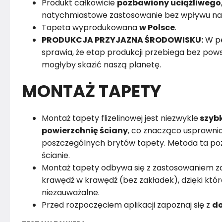
Produkt całkowicie
pozbawiony uciążliwego
natychmiastowe zastosowanie bez wpływu na
Tapeta wyprodukowana
w Polsce
.
PRODUKCJA PRZYJAZNA ŚRODOWISKU:
W pe
sprawia, że etap produkcji przebiega bez powst
mogłyby skazić naszą planetę.
MONTAŻ TAPETY
Montaż tapety flizelinowej jest niezwykle
szybk
powierzchnię ściany
, co znacząco usprawnia
poszczególnych brytów tapety. Metoda ta poz
ścianie.
Montaż tapety odbywa się z zastosowaniem za
krawędź w krawędź (bez zakładek), dzięki któr
niezauważalne.
Przed rozpoczęciem aplikacji zapoznaj się z
do