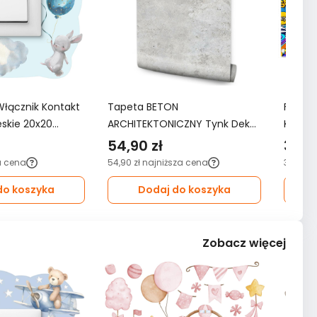
Włącznik Kontakt
Tapeta BETON
Fotota
ieskie 20x20
ARCHITEKTONICZNY Tynk Dekor
KOMIKS
oju Dziecka
Ścienny Do Salonu 3D Wzór
3D do 
54,90 zł
349,
Nowoczesny
a cena
54,90 zł
najniższa cena
349,99 
do koszyka
Dodaj do koszyka
Zobacz więcej