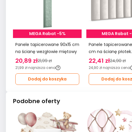
MEGA Rabat -5%
MEGA Rabat 
Panele tapicerowane 90x15 cm
Panele tapicerowane 20x6
na ścianę wezgłowie miętowy
cm na ścianę płotek
wezgłowie kremowy
20,89 zł
22,41 zł
21,99 zł
24,90 zł
21,99 zł
najniższa cena
24,90 zł
najniższa cena
Dodaj do koszyka
Dodaj do kos
Podobne oferty