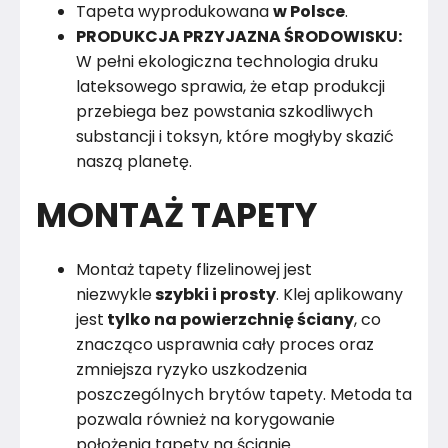
Tapeta wyprodukowana
w Polsce
.
PRODUKCJA PRZYJAZNA ŚRODOWISKU:
W pełni ekologiczna technologia druku
lateksowego sprawia, że etap produkcji
przebiega bez powstania szkodliwych
substancji i toksyn, które mogłyby skazić
naszą planetę.
MONTAŻ TAPETY
Montaż tapety flizelinowej jest
niezwykle
szybki i prosty
. Klej aplikowany
jest
tylko na powierzchnię ściany
, co
znacząco usprawnia cały proces oraz
zmniejsza ryzyko uszkodzenia
poszczególnych brytów tapety. Metoda ta
pozwala również na korygowanie
położenia tapety na ścianie.