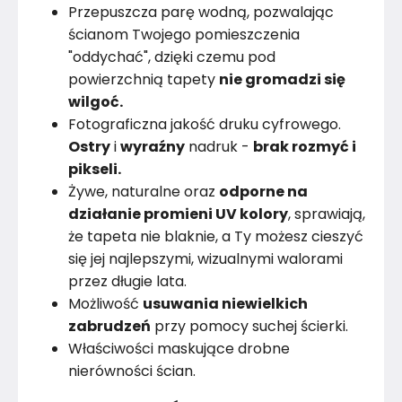
Przepuszcza parę wodną, pozwalając
ścianom Twojego pomieszczenia
"oddychać", dzięki czemu pod
powierzchnią tapety
nie gromadzi się
wilgoć.
Fotograficzna jakość druku cyfrowego.
Ostry
i
wyraźny
nadruk -
brak rozmyć i
pikseli.
Żywe, naturalne oraz
odporne na
działanie promieni UV kolory
, sprawiają,
że tapeta nie blaknie, a Ty możesz cieszyć
się jej najlepszymi, wizualnymi walorami
przez długie lata.
Możliwość
usuwania niewielkich
zabrudzeń
przy pomocy suchej ścierki.
Właściwości maskujące drobne
nierówności ścian.