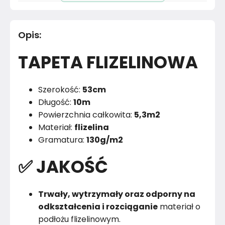
Pomieszczenie
Salon
Opis
:
Materiał
Papier
TAPETA FLIZELINOWA
Kolor
Błękity granaty
Marka
Muralo
Szerokość:
53cm
Długość:
10m
Montaż
Złożony
Powierzchnia całkowita:
5,3m2
Materiał:
flizelina
Rok produkcji
2024
Gramatura:
130g/m2
✅ JAKOŚĆ
Trwały, wytrzymały oraz odporny na
odkształcenia i rozciąganie
materiał o
podłożu flizelinowym.