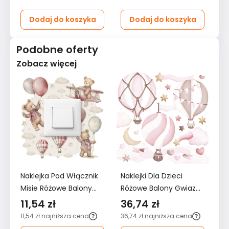
Dodaj do koszyka
Dodaj do koszyka
Podobne oferty
Zobacz więcej
Naklejka Pod Włącznik
Naklejki Dla Dzieci
Na
Misie Różowe Balony
Różowe Balony Gwiazdy
Ró
Chmurki 20x20
60x30 Serduszka Styl
12
11,54 zł
36,74 zł
6
Gwiazdki Boho Dla
ZESTAW
Z
11,54 zł
najniższa cena
36,74 zł
najniższa cena
62
Dzieci