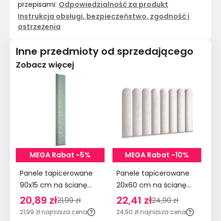
przepisami:
Odpowiedzialność za produkt
Instrukcja obsługi, bezpieczeństwo, zgodność i
ostrzeżenia
Inne przedmioty od sprzedającego
Zobacz więcej
MEGA Rabat -5%
MEGA Rabat -10%
Panele tapicerowane
Panele tapicerowane
Pa
90x15 cm na ścianę
20x60 cm na ścianę
90
wezgłowie miętowy
płotek wezgłowie
śc
20,89 zł
22,41 zł
2
21,99 zł
24,90 zł
kremowy
m
21,99 zł
najniższa cena
24,90 zł
najniższa cena
29