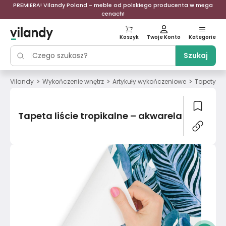
PREMIERA! Vilandy Poland - meble od polskiego producenta w mega
cenach!
Koszyk
Twoje Konto
Kategorie
Szukaj
>
>
>
>
Vilandy
Wykończenie wnętrz
Artykuły wykończeniowe
Tapety
Tapeta liście tropikalne – akwarela