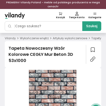
PREMIERA! Vilandy Poland - meble od polskiego producenta w mega
cenach!
Koszyk
Twoje Konto
Kategorie
Szukaj
>
>
>
>
Vilandy
Wykończenie wnętrz
Artykuły wykończeniowe
Tapety
Tapeta Nowoczesny Wzór
Kolorowe CEGŁY Mur Beton 3D
53x1000