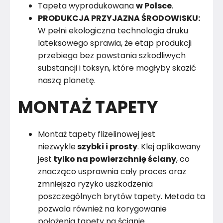
Tapeta wyprodukowana
w Polsce
.
PRODUKCJA PRZYJAZNA ŚRODOWISKU:
W pełni ekologiczna technologia druku
lateksowego sprawia, że etap produkcji
przebiega bez powstania szkodliwych
substancji i toksyn, które mogłyby skazić
naszą planetę.
MONTAŻ TAPETY
Montaż tapety flizelinowej jest
niezwykle
szybki i prosty
. Klej aplikowany
jest
tylko na powierzchnię ściany
, co
znacząco usprawnia cały proces oraz
zmniejsza ryzyko uszkodzenia
poszczególnych brytów tapety. Metoda ta
pozwala również na korygowanie
położenia tapety na ścianie.