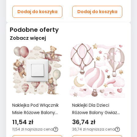
Dodaj do koszyka
Dodaj do koszyka
Podobne oferty
Zobacz więcej
Naklejka Pod Włącznik
Naklejki Dla Dzieci
Na
Misie Różowe Balony
Różowe Balony Gwiazdy
Ró
Chmurki 20x20
60x30 Serduszka Styl
12
11,54 zł
36,74 zł
6
Gwiazdki Boho Dla
ZESTAW
Z
11,54 zł
najniższa cena
36,74 zł
najniższa cena
62
Dzieci