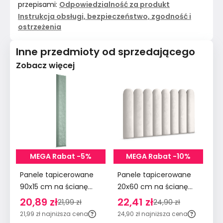
przepisami:
Odpowiedzialność za produkt
Instrukcja obsługi, bezpieczeństwo, zgodność i
ostrzeżenia
Inne przedmioty od sprzedającego
Zobacz więcej
MEGA Rabat -5%
MEGA Rabat -10%
Panele tapicerowane
Panele tapicerowane
Pa
90x15 cm na ścianę
20x60 cm na ścianę
90
wezgłowie miętowy
płotek wezgłowie
śc
20,89 zł
22,41 zł
2
21,99 zł
24,90 zł
kremowy
m
21,99 zł
najniższa cena
24,90 zł
najniższa cena
29