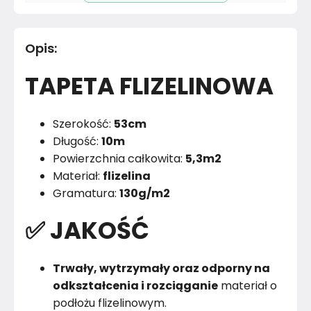
Pomieszczenie
Jadalnia
Opis
:
Materiał
Papier
TAPETA FLIZELINOWA
Kolor
Róż i fiolet
Marka
Muralo
Szerokość:
53cm
Długość:
10m
Montaż
Złożony
Powierzchnia całkowita:
5,3m2
Materiał:
flizelina
Rok produkcji
2024
Gramatura:
130g/m2
✅ JAKOŚĆ
Trwały, wytrzymały oraz odporny na
odkształcenia i rozciąganie
materiał o
podłożu flizelinowym.