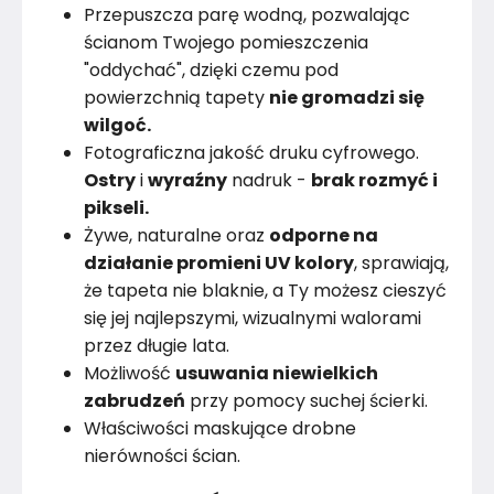
Przepuszcza parę wodną, pozwalając
ścianom Twojego pomieszczenia
"oddychać", dzięki czemu pod
powierzchnią tapety
nie gromadzi się
wilgoć.
Fotograficzna jakość druku cyfrowego.
Ostry
i
wyraźny
nadruk -
brak rozmyć i
pikseli.
Żywe, naturalne oraz
odporne na
działanie promieni UV kolory
, sprawiają,
że tapeta nie blaknie, a Ty możesz cieszyć
się jej najlepszymi, wizualnymi walorami
przez długie lata.
Możliwość
usuwania niewielkich
zabrudzeń
przy pomocy suchej ścierki.
Właściwości maskujące drobne
nierówności ścian.