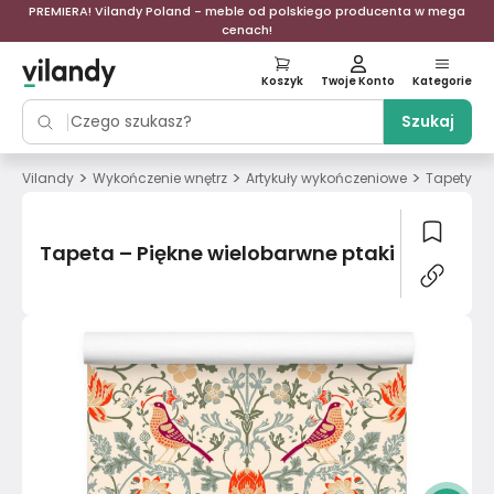
PREMIERA! Vilandy Poland - meble od polskiego producenta w mega
cenach!
Koszyk
Twoje Konto
Kategorie
Szukaj
>
>
>
>
Vilandy
Wykończenie wnętrz
Artykuły wykończeniowe
Tapety
Tapeta – Piękne wielobarwne ptaki