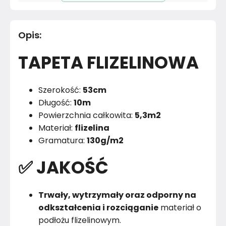
Pomieszczenie
Sypialnia
Opis
:
Materiał
Papier
TAPETA FLIZELINOWA
Kolor
Wielobarwne
Marka
Muralo
Szerokość:
53cm
Długość:
10m
Montaż
Złożony
Powierzchnia całkowita:
5,3m2
Materiał:
flizelina
Rok produkcji
2024
Gramatura:
130g/m2
✅ JAKOŚĆ
Trwały, wytrzymały oraz odporny na
odkształcenia i rozciąganie
materiał o
podłożu flizelinowym.