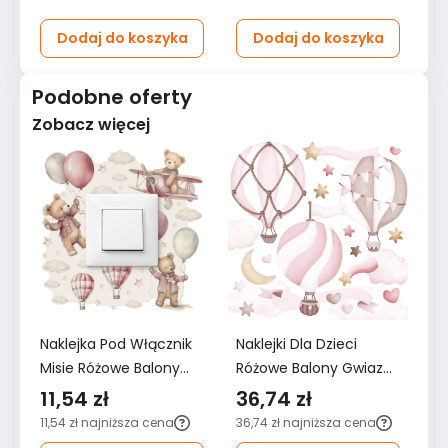
Dodaj do koszyka
Dodaj do koszyka
Podobne oferty
Zobacz więcej
Naklejka Pod Włącznik
Naklejki Dla Dzieci
Na
Misie Różowe Balony
Różowe Balony Gwiazdy
Ró
Chmurki 20x20
60x30 Serduszka Styl
12
11,54 zł
36,74 zł
6
Gwiazdki Boho Dla
ZESTAW
Z
11,54 zł
najniższa cena
36,74 zł
najniższa cena
62
Dzieci