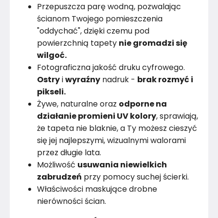
Przepuszcza parę wodną, pozwalając
ścianom Twojego pomieszczenia
"oddychać", dzięki czemu pod
powierzchnią tapety
nie gromadzi się
wilgoć.
Fotograficzna jakość druku cyfrowego.
Ostry
i
wyraźny
nadruk -
brak rozmyć i
pikseli.
Żywe, naturalne oraz
odporne na
działanie promieni UV kolory
, sprawiają,
że tapeta nie blaknie, a Ty możesz cieszyć
się jej najlepszymi, wizualnymi walorami
przez długie lata.
Możliwość
usuwania niewielkich
zabrudzeń
przy pomocy suchej ścierki.
Właściwości maskujące drobne
nierówności ścian.