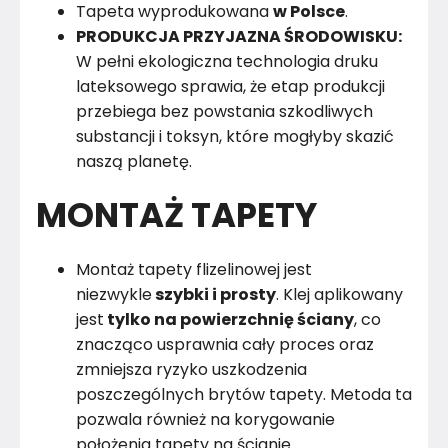
Tapeta wyprodukowana
w Polsce
.
PRODUKCJA PRZYJAZNA ŚRODOWISKU:
W pełni ekologiczna technologia druku
lateksowego sprawia, że etap produkcji
przebiega bez powstania szkodliwych
substancji i toksyn, które mogłyby skazić
naszą planetę.
MONTAŻ TAPETY
Montaż tapety flizelinowej jest
niezwykle
szybki i prosty
. Klej aplikowany
jest
tylko na powierzchnię ściany
, co
znacząco usprawnia cały proces oraz
zmniejsza ryzyko uszkodzenia
poszczególnych brytów tapety. Metoda ta
pozwala również na korygowanie
położenia tapety na ścianie.