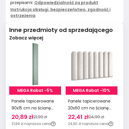
przepisami:
Odpowiedzialność za produkt
Instrukcja obsługi, bezpieczeństwo, zgodność i
ostrzeżenia
Inne przedmioty od sprzedającego
Zobacz więcej
MEGA Rabat -5%
MEGA Rabat -10%
Panele tapicerowane
Panele tapicerowane
Pa
90x15 cm na ścianę
20x60 cm na ścianę
90
wezgłowie miętowy
płotek wezgłowie
śc
20,89 zł
22,41 zł
2
21,99 zł
24,90 zł
kremowy
m
21,99 zł
najniższa cena
24,90 zł
najniższa cena
29