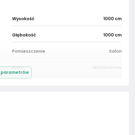
Wysokość
1000
cm
Głębokość
1000
cm
Pomieszczenie
Salon
Kolor
Wielobarwne
j parametrów
Montaż
Złożony