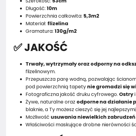
Szerokość:
53cm
Długość:
10m
Powierzchnia całkowita:
5,3m2
Materiał:
flizelina
Gramatura:
130g/m2
✅ JAKOŚĆ
Trwały, wytrzymały oraz odporny na odksz
flizelinowym.
Przepuszcza parę wodną, pozwalając ścianom
pod powierzchnią tapety
nie gromadzi się w
Fotograficzna jakość druku cyfrowego.
Ostry
Żywe, naturalne oraz
odporne na działanie p
blaknie, a Ty możesz cieszyć się jej najlepszym
Możliwość
usuwania niewielkich zabrudzeń
Właściwości maskujące drobne nierówności śc