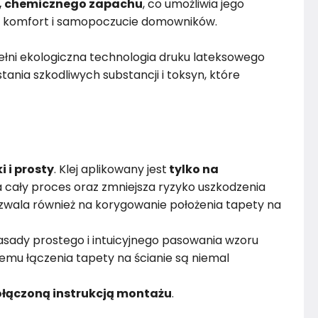
, chemicznego zapachu
, co umożliwia jego
 komfort i samopoczucie domowników.
łni ekologiczna technologia druku lateksowego
ania szkodliwych substancji i toksyn, które
i i prosty
. Klej aplikowany jest
tylko na
 cały proces oraz zmniejsza ryzyko uszkodzenia
wala również na korygowanie położenia tapety na
sady prostego i intuicyjnego pasowania wzoru
emu łączenia tapety na ścianie są niemal
łączoną instrukcją montażu
.