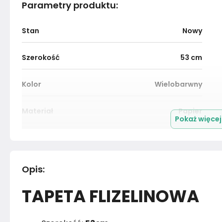
Parametry produktu
:
Stan
Nowy
Szerokość
53
cm
Kolor
Wielobarwny
Materiał
Papier
Pokaż więce
Marka
Muralo
Rok produkcji
2024
Opis
:
TAPETA FLIZELINOWA