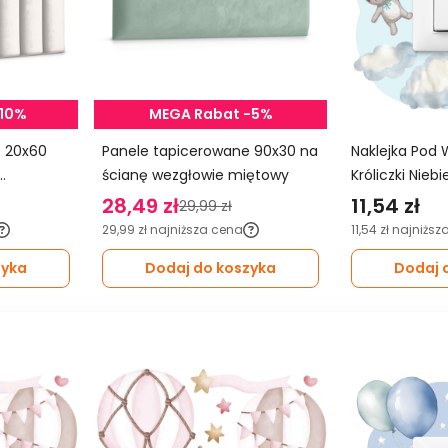
-10%
MEGA Rabat -5%
0
Panele tapicerowane 90x30 na
Naklejka Pod 
ścianę wezgłowie miętowy
Króliczki Nieb
Balony Do Pok
28,49 zł
11,54 zł
29,99 zł
29,99 zł
najniższa cena
11,54 zł
najniższ
zyka
Dodaj do koszyka
Dodaj 