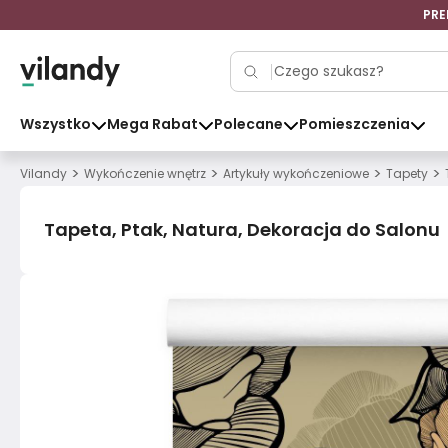
PRE
Wszystko
Mega Rabat
Polecane
Pomieszczenia
>
>
>
>
Vilandy
Wykończenie wnętrz
Artykuły wykończeniowe
Tapety
Tapeta, Ptak, Natura, Dekoracja do Salonu