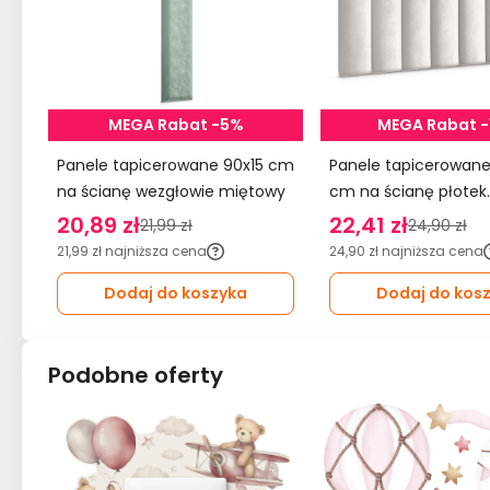
MEGA Rabat -5%
MEGA Rabat 
Panele tapicerowane 90x15 cm
Panele tapicerowane 20x6
na ścianę wezgłowie miętowy
cm na ścianę płotek
wezgłowie kremowy
20,89 zł
22,41 zł
21,99 zł
24,90 zł
21,99 zł
najniższa cena
24,90 zł
najniższa cena
Dodaj do koszyka
Dodaj do kos
Podobne oferty