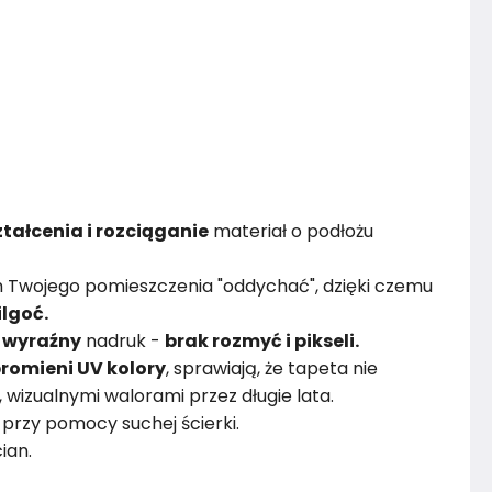
tałcenia i rozciąganie
materiał o podłożu
 Twojego pomieszczenia "oddychać", dzięki czemu
ilgoć.
i
wyraźny
nadruk -
brak rozmyć i pikseli.
romieni UV kolory
, sprawiają, że tapeta nie
i, wizualnymi walorami przez długie lata.
przy pomocy suchej ścierki.
ian.