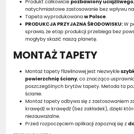
Produkt całkowicie
pozbawiony uciążliwego
natychmiastowe zastosowanie bez wpływu na
Tapeta wyprodukowana
w Polsce
.
PRODUKCJA PRZYJAZNA ŚRODOWISKU:
W pe
sprawia, że etap produkcji przebiega bez powst
mogłyby skazić naszą planetę.
MONTAŻ TAPETY
Montaż tapety flizelinowej jest niezwykle
szybk
powierzchnię ściany
, co znacząco usprawnia
poszczególnych brytów tapety. Metoda ta poz
ścianie.
Montaż tapety odbywa się z zastosowaniem za
krawędź w krawędź (bez zakładek), dzięki któr
niezauważalne.
Przed rozpoczęciem aplikacji zapoznaj się z
do