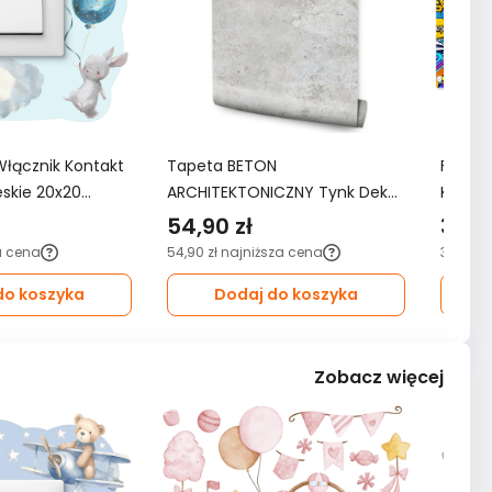
Włącznik Kontakt
Tapeta BETON
Fotota
ieskie 20x20
ARCHITEKTONICZNY Tynk Dekor
KOMIKS
oju Dziecka
Ścienny Do Salonu 3D Wzór
3D do 
54,90 zł
349,
Nowoczesny
a cena
54,90 zł
najniższa cena
349,99 
do koszyka
Dodaj do koszyka
Zobacz więcej