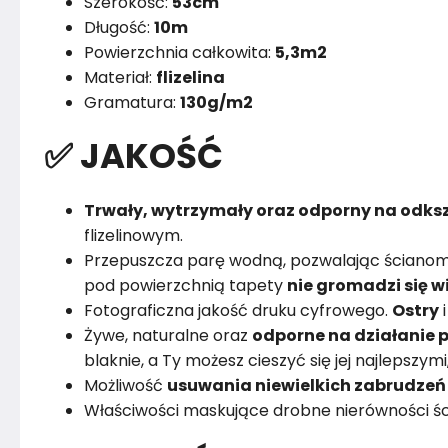
Szerokość:
53cm
Długość:
10m
Powierzchnia całkowita:
5,3m2
Materiał:
flizelina
Gramatura:
130g/m2
✅ JAKOŚĆ
Trwały, wytrzymały oraz odporny na odksz
flizelinowym.
Przepuszcza parę wodną, pozwalając ścianom
pod powierzchnią tapety
nie gromadzi się w
Fotograficzna jakość druku cyfrowego.
Ostry
Żywe, naturalne oraz
odporne na działanie p
blaknie, a Ty możesz cieszyć się jej najlepszym
Możliwość
usuwania niewielkich zabrudzeń
Właściwości maskujące drobne nierówności śc