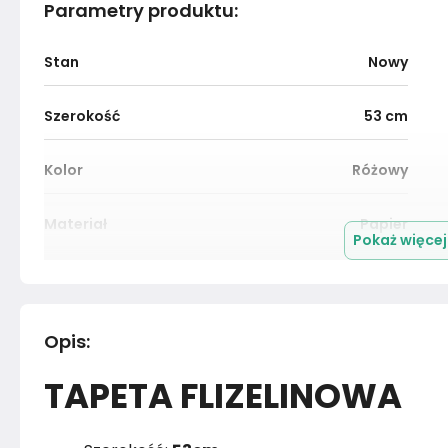
Parametry produktu
:
Stan
Nowy
Szerokość
53
cm
Kolor
Różowy
Materiał
Papier
Pokaż więce
Marka
Muralo
Rok produkcji
2024
Opis
:
TAPETA FLIZELINOWA