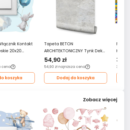
Włącznik Kontakt
Tapeta BETON
Fotota
ieskie 20x20
ARCHITEKTONICZNY Tynk Dekor
KOMIKS
oju Dziecka
Ścienny Do Salonu 3D Wzór
3D do 
54,90 zł
349,
Nowoczesny
a cena
54,90 zł
najniższa cena
349,99 
do koszyka
Dodaj do koszyka
Zobacz więcej