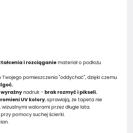
tałcenia i rozciąganie
materiał o podłożu
 Twojego pomieszczenia "oddychać", dzięki czemu
ilgoć.
i
wyraźny
nadruk -
brak rozmyć i pikseli.
romieni UV kolory
, sprawiają, że tapeta nie
i, wizualnymi walorami przez długie lata.
przy pomocy suchej ścierki.
ian.