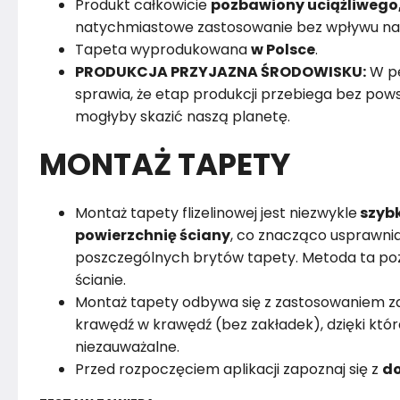
Produkt całkowicie
pozbawiony uciążliwego
natychmiastowe zastosowanie bez wpływu na
Tapeta wyprodukowana
w Polsce
.
PRODUKCJA PRZYJAZNA ŚRODOWISKU:
W pe
sprawia, że etap produkcji przebiega bez powst
mogłyby skazić naszą planetę.
MONTAŻ TAPETY
Montaż tapety flizelinowej jest niezwykle
szybk
powierzchnię ściany
, co znacząco usprawnia
poszczególnych brytów tapety. Metoda ta poz
ścianie.
Montaż tapety odbywa się z zastosowaniem za
krawędź w krawędź (bez zakładek), dzięki któr
niezauważalne.
Przed rozpoczęciem aplikacji zapoznaj się z
do