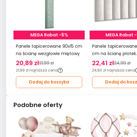
MEGA Rabat -5%
MEGA Rabat 
Panele tapicerowane 90x15 cm
Panele tapicerowane 20x6
na ścianę wezgłowie miętowy
cm na ścianę płotek
wezgłowie kremowy
20,89 zł
22,41 zł
21,99 zł
24,90 zł
21,99 zł
najniższa cena
24,90 zł
najniższa cena
Dodaj do koszyka
Dodaj do kos
Podobne oferty