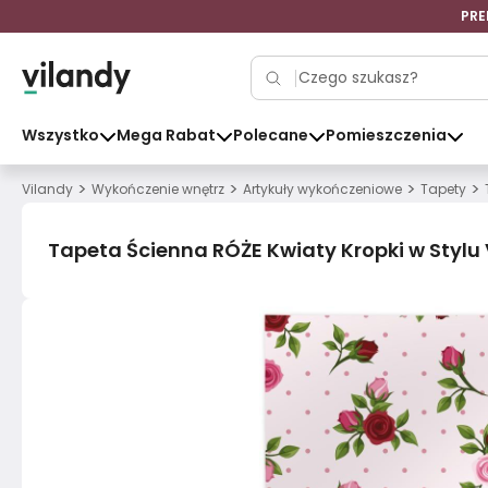
PRE
Wszystko
Mega Rabat
Polecane
Pomieszczenia
>
>
>
>
Vilandy
Wykończenie wnętrz
Artykuły wykończeniowe
Tapety
Tapeta Ścienna RÓŻE Kwiaty Kropki w Stylu