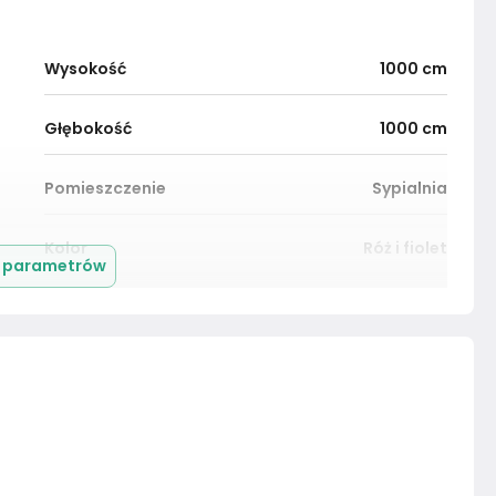
Wysokość
1000
cm
Głębokość
1000
cm
Pomieszczenie
Sypialnia
Kolor
Róż i fiolet
j parametrów
Montaż
Złożony