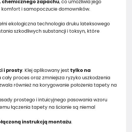
, chemicznego zapachu
, co umożliwia jego
 komfort i samopoczucie domowników.
łni ekologiczna technologia druku lateksowego
ania szkodliwych substancji i toksyn, które
i i prosty
. Klej aplikowany jest
tylko na
 cały proces oraz zmniejsza ryzyko uszkodzenia
wala również na korygowanie położenia tapety na
sady prostego i intuicyjnego pasowania wzoru
emu łączenia tapety na ścianie są niemal
łączoną instrukcją montażu
.