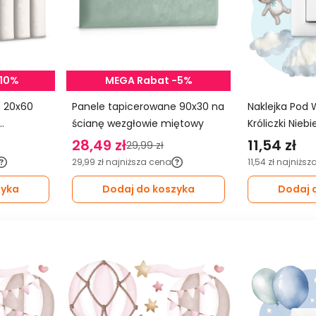
-10%
MEGA Rabat -5%
0
Panele tapicerowane 90x30 na
Naklejka Pod 
ścianę wezgłowie miętowy
Króliczki Nieb
Balony Do Pok
28,49 zł
11,54 zł
29,99 zł
29,99 zł
najniższa cena
11,54 zł
najniższ
zyka
Dodaj do koszyka
Dodaj 