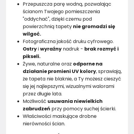
Przepuszcza parę wodną, pozwalając
ścianom Twojego pomieszczenia
"oddychać", dzięki czemu pod
powierzchnią tapety
nie gromadzi się
wilgoć.
Fotograficzna jakość druku cyfrowego.
Ostry
i
wyraźny
nadruk -
brak rozmyć i
pikseli.
Żywe, naturalne oraz
odporne na
działanie promieni UV kolory
, sprawiają,
że tapeta nie blaknie, a Ty możesz cieszyć
się jej najlepszymi, wizualnymi walorami
przez długie lata.
Możliwość
usuwania niewielkich
zabrudzeń
przy pomocy suchej ścierki.
Właściwości maskujące drobne
nierówności ścian.