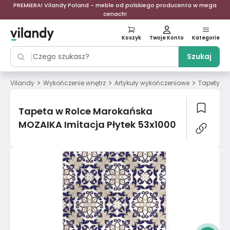
PREMIERA! Vilandy Poland - meble od polskiego producenta w mega
cenach!
Koszyk
Twoje Konto
Kategorie
Szukaj
>
>
>
>
Vilandy
Wykończenie wnętrz
Artykuły wykończeniowe
Tapety
Tapeta w Rolce Marokańska
MOZAIKA Imitacja Płytek 53x1000