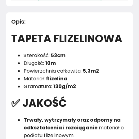
Pomieszczenie
Salon
Opis
:
Materiał
Papier
TAPETA FLIZELINOWA
Kolor
Beże
Marka
Muralo
Szerokość:
53cm
Długość:
10m
Montaż
Złożony
Powierzchnia całkowita:
5,3m2
Materiał:
flizelina
Rok produkcji
2024
Gramatura:
130g/m2
✅ JAKOŚĆ
Trwały, wytrzymały oraz odporny na
odkształcenia i rozciąganie
materiał o
podłożu flizelinowym.