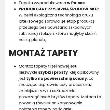
Tapeta wyprodukowana
w Polsce
.
PRODUKCJA PRZYJAZNA ŚRODOWISKU:
W pełni ekologiczna technologia druku
lateksowego sprawia, że etap produkcji
przebiega bez powstania szkodliwych
substancji i toksyn, które mogłyby skazić
naszą planetę.
MONTAŻ TAPETY
Montaż tapety flizelinowej jest
niezwykle
szybki i prosty
. Klej aplikowany
jest
tylko na powierzchnię ściany
, co
znacząco usprawnia cały proces oraz
zmniejsza ryzyko uszkodzenia
poszczególnych brytów tapety. Metoda ta
pozwala również na korygowanie
położenia tapety na ścianie.