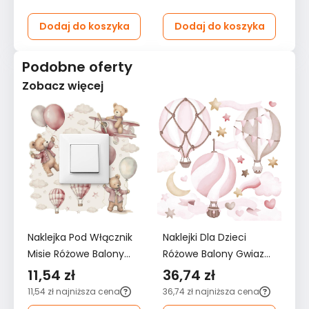
Dodaj do koszyka
Dodaj do koszyka
Podobne oferty
Zobacz więcej
Naklejka Pod Włącznik
Naklejki Dla Dzieci
Na
Misie Różowe Balony
Różowe Balony Gwiazdy
Ró
Chmurki 20x20
60x30 Serduszka Styl
12
11,54 zł
36,74 zł
6
Gwiazdki Boho Dla
ZESTAW
Z
11,54 zł
najniższa cena
36,74 zł
najniższa cena
62
Dzieci