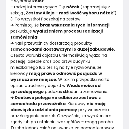
– wybrany 
kolor
,
– rodzaj interesujących Cię 
nóżek 
(zapoznaj się z 
sekcją „
Zestaw Alicja – możliwość wyboru nóżek
”).
3. To wszystko! Poczekaj na zestaw!
➔ 
Pamiętaj, że 
brak wskazania tych informacji 
poskutkuje 
wydłużeniem procesu realizacji 
zamówienia
!
➔ 
Nasi przewoźnicy dostarczają produkty 
samochodami dostawczymi o dużej zabudowie
. 
Często warunki dojazdu uniemożliwiają wjazd na 
posesję, osiedle oraz pod drzwi budynku 
mieszkalnego lub też są na tyle ryzykowne, że 
kierowcy 
mają prawo odmówić podjazdu w 
wyznaczone miejsce
. W takim przypadku warto 
opisać utrudniony dojazd w 
Wiadomości od 
sprzedającego
 podczas składania zamówienia.
➔ Dostawa polega na odbiorze zestawu z 
samochodu przewoźnika
. Kierowcy 
nie mają 
obowiązku udzielenia pomocy
 przy wnoszeniu 
oraz ściąganiu paczek. Oczywiście, za wyrażeniem 
zgody lub po ustaleniu szczegółów – mogą pomóc. 
Trzeba jednak mieć na uwadze, że pomoc kierowcy 