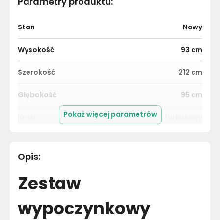
Parametry produktu
:
Stan
Nowy
Wysokość
93
cm
Szerokość
212
cm
Głębokość
95
cm
Pokaż więcej parametrów
Kolor
Turkusowy
Pomieszczenie
Salon
Opis
:
Kolor tkaniny
Turkusowy
Zestaw
Kolekcja tkaniny
AURA
wypoczynkowy
Kolekcja
ALICJA