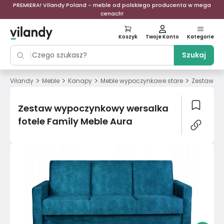
PREMIERA! Vilandy Poland - meble od polskiego producenta w mega
cenach!
Koszyk
Twoje Konto
Kategorie
Szukaj
>
>
>
>
Vilandy
Meble
Kanapy
Meble wypoczynkowe stare
Zestaw wy
Zestaw wypoczynkowy wersalka
fotele Family Meble Aura