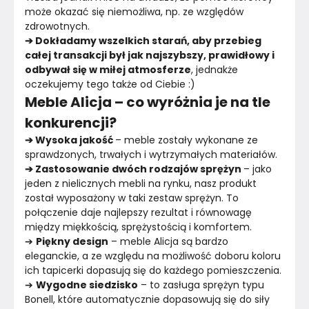
może okazać się niemożliwa, np. ze względów 
zdrowotnych.
➔ Dokładamy wszelkich starań, aby przebieg 
całej transakcji był jak najszybszy, prawidłowy i 
odbywał się w miłej atmosferze
, jednakże 
oczekujemy tego także od Ciebie :)
Meble Alicja – co wyróżnia je na tle
konkurencji?
➔ Wysoka jakość 
– meble zostały wykonane ze 
sprawdzonych, trwałych i wytrzymałych materiałów.
➔ Zastosowanie dwóch rodzajów sprężyn 
– jako 
jeden z nielicznych mebli na rynku, nasz produkt 
został wyposażony w taki zestaw sprężyn. To 
połączenie daje najlepszy rezultat i równowagę 
między miękkością, sprężystością i komfortem.
➔ 
Piękny design
 – meble Alicja są bardzo 
eleganckie, a ze względu na możliwość doboru koloru 
ich tapicerki dopasują się do każdego pomieszczenia.
➔ 
Wygodne siedzisko
 – to zasługa sprężyn typu 
Bonell, które automatycznie dopasowują się do siły 