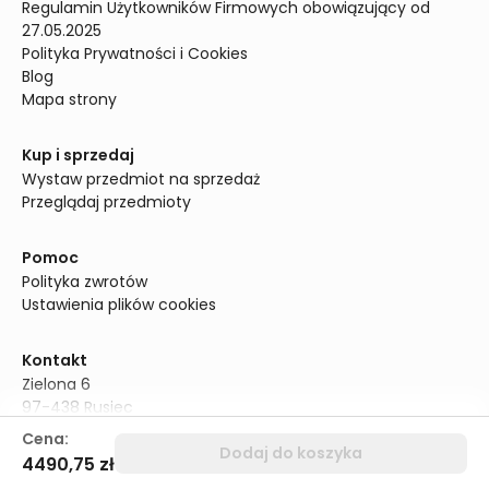
Regulamin Użytkowników Firmowych obowiązujący od 
27.05.2025
Polityka Prywatności i Cookies
Blog
Mapa strony
Kup i sprzedaj
Wystaw przedmiot na sprzedaż
Przeglądaj przedmioty
Pomoc
Polityka zwrotów
Ustawienia plików cookies
Kontakt
Zielona 6

97-438 Rusiec

Polska

Cena:
Dodaj do koszyka
NIP: 5252772868

4490,75 zł
Infolinia: +48 690 318 881
