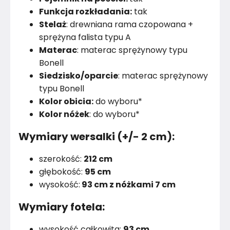
Funkcja rozkładania:
tak
Stelaż
: drewniana rama czopowana +
sprężyna falista typu A
Materac
: materac sprężynowy typu
Bonell
Siedzisko/oparcie
: materac sprężynowy
typu Bonell
Kolor obicia:
do wyboru*
Kolor nóżek
: do wyboru*
Wymiary wersalki (+/- 2 cm):
szerokość:
212 cm
głębokość:
95 cm
wysokość:
93 cm z nóżkami 7 cm
Wymiary fotela:
wysokość całkowita:
93 cm