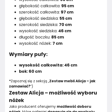
głębokość całkowita:
95 cm
szerokość całkowita:
97 cm
głębokość siedziska:
55 cm
szerokość siedziska:
70 cm
wysokość siedziska:
46 cm
długość boczku:
85 cm
wysokość nóżek:
7 cm
Wymiary pufy:
wysokość całkowita: 46 cm
bok: 60 cm
*
Zapoznaj się z sekcją „
Zestaw mebli Alicja – jak 
zamawiać?
”)
Zestaw Alicja – możliwość wyboru
nóżek
Jako producent oferujemy 
możliwość doboru 
nóżek
, które najlepiej 
dopasują się do wystroju 