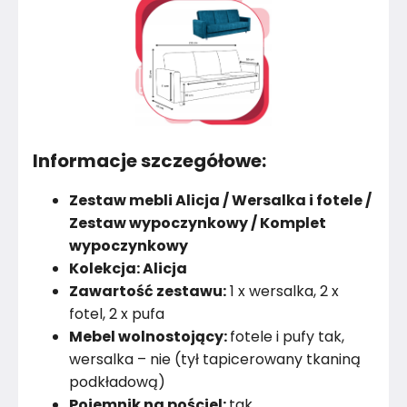
Informacje szczegółowe:
Zestaw mebli Alicja / Wersalka i fotele /
Zestaw wypoczynkowy / Komplet
wypoczynkowy
Kolekcja: Alicja
Zawartość zestawu:
1 x wersalka, 2 x
fotel, 2 x pufa
Mebel wolnostojący:
fotele i pufy tak,
wersalka – nie (tył tapicerowany tkaniną
podkładową)
Pojemnik na pościel:
tak