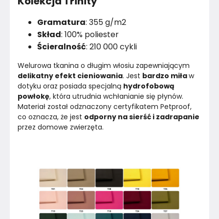
Kolekcja Trinity
Gramatura
: 355 g/m2
Skład
: 100% poliester
Ścieralność
: 210 000 cykli
Welurowa tkanina o długim włosiu zapewniającym 
delikatny efekt cieniowania
. Jest 
bardzo miła 
w 
dotyku oraz posiada specjalną 
hydrofobową 
powłokę
, która utrudnia wchłanianie się płynów. 
Materiał został odznaczony certyfikatem Petproof, 
co oznacza, że jest 
odporny na sierść i zadrapanie
przez domowe zwierzęta.