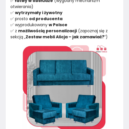
✅ 
łatwy w obsłudze
 (wygodny mechanizm 
otwierania)
✅ 
wytrzymały i żywotny
✅ prosto 
od producenta
✅ wyprodukowany 
w Polsce
✅ z 
możliwością personalizacji
 (zapoznaj się z 
sekcją „
Zestaw mebli Alicja – jak zamawiać?
”)