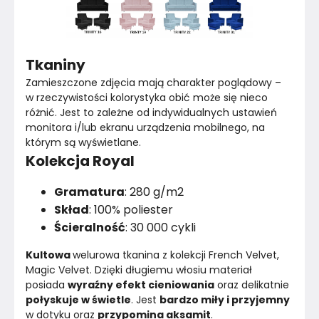
Tkaniny
Zamieszczone zdjęcia mają charakter poglądowy – 
w rzeczywistości kolorystyka obić może się nieco 
różnić. Jest to zależne od indywidualnych ustawień 
monitora i/lub ekranu urządzenia mobilnego, na 
którym są wyświetlane.
Kolekcja Royal
Gramatura
: 280 g/m2
Skład
: 100% poliester
Ścieralność
: 30 000 cykli
Kultowa 
welurowa tkanina z kolekcji French Velvet, 
Magic Velvet. Dzięki długiemu włosiu materiał 
posiada 
wyraźny efekt cieniowania
 oraz delikatnie 
połyskuje w świetle
. Jest 
bardzo miły i przyjemny 
w dotyku oraz 
przypomina aksamit
.