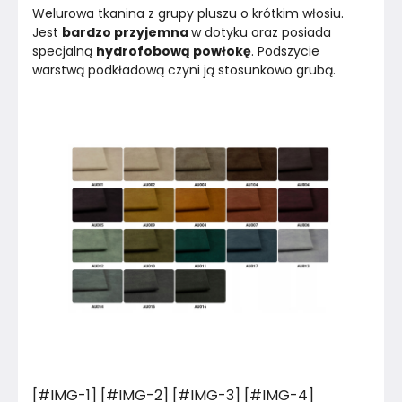
Welurowa tkanina z grupy pluszu o krótkim włosiu. 
Jest 
bardzo przyjemna 
w dotyku oraz posiada 
specjalną 
hydrofobową powłokę
. Podszycie 
warstwą podkładową czyni ją stosunkowo grubą.
[#IMG-1] [#IMG-2] [#IMG-3] [#IMG-4]