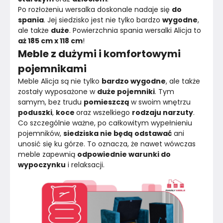
Po rozłożeniu wersalka doskonale nadaje się 
do 
spania
. Jej siedzisko jest nie tylko bardzo 
wygodne
, 
ale także 
duże
. Powierzchnia spania wersalki Alicja to
aż 185 cm x 118 cm
!
Meble z dużymi i komfortowymi
pojemnikami
Meble Alicja są nie tylko 
bardzo wygodne
, ale także 
zostały wyposażone w 
duże pojemniki
. Tym 
samym, bez trudu 
pomieszczą 
w swoim wnętrzu 
poduszki
, 
koce 
oraz wszelkiego 
rodzaju narzuty
.
Co szczególnie ważne, po całkowitym wypełnieniu 
pojemników, 
siedziska nie będą odstawać
 ani 
unosić się ku górze. To oznacza, że nawet wówczas 
meble zapewnią 
odpowiednie warunki do 
wypoczynku
 i relaksacji.