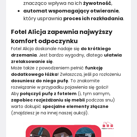
znacząco wpływa na ich
żywotność
,
automat wspomagający otwieranie
,
który usprawnia
proces ich rozkładania
.
Fotel Alicja zapewnia najwyższy
komfort odpoczynku
Fotel Alicja doskonale nadaje się 
do krótkiego 
drzemania
. Jest bardzo wygodny, dlatego 
ułatwia 
zrelaksowanie się
.
Może także z powodzeniem pełnić 
funkcję 
dodatkowego łóżka
! Zwłaszcza, jeśli po rozłożeniu 
dosuniesz do niego pufę
. To znakomite 
rozwiązanie w przypadku pojawienia się gości!
Aby
 połączyć pufę z fotelem
 (i, tym samym,
zapobiec rozjeżdżaniu się mebli
 podczas snu) 
warto dokupić 
specjalne elementy złączne
(znajdziesz je na innej naszej aukcji).