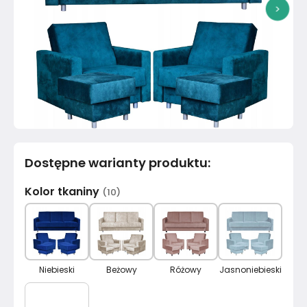
>
Dostępne warianty produktu
:
Kolor tkaniny
(
10
)
Niebieski
Beżowy
Różowy
Jasnoniebieski