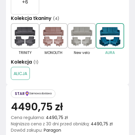
+
6
Kolekcja tkaniny
(
4
)
TRINITY
MONOLITH
New velo
AURA
Kolekcja
(
1
)
ALICJA
STAR
Darmowa dostawa
4490,75 zł
Cena regularna
:
4490,75 zł
Najniższa cena z 30 dni przed obniżką
:
4490,75 zł
Dowód zakupu
:
Paragon