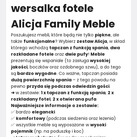
wersalka fotele
Materiał
Tkanina
Alicja Family Meble
Kolor
Błękity i granaty
Kolor nóżek
Satyna
Poszukujesz mebli, które będą nie tylko 
piękne
, ale 
także 
funkcjonalne
? Wybierz 
zestaw Alicja
, w skład 
którego wchodzą 
tapczan z funkcją spania
, 
dwa 
Marka
Family Meble
rozkładane fotele 
oraz 
dwie pufy
! 
Meble 
prezentują się wspaniale (to zasługa
 wysokiej 
Montaż
Złożony
jakości
, boczków oraz ozdobnego szwu), a do tego 
są 
bardzo wygodne
. Co ważne, tapczan posiada 
Rok produkcji
2024
dużą powierzchnię spania
 – z tego powodu na 
pewno 
przyda się podczas odwiedzin gości
.
➔ 
w zestawie: 
1 x tapczan z funkcją spania
, 
2 x 
rozkładany fotel
, 
2 x otwierana pufa
Najważniejsze informacje o zestawie:
✅ bardzo 
elegancki
✅ 
komfortowy 
(podczas siedzenia oraz leżenia)
✅ wszystkie meble są wyposażone w 
wysoki 
pojemnik 
(np. na poduszkę i koc)