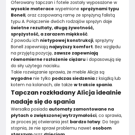
Oferowany tapczan i fotele zostały wyposażone w 
wysokie materace
 wypełnione 
sprężynami typu 
Bonell
, oraz czopowaną ramę ze sprężyną falistą 
typu A. Połączenie dwóch rodzajów sprężyn daje 
świetne rezultaty, długą żywotność, 
sprężystość, a zarazem miękkość
.
Z powodu ich 
nietypowej konstrukcji
, sprężyny 
Bonell zapewniają 
najwyższy komfort
. Bez względu 
na przyjętą pozycję, 
zawsze zapewniają 
równomierne rozłożenie ciężaru
 i dopasowują się 
do siły użytego nacisku.
Takie rozwiązanie sprawia, że meble Alicja są 
wygodne 
nie tylko 
podczas siedzenia 
z książką lub 
kotem na kolanach, ale także 
w trakcie spania
.
Tapczan rozkładany Alicja idealnie
nadaje się do spania
Wersalka posiada 
automaty zamontowane na 
płytach o zwiększonej wytrzymałości
, co sprawia, 
że proces jej otwierania jest 
bardzo łatwy
. Do tego 
stopnia, że nie sprawi problemu nawet 
osobom 
starszym 
oraz 
dzieciom
.