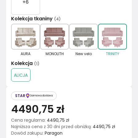
+
6
Kolekcja tkaniny
(
4
)
AURA
MONOLITH
New velo
TRINITY
Kolekcja
(
1
)
ALICJA
STAR
Darmowa dostawa
4490,75 zł
Cena regularna
:
4490,75 zł
Najniższa cena z 30 dni przed obniżką
:
4490,75 zł
Dowód zakupu
:
Paragon