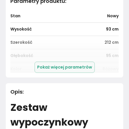
Parametry produktu
:
Stan
Nowy
Wysokość
93
cm
Szerokość
212
cm
Głębokość
95
cm
Pokaż więcej parametrów
Kolor
Różowy
Pomieszczenie
Salon
Opis
:
Kolor tkaniny
Różowy
Zestaw
Kolekcja tkaniny
TRINITY
wypoczynkowy
Kolekcja
ALICJA