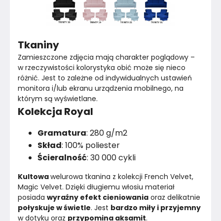
Tkaniny
Zamieszczone zdjęcia mają charakter poglądowy – 
w rzeczywistości kolorystyka obić może się nieco 
różnić. Jest to zależne od indywidualnych ustawień 
monitora i/lub ekranu urządzenia mobilnego, na 
którym są wyświetlane.
Kolekcja Royal
Gramatura
: 280 g/m2
Skład
: 100% poliester
Ścieralność
: 30 000 cykli
Kultowa 
welurowa tkanina z kolekcji French Velvet, 
Magic Velvet. Dzięki długiemu włosiu materiał 
posiada 
wyraźny efekt cieniowania
 oraz delikatnie 
połyskuje w świetle
. Jest 
bardzo miły i przyjemny 
w dotyku oraz 
przypomina aksamit
.