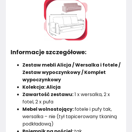
Informacje szczegółowe:
Zestaw mebli Alicja / Wersalka i fotele /
Zestaw wypoczynkowy / Komplet
wypoczynkowy
Kolekcja: Alicja
Zawartość zestawu:
1 x wersalka, 2 x
fotel, 2 x pufa
Mebel wolnostojący:
fotele i pufy tak,
wersalka – nie (tył tapicerowany tkaniną
podkładową)
Pojemnik na pościel:
tak