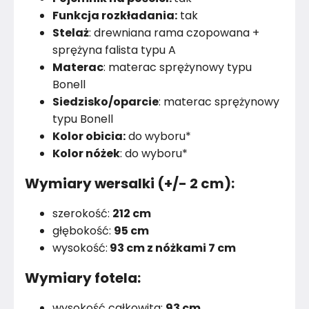
Funkcja rozkładania:
tak
Stelaż
: drewniana rama czopowana +
sprężyna falista typu A
Materac
: materac sprężynowy typu
Bonell
Siedzisko/oparcie
: materac sprężynowy
typu Bonell
Kolor obicia:
do wyboru*
Kolor nóżek
: do wyboru*
Wymiary wersalki (+/- 2 cm):
szerokość:
212 cm
głębokość:
95 cm
wysokość:
93 cm z nóżkami 7 cm
Wymiary fotela:
wysokość całkowita:
93 cm