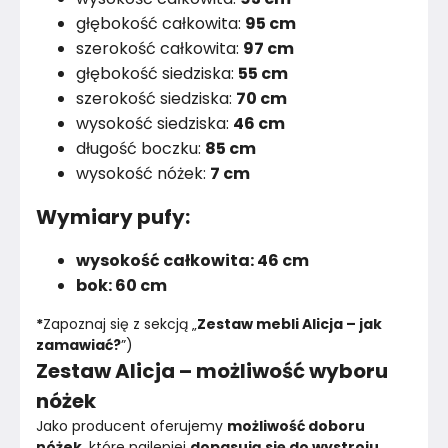
głębokość całkowita:
95 cm
szerokość całkowita:
97 cm
głębokość siedziska:
55 cm
szerokość siedziska:
70 cm
wysokość siedziska:
46 cm
długość boczku:
85 cm
wysokość nóżek:
7 cm
Wymiary pufy:
wysokość całkowita: 46 cm
bok: 60 cm
*
Zapoznaj się z sekcją „
Zestaw mebli Alicja – jak 
zamawiać?
”)
Zestaw Alicja – możliwość wyboru
nóżek
Jako producent oferujemy 
możliwość doboru 
nóżek
, które najlepiej 
dopasują się do wystroju 