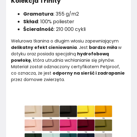
Kolekcja Trinity
Gramatura
: 355 g/m2
Skład
: 100% poliester
Ścieralność
: 210 000 cykli
Welurowa tkanina o długim włosiu zapewniającym 
delikatny efekt cieniowania
. Jest 
bardzo miła 
w 
dotyku oraz posiada specjalną 
hydrofobową 
powłokę
, która utrudnia wchłanianie się płynów. 
Materiał został odznaczony certyfikatem Petproof, 
co oznacza, że jest 
odporny na sierść i zadrapanie
przez domowe zwierzęta.