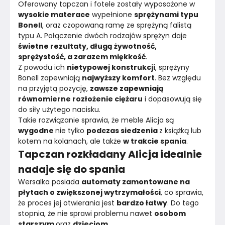
Oferowany tapczan i fotele zostały wyposażone w 
wysokie materace
 wypełnione 
sprężynami typu 
Bonell
, oraz czopowaną ramę ze sprężyną falistą 
typu A. Połączenie dwóch rodzajów sprężyn daje 
świetne rezultaty, długą żywotność, 
sprężystość, a zarazem miękkość
.
Z powodu ich 
nietypowej konstrukcji
, sprężyny 
Bonell zapewniają 
najwyższy komfort
. Bez względu 
na przyjętą pozycję, 
zawsze zapewniają 
równomierne rozłożenie ciężaru
 i dopasowują się 
do siły użytego nacisku.
Takie rozwiązanie sprawia, że meble Alicja są 
wygodne 
nie tylko 
podczas siedzenia 
z książką lub 
kotem na kolanach, ale także 
w trakcie spania
.
Tapczan rozkładany Alicja idealnie
nadaje się do spania
Wersalka posiada 
automaty zamontowane na 
płytach o zwiększonej wytrzymałości
, co sprawia, 
że proces jej otwierania jest 
bardzo łatwy
. Do tego 
stopnia, że nie sprawi problemu nawet 
osobom 
starszym 
oraz 
dzieciom
.