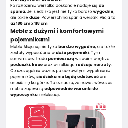
Po rozłożeniu wersalka doskonale nadaje się 
do 
spania
. Jej siedzisko jest nie tylko bardzo 
wygodne
, 
ale także 
duże
. Powierzchnia spania wersalki Alicja to
aż 185 cm x 118 cm
!
Meble z dużymi i komfortowymi
pojemnikami
Meble Alicja są nie tylko 
bardzo wygodne
, ale także 
zostały wyposażone w 
duże pojemniki
. Tym 
samym, bez trudu 
pomieszczą 
w swoim wnętrzu 
poduszki
, 
koce 
oraz wszelkiego 
rodzaju narzuty
.
Co szczególnie ważne, po całkowitym wypełnieniu 
pojemników, 
siedziska nie będą odstawać
 ani 
unosić się ku górze. To oznacza, że nawet wówczas 
meble zapewnią 
odpowiednie warunki do 
wypoczynku
 i relaksacji.