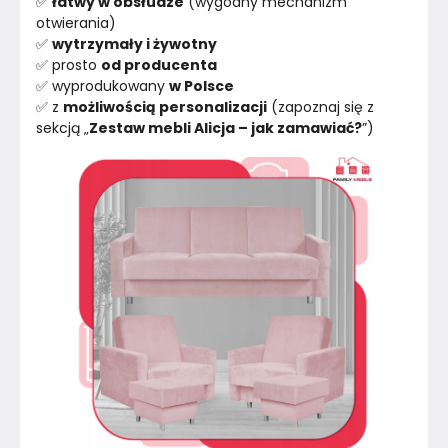
✅ 
łatwy w obsłudze
 (wygodny mechanizm 
otwierania)
✅ 
wytrzymały i żywotny
✅ prosto 
od producenta
✅ wyprodukowany 
w Polsce
✅ z 
możliwością personalizacji
 (zapoznaj się z 
sekcją „
Zestaw mebli Alicja – jak zamawiać?
”)