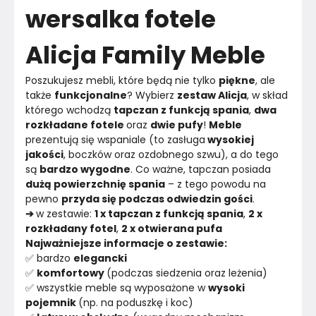
wersalka fotele
Materiał
Tkanina
Alicja Family Meble
Kolor
Róż i fiolet
Kolor nóżek
Satyna
Poszukujesz mebli, które będą nie tylko 
piękne
, ale 
także 
funkcjonalne
? Wybierz 
zestaw Alicja
, w skład 
którego wchodzą 
tapczan z funkcją spania
, 
dwa 
Marka
Family Meble
rozkładane fotele 
oraz 
dwie pufy
! 
Meble 
prezentują się wspaniale (to zasługa
 wysokiej 
Montaż
Złożony
jakości
, boczków oraz ozdobnego szwu), a do tego 
są 
bardzo wygodne
. Co ważne, tapczan posiada 
Rok produkcji
2024
dużą powierzchnię spania
 – z tego powodu na 
pewno 
przyda się podczas odwiedzin gości
.
➔ 
w zestawie: 
1 x tapczan z funkcją spania
, 
2 x 
rozkładany fotel
, 
2 x otwierana pufa
Najważniejsze informacje o zestawie:
✅ bardzo 
elegancki
✅ 
komfortowy 
(podczas siedzenia oraz leżenia)
✅ wszystkie meble są wyposażone w 
wysoki 
pojemnik 
(np. na poduszkę i koc)