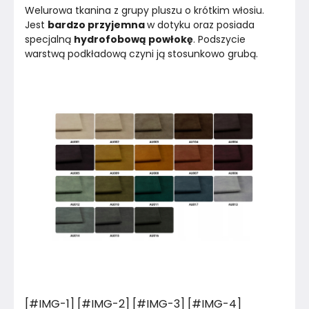
Welurowa tkanina z grupy pluszu o krótkim włosiu. 
Jest 
bardzo przyjemna 
w dotyku oraz posiada 
specjalną 
hydrofobową powłokę
. Podszycie 
warstwą podkładową czyni ją stosunkowo grubą.
[#IMG-1] [#IMG-2] [#IMG-3] [#IMG-4]