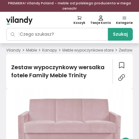
PREMIERA! Vilandy Poland - meble od polskiego producenta w mega
cenach!
Koszyk
Twoje Konto
Kategorie
Szukaj
>
>
>
>
Vilandy
Meble
Kanapy
Meble wypoczynkowe stare
Zestaw wyp
Zestaw wypoczynkowy wersalka
fotele Family Meble Trinity