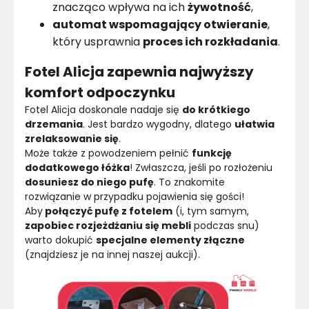
znacząco wpływa na ich
żywotność
,
automat wspomagający otwieranie
,
który usprawnia
proces ich rozkładania
.
Fotel Alicja zapewnia najwyższy
komfort odpoczynku
Fotel Alicja doskonale nadaje się 
do krótkiego 
drzemania
. Jest bardzo wygodny, dlatego 
ułatwia 
zrelaksowanie się
.
Może także z powodzeniem pełnić 
funkcję 
dodatkowego łóżka
! Zwłaszcza, jeśli po rozłożeniu 
dosuniesz do niego pufę
. To znakomite 
rozwiązanie w przypadku pojawienia się gości!
Aby
 połączyć pufę z fotelem
 (i, tym samym,
zapobiec rozjeżdżaniu się mebli
 podczas snu) 
warto dokupić 
specjalne elementy złączne
(znajdziesz je na innej naszej aukcji).