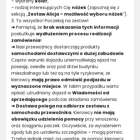
– wybrany 
kolor
,
– rodzaj interesujących Cię 
nóżek 
(zapoznaj się z 
sekcją „
Zestaw Alicja – możliwość wyboru nóżek
”).
3. To wszystko! Poczekaj na zestaw!
➔ 
Pamiętaj, że 
brak wskazania tych informacji 
poskutkuje 
wydłużeniem procesu realizacji 
zamówienia
!
➔ 
Nasi przewoźnicy dostarczają produkty 
samochodami dostawczymi o dużej zabudowie
. 
Często warunki dojazdu uniemożliwiają wjazd na 
posesję, osiedle oraz pod drzwi budynku 
mieszkalnego lub też są na tyle ryzykowne, że 
kierowcy 
mają prawo odmówić podjazdu w 
wyznaczone miejsce
. W takim przypadku warto 
opisać utrudniony dojazd w 
Wiadomości od 
sprzedającego
 podczas składania zamówienia.
➔ Dostawa polega na odbiorze zestawu z 
samochodu przewoźnika
. Kierowcy 
nie mają 
obowiązku udzielenia pomocy
 przy wnoszeniu 
oraz ściąganiu paczek. Oczywiście, za wyrażeniem 
zgody lub po ustaleniu szczegółów – mogą pomóc. 
Trzeba jednak mieć na uwadze, że pomoc kierowcy 