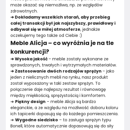
może okazać się niemożliwa, np. ze względów 
zdrowotnych.
➔ Dokładamy wszelkich starań, aby przebieg 
całej transakcji był jak najszybszy, prawidłowy i 
odbywał się w miłej atmosferze
, jednakże 
oczekujemy tego także od Ciebie :)
Meble Alicja – co wyróżnia je na tle
konkurencji?
➔ Wysoka jakość 
– meble zostały wykonane ze 
sprawdzonych, trwałych i wytrzymałych materiałów.
➔ Zastosowanie dwóch rodzajów sprężyn 
– jako 
jeden z nielicznych mebli na rynku, nasz produkt 
został wyposażony w taki zestaw sprężyn. To 
połączenie daje najlepszy rezultat i równowagę 
między miękkością, sprężystością i komfortem.
➔ 
Piękny design
 – meble Alicja są bardzo 
eleganckie, a ze względu na możliwość doboru koloru 
ich tapicerki dopasują się do każdego pomieszczenia.
➔ 
Wygodne siedzisko
 – to zasługa sprężyn typu 
Bonell, które automatycznie dopasowują się do siły 