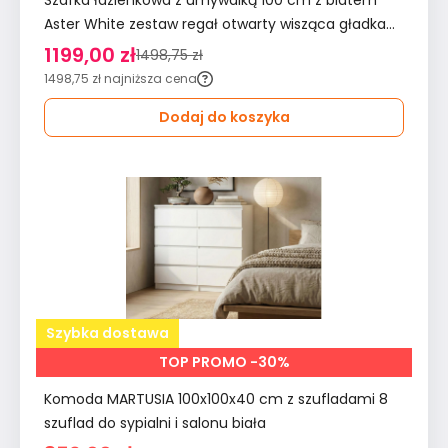
Szafka łazienkowa z umywalką 100 cm z blatem
Aster White zestaw regał otwarty wisząca gładka
biała dąb cremona do łazienki
1199,00 zł
1498,75 zł
1498,75 zł
najniższa cena
Dodaj do koszyka
Szybka dostawa
TOP PROMO -30%
Komoda MARTUSIA 100x100x40 cm z szufladami 8
szuflad do sypialni i salonu biała