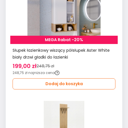
MEGA Rabat -20%
Słupek łazienkowy wiszący półsłupek Aster White
biały drzwi gładki do łazienki
199,00 zł
248,75 zł
248,75 zł
najniższa cena
Dodaj do koszyka