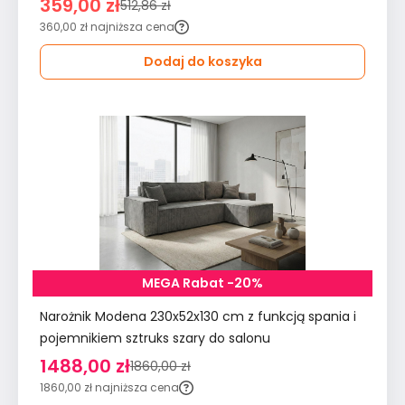
359,00 zł
512,86 zł
360,00 zł
najniższa cena
Dodaj do koszyka
MEGA Rabat -20%
Narożnik Modena 230x52x130 cm z funkcją spania i
pojemnikiem sztruks szary do salonu
1488,00 zł
1860,00 zł
1860,00 zł
najniższa cena