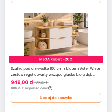
MEGA Rabat -20%
Szafka pod umywalkę 100 cm z blatem Aster White
zestaw regał otwarty wisząca gładka biała dąb
cremona do łazienki
949,00 zł
1186,25 zł
1186,25 zł
najniższa cena
Dodaj do koszyka