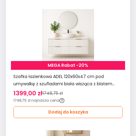
MEGA Rabat -20%
Szafka łazienkowa ADEL 120x60x47 cm pod
umywalkę z szufladami biała wisząca z blatem
ryflowane
1399,00 zł
1748,75 zł
1748,75 zł
najniższa cena
Dodaj do koszyka