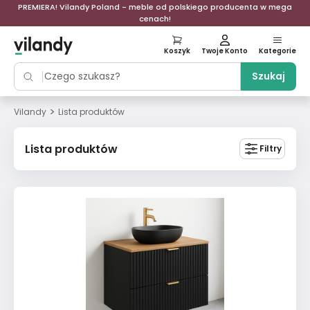
PREMIERA! Vilandy Poland - meble od polskiego producenta w mega
cenach!
Koszyk
Twoje Konto
Kategorie
Szukaj
>
Vilandy
Lista produktów
Lista produktów
Filtry