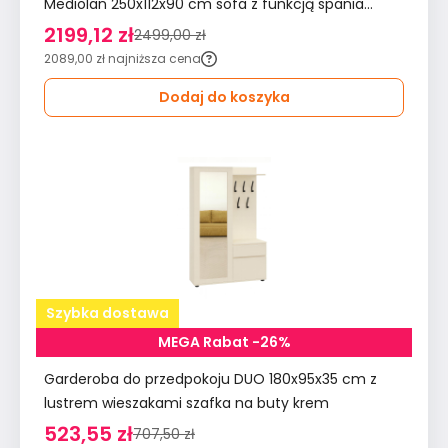
Mediolan 250x112x90 cm sofa z funkcją spania
tkanina LOOP kremowa
2199,12 zł
2499,00 zł
2089,00 zł
najniższa cena
Dodaj do koszyka
Szybka dostawa
MEGA Rabat -26%
Garderoba do przedpokoju DUO 180x95x35 cm z
lustrem wieszakami szafka na buty krem
523,55 zł
707,50 zł