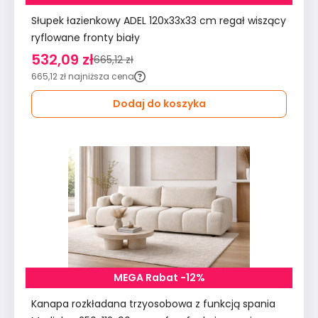
Słupek łazienkowy ADEL 120x33x33 cm regał wiszący
ryflowane fronty biały
532,09 zł
665,12 zł
665,12 zł
najniższa cena
Dodaj do koszyka
MEGA Rabat -12%
Kanapa rozkładana trzyosobowa z funkcją spania