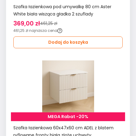
Szafka łazienkowa pod umywalkę 80 cm Aster
White biała wisząca gładka 2 szuflady
369,00 zł
461,25 zł
461,25 zł
najniższa cena
Dodaj do koszyka
MEGA Rabat -20%
Szafka łazienkowa 60x47x60 cm ADEL z blatem
ryflowane fronty biała złote uchwyty