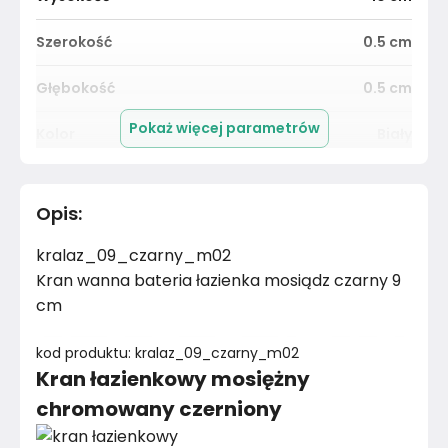
Szerokość
0.5
cm
Głębokość
0.5
cm
Pokaż więcej parametrów
Kolor
Biały
Pomieszczenie
Salon
Opis
:
Materiał
Unknown
kralaz_09_czarny_m02
Kolor
Biele kremy
Kran wanna bateria łazienka mosiądz czarny 9
cm
Marka
Toule24
kod produktu: kralaz_09_czarny_m02
Montaż
Złożony
Kran łazienkowy mosiężny
chromowany czerniony