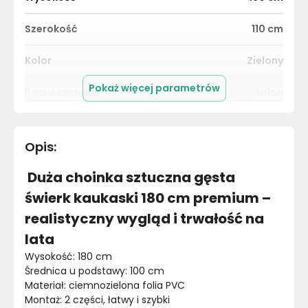
Szerokość
110
cm
Kolor
Zielony
Pokaż więcej parametrów
Pomieszczenie
Salon
Długość cm
180
cm
Opis
:
Materiał
Tworzywo sztuczne
Duża choinka sztuczna gęsta
Kolor
Zielenie
świerk kaukaski 180 cm premium –
realistyczny wygląd i trwałość na
Marka
Inna
lata
Montaż
Nieznany
Wysokość: 180 cm
Średnica u podstawy: 100 cm
Rok produkcji
2024
Materiał: ciemnozielona folia PVC
Montaż: 2 części, łatwy i szybki