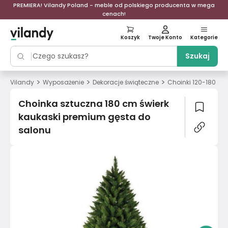
PREMIERA! Vilandy Poland - meble od polskiego producenta w mega
cenach!
Koszyk
Twoje Konto
Kategorie
Szukaj
>
>
>
Vilandy
Wyposażenie
Dekoracje świąteczne
Choinki 120-180 cm
Choinka sztuczna 180 cm świerk
kaukaski premium gęsta do
salonu