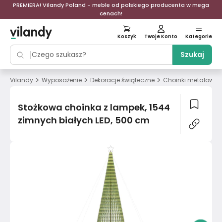
PREMIERA! Vilandy Poland - meble od polskiego producenta w mega
cenach!
Koszyk
Twoje Konto
Kategorie
Szukaj
>
>
>
Vilandy
Wyposażenie
Dekoracje świąteczne
Choinki metalowe
Stożkowa choinka z lampek, 1544
zimnych białych LED, 500 cm