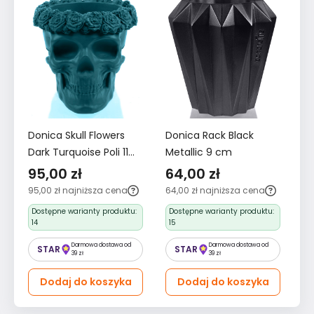
Donica Skull Flowers
Donica Rack Black
Do
Dark Turquoise Poli 11
Metallic 9 cm
Po
cm
95,00 zł
64,00 zł
1
95,00 zł
najniższa cena
64,00 zł
najniższa cena
18
Dostępne warianty produktu:
Dostępne warianty produktu:
D
14
15
7
Darmowa dostawa od
Darmowa dostawa od
STAR
STAR
39 zł
39 zł
Dodaj do koszyka
Dodaj do koszyka