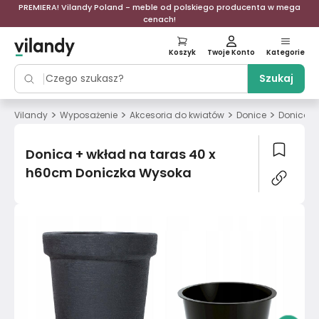
PREMIERA! Vilandy Poland - meble od polskiego producenta w mega
cenach!
Koszyk
Twoje Konto
Kategorie
Szukaj
>
>
>
>
Vilandy
Wyposażenie
Akcesoria do kwiatów
Donice
Donica +
Donica + wkład na taras 40 x
h60cm Doniczka Wysoka