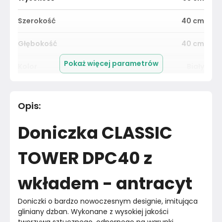
Szerokość
40
cm
Głębokość
40
cm
Pokaż więcej parametrów
Kolor
Biały
Pomieszczenie
Salon
Opis
:
Materiał
Unknown
Doniczka CLASSIC
Kolor
Biele kremy
TOWER DPC40 z
Marka
Prosperplast
wkładem - antracyt
Montaż
Złożony
Doniczki o bardzo nowoczesnym designie, imitująca 
gliniany dzban. Wykonane z wysokiej jakości 