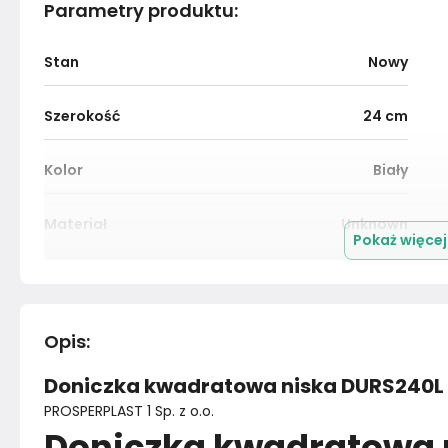
Parametry produktu
:
Stan
Nowy
Szerokość
24
cm
Kolor
Biały
Materiał
Unknown
Pokaż więce
Montaż
Złożony
Opis
:
Doniczka kwadratowa niska DURS240L 
PROSPERPLAST 1 Sp. z o.o.
Doniczka kwadratowa n