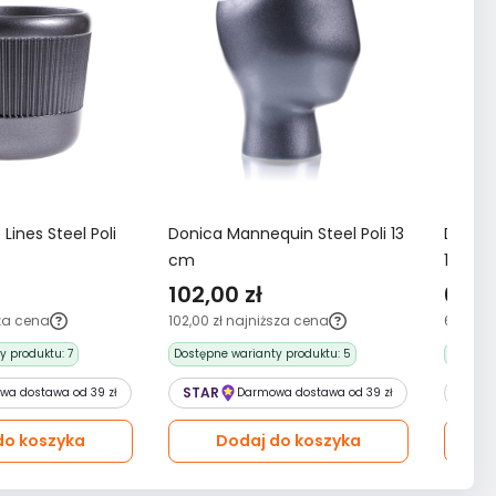
Lines Steel Poli
Donica Mannequin Steel Poli 13
Donica
cm
12 cm
102,00 zł
64,0
za cena
102,00 zł
najniższa cena
64,00 zł
y produktu:
7
Dostępne warianty produktu:
5
Dostępn
STAR
STAR
wa dostawa od 39 zł
Darmowa dostawa od 39 zł
do koszyka
Dodaj do koszyka