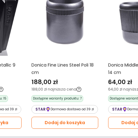
tallic 9
Donica Fine Lines Steel Poli 18
Donica Middle 
cm
14 cm
188,00 zł
64,00 zł
188,00 zł
najniższa cena
64,00 zł
najniżs
u:
15
Dostępne warianty produktu:
7
Dostępne wariant
STAR
STAR
a od 39 zł
Darmowa dostawa od 39 zł
Darmo
zyka
Dodaj do koszyka
Dodaj 