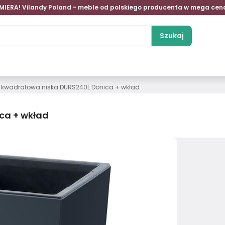
MIERA! Vilandy Poland - meble od polskiego producenta w mega cen
Szukaj
 kwadratowa niska DURS240L Donica + wkład
ca + wkład