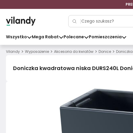
PRE
Wszystko
Mega Rabat
Polecane
Pomieszczenia
>
>
>
>
Vilandy
Wyposażenie
Akcesoria do kwiatów
Donice
Doniczka
Doniczka kwadratowa niska DURS240L Doni