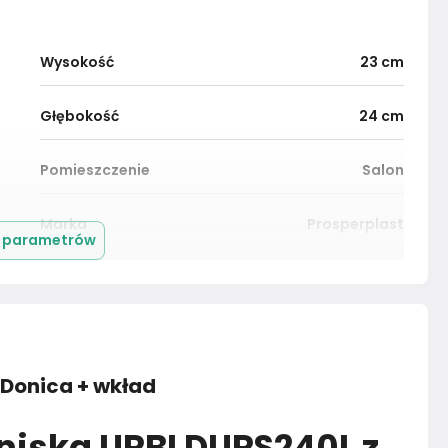
Wysokość
23
cm
Głębokość
24
cm
Pomieszczenie
Salon
Marka
Prosperplast
j parametrów
Donica + wkład
iska URBI DURS240L z