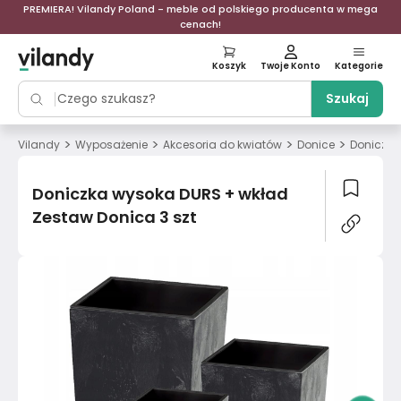
PREMIERA! Vilandy Poland - meble od polskiego producenta w mega
cenach!
Koszyk
Twoje Konto
Kategorie
Szukaj
>
>
>
>
Vilandy
Wyposażenie
Akcesoria do kwiatów
Donice
Doniczka
Doniczka wysoka DURS + wkład
Zestaw Donica 3 szt