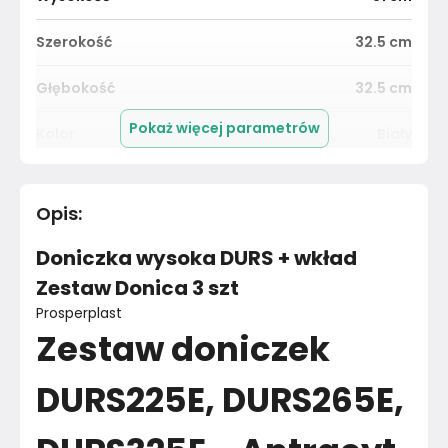
Szerokość
32.5
cm
Głębokość
32.5
cm
Pokaż więcej parametrów
Kolor
Biały
Pomieszczenie
Salon
Opis
:
Materiał
Unknown
Doniczka wysoka DURS + wkład
Kolor
Biele kremy
Zestaw Donica 3 szt
Prosperplast
Marka
Prosperplast
Zestaw doniczek
Montaż
Złożony
DURS225E, DURS265E,