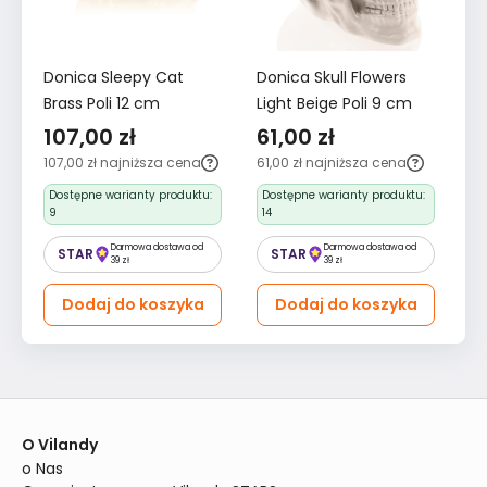
Donica Sleepy Cat
Donica Skull Flowers
Do
Brass Poli 12 cm
Light Beige Poli 9 cm
9
107,00 zł
61,00 zł
6
107,00 zł
najniższa cena
61,00 zł
najniższa cena
64
Dostępne warianty produktu:
Dostępne warianty produktu:
D
9
14
15
Darmowa dostawa od
Darmowa dostawa od
STAR
STAR
39 zł
39 zł
Dodaj do koszyka
Dodaj do koszyka
O Vilandy
o Nas