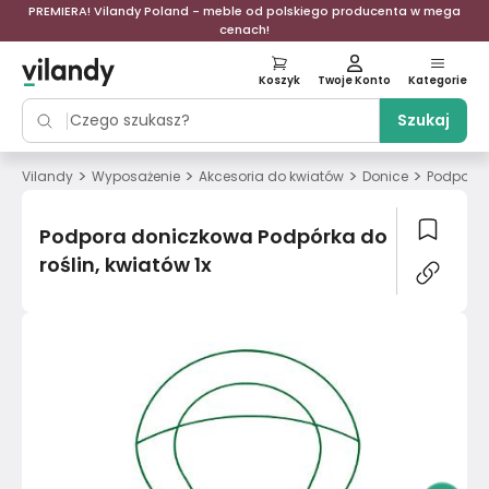
PREMIERA! Vilandy Poland - meble od polskiego producenta w mega
cenach!
Koszyk
Twoje Konto
Kategorie
Szukaj
>
>
>
>
Vilandy
Wyposażenie
Akcesoria do kwiatów
Donice
Podpora 
Podpora doniczkowa Podpórka do
roślin, kwiatów 1x