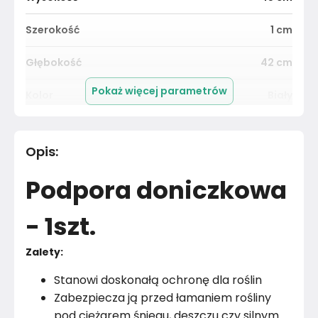
Szerokość
1
cm
Głębokość
42
cm
Pokaż więcej parametrów
Kolor
Biały
Pomieszczenie
Salon
Opis
:
Materiał
Unknown
Podpora doniczkowa
Kolor
Biele kremy
- 1szt.
Marka
ELGarden
Zalety:
Montaż
Złożony
Stanowi doskonałą ochronę dla roślin
Zabezpiecza ją przed łamaniem rośliny
pod ciężarem śniegu, deszczu czy silnym