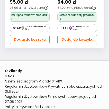
cm
95,00 zł
64,00 zł
1
95,00 zł
najniższa cena
64,00 zł
najniższa cena
18
Dostępne warianty produktu:
Dostępne warianty produktu:
D
14
15
7
Darmowa dostawa od
Darmowa dostawa od
STAR
STAR
39 zł
39 zł
Dodaj do koszyka
Dodaj do koszyka
O Vilandy
o Nas
Czym jest program Vilandy STAR?
Regulamin Użytkowników Prywatnych obowiązujących od 
01.11.2024
Regulamin Użytkowników Firmowych obowiązujący od 
27.05.2025
Polityka Prywatności i Cookies