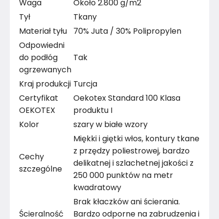
Waga
Około 2.800 g/m2
Tył
Tkany
Materiał tyłu
70% Juta / 30% Polipropylen
Odpowiedni
do podłóg
Tak
ogrzewanych
Kraj produkcji
Turcja
Certyfikat
Oekotex Standard 100 Klasa
OEKOTEX
produktu I
Kolor
szary w białe wzory
Miękki i giętki włos, kontury tkane
z przędzy poliestrowej, bardzo
Cechy
delikatnej i szlachetnej jakości z
szczególne
250 000 punktów na metr
kwadratowy
Brak kłaczków ani ścierania.
Ścieralność
Bardzo odporne na zabrudzenia i