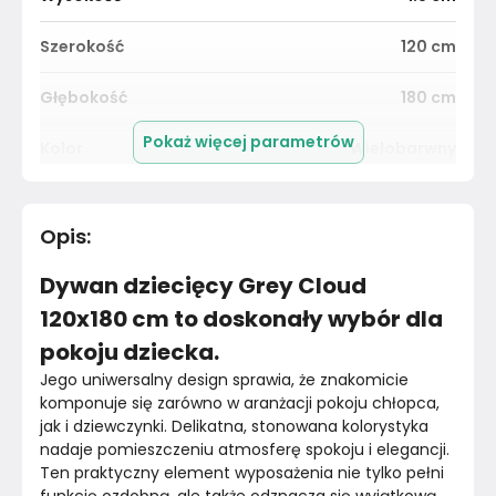
Szerokość
120
cm
Głębokość
180
cm
Pokaż więcej parametrów
Kolor
Wielobarwny
Pomieszczenie
Pokój dziecka
Opis
:
Materiał
Tworzywo sztuczne
Dywan dziecięcy Grey Cloud
Kolor
Wielobarwne
120x180 cm to doskonały wybór dla
pokoju dziecka.
Marka
Livone
Jego uniwersalny design sprawia, że znakomicie 
Montaż
komponuje się zarówno w aranżacji pokoju chłopca, 
Złożony
jak i dziewczynki. Delikatna, stonowana kolorystyka 
nadaje pomieszczeniu atmosferę spokoju i elegancji.
Ten praktyczny element wyposażenia nie tylko pełni 