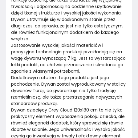
funkcję ozdobną, ale także odznacza się wyjątkową 
trwałością i odpornością na codzienne użytkowanie 
dzięki tkanej strukturze i wysokiej jakości wykonania. 
Dywan utrzymuje się w doskonałym stanie przez 
długi czas, co sprawia, że jest nie tylko estetycznym, 
ale również funkcjonalnym dodatkiem do każdego 
wnętrza.
Zastosowanie wysokiej jakości materiałów i 
precyzyjna technologia produkcji przekładają się na 
wagę dywanu wynoszącą 7 kg. Jest to wystarczająco 
lekki produkt, co ułatwia przenoszenie i układanie go 
zgodnie z własnymi potrzebami.
Dodatkowym atutem tego produktu jest jego 
pochodzenie. Dywan został wyprodukowany w stolicy 
dywanów Turcji, co gwarantuje nie tylko tradycję 
rzemieślniczą, ale także przestrzeganie najwyższych 
standardów produkcji.
Dywan dziecięcy Grey Cloud 120x180 cm to nie tylko 
praktyczny element wyposażenia pokoju dziecka, ale 
również elegancki dodatek, który sprawdzi się równie 
dobrze w salonie. Jego uniwersalność i wysoka jakość 
czynią go inwestycją w trwały i efektowny element 