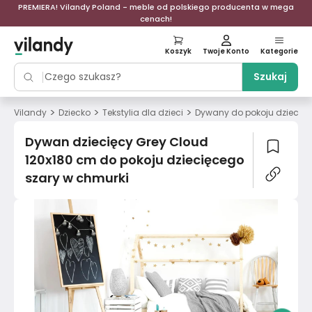
PREMIERA! Vilandy Poland - meble od polskiego producenta w mega
cenach!
Koszyk
Twoje Konto
Kategorie
Szukaj
>
>
>
Vilandy
Dziecko
Tekstylia dla dzieci
Dywany do pokoju dziecię
Dywan dziecięcy Grey Cloud
120x180 cm do pokoju dziecięcego
szary w chmurki