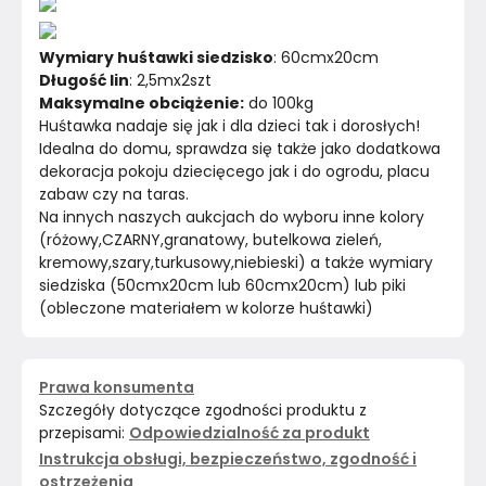
Wymiary huśtawki siedzisko
: 60cmx20cm
Długość lin
: 2,5mx2szt
Maksymalne obciążenie:
 do 100kg
Huśtawka nadaje się jak i dla dzieci tak i dorosłych!
Idealna do domu, sprawdza się także jako dodatkowa 
dekoracja pokoju dziecięcego jak i do ogrodu, placu 
zabaw czy na taras.
Na innych naszych aukcjach do wyboru inne kolory 
(różowy,CZARNY,granatowy, butelkowa zieleń, 
kremowy,szary,turkusowy,niebieski) a także wymiary 
siedziska (50cmx20cm lub 60cmx20cm) lub piki 
(obleczone materiałem w kolorze huśtawki)
Prawa konsumenta
Szczegóły dotyczące zgodności produktu z
przepisami:
Odpowiedzialność za produkt
Instrukcja obsługi, bezpieczeństwo, zgodność i
ostrzeżenia