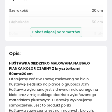
Szerokość
20
cm
Głębokość
50
cm
Pokaż więcej parametrów
Kolor
Biały
Pomieszczenie
Ogród
Opis
:
Materiał
Drewno
HUŚTAWKA SIEDZISKO MALOWANA NA BIAŁO 
Kolor
Biele kremy
PIANKA KOLOR CZARNY Z kryształkami 
60cmx20cm
Oferujemy Państwu nową malowaną na biało 
Marka
Szczerbuś
huśtawkę siedzisko na piance o grubości 3cm. 
Huśtawka wykonana jest z drewna malowanego na 
Montaż
Złożony
biało oraz z mięciutkiego siedziska wykończonego 
materiałem pluszowym. Huśtawkę wykonujemy 
samodzielnie. Jest to produkt polski.
Huśtawka zawieszana jest na  mocnych, białych, 