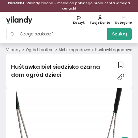
PREMIERA! Vilandy Poland - meble od polskiego producenta w mega
cenach!
Koszyk
Twoje Konto
Kategorie
Szukaj
>
>
>
>
Vilandy
Ogród i balkon
Meble ogrodowe
Huśtawki ogrodowe
Huśtawka biel siedzisko czarna
dom ogród dzieci